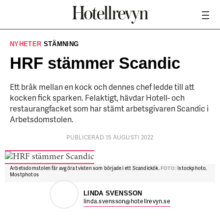
NYHETER
STÄMNING
HRF stämmer Scandic
Ett bråk mellan en kock och dennes chef ledde till att
kocken fick sparken. Felaktigt, hävdar Hotell- och
restaurangfacket som har stämt arbetsgivaren Scandic i
Arbetsdomstolen.
PUBLICERAD 15 AUGUSTI 2022
Arbetsdomstolen får avgöra tvisten som började i ett Scandickök.
Istockphoto,
FOTO:
Mostphotos
LINDA SVENSSON
linda.svensson@hotellrevyn.se