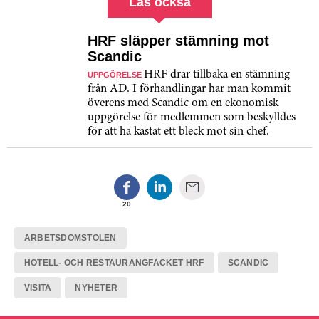
Läs också
HRF släpper stämning mot
Scandic
HRF drar tillbaka en stämning
UPPGÖRELSE
från AD. I förhandlingar har man kommit
överens med Scandic om en ekonomisk
uppgörelse för medlemmen som beskylldes
för att ha kastat ett bleck mot sin chef.
20
ARBETSDOMSTOLEN
HOTELL- OCH RESTAURANGFACKET HRF
SCANDIC
VISITA
NYHETER