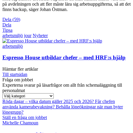
på avdelningen och att fler måste lära sig arbetsuppgifterna, så att det
finns backup, säger Johan Östman.
Dela
(
59
)
Dela
Tipsa
arbetsmiljö
jour
Nyheter
arbetsmiljö
Espresso House utbildar chefer – med HRF:s hjälp
Hämtar fler artiklar
Till startsidan
Fråga om jobbet
Experterna svarar på läsarfrågor om allt från schemaläggning till
personalmat
Röda dagar – vilka datum gäller 2025 och 2026?
Får chefen
använda kamerabevakning?
Behålla löneökningar när man byter
lönegrupp?
Ställ en fråga om jobbet
Michelle Chamoun