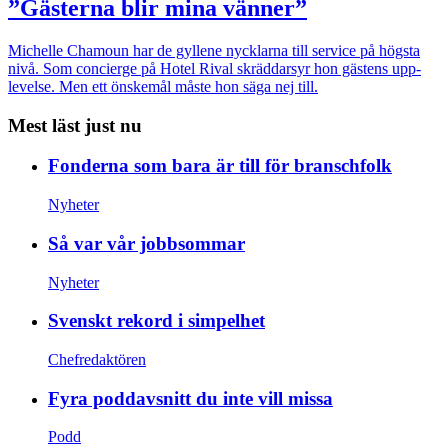
”Gästerna blir mina vänner”
Michelle Chamoun har de gyllene nycklarna till service på högsta
nivå. Som concierge på Hotel Rival skräddarsyr hon gästens upp­
levelse. Men ett önskemål måste hon säga nej till.
Mest läst just nu
Fonderna som bara är till för branschfolk
Nyheter
Så var vår jobbsommar
Nyheter
Svenskt rekord i simpelhet
Chefredaktören
Fyra poddavsnitt du inte vill missa
Podd