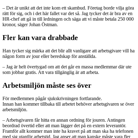
– Det är unikt att det inte kom ett skambud. Företag borde vilja göra
rätt för sig, och i det här fallet var det så. Jag tycker det är bra av en
HR-chef att gå in till ledningen och säga att vi måste betala 250 000
kronor, säger Johan Östman.
Fler kan vara drabbade
Han tycker sig märka att det blir allt vanligare att arbetsgivare vill ha
någon form av jour eller beredskap för anställda.
– Jag är helt övertygad om att det går en massa medlemmar där ute
som jobbar gratis. Att vara tillgänglig är att arbeta.
Arbetsmiljön måste ses över
För medlemmen pågår sjukskrivningen fortfarande.
Innan han kommer tillbaka till arbetet behöver arbetsgivaren se över
arbetsmiljön.
– Arbetsgivaren får hitta en annan ordning för jouren. Antingen
beordrad övertid eller att man lägger det på en extern leverantör.
Framför allt kommer man inte ha kravet på att man ska ha telefonen
med sig utanför arbetstid. Jag anser att man kanske måste vara fler