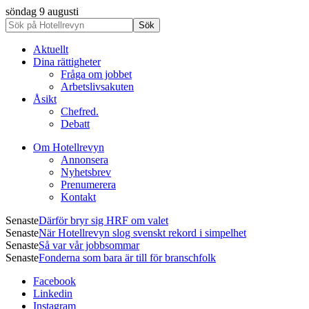
söndag 9 augusti
Aktuellt
Dina rättigheter
Fråga om jobbet
Arbetslivsakuten
Åsikt
Chefred.
Debatt
Om Hotellrevyn
Annonsera
Nyhetsbrev
Prenumerera
Kontakt
Senaste
Därför bryr sig HRF om valet
Senaste
När Hotellrevyn slog svenskt rekord i simpelhet
Senaste
Så var vår jobbsommar
Senaste
Fonderna som bara är till för branschfolk
Facebook
Linkedin
Instagram