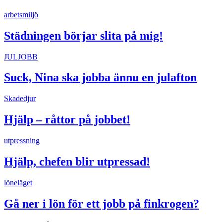
arbetsmiljö
Städningen börjar slita på mig!
JULJOBB
Suck, Nina ska jobba ännu en julafton
Skadedjur
Hjälp – råttor på jobbet!
utpressning
Hjälp, chefen blir utpressad!
löneläget
Gå ner i lön för ett jobb på finkrogen?