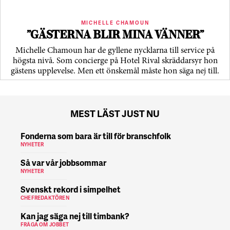
MICHELLE CHAMOUN
”GÄSTERNA BLIR MINA VÄNNER”
Michelle Chamoun har de gyllene nycklarna till service på
högsta nivå. Som concierge på Hotel Rival skräddarsyr hon
gästens upp­levelse. Men ett önskemål måste hon säga nej till.
MEST LÄST JUST NU
Fonderna som bara är till för branschfolk
NYHETER
Så var vår jobbsommar
NYHETER
Svenskt rekord i simpelhet
CHEFREDAKTÖREN
Kan jag säga nej till timbank?
FRÅGA OM JOBBET