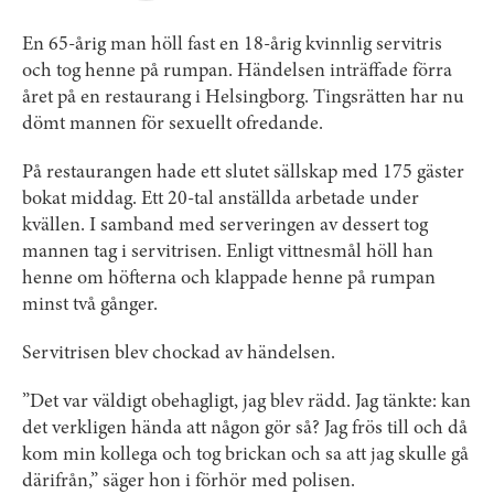
En 65-årig man höll fast en 18-årig kvinnlig servitris
och tog henne på rumpan. Händelsen inträffade förra
året på en restaurang i Helsingborg. Tingsrätten har nu
dömt mannen för sexuellt ofredande.
På restaurangen hade ett slutet sällskap med 175 gäster
bokat middag. Ett 20-tal anställda arbetade under
kvällen. I samband med serveringen av dessert tog
mannen tag i servitrisen. Enligt vittnesmål höll han
henne om höfterna och klappade henne på rumpan
minst två gånger.
Servitrisen blev chockad av händelsen.
”Det var väldigt obehagligt, jag blev rädd. Jag tänkte: kan
det verkligen hända att någon gör så? Jag frös till och då
kom min kollega och tog brickan och sa att jag skulle gå
därifrån,” säger hon i förhör med polisen.