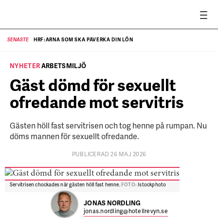
HRF:ARNA SOM SKA PÅVERKA DIN LÖN
SENASTE
SE
NYHETER
ARBETSMILJÖ
Gäst dömd för sexuellt
ofredande mot servitris
Gästen höll fast servitrisen och tog henne på rumpan. Nu
döms mannen för sexuellt ofredande.
PUBLICERAD 26 MAJ 2026
Servitrisen chockades när gästen höll fast henne.
FOTO:
Istockphoto
JONAS NORDLING
jonas.nordling@hotellrevyn.se