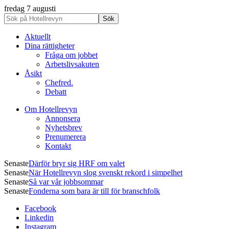
fredag 7 augusti
Aktuellt
Dina rättigheter
Fråga om jobbet
Arbetslivsakuten
Åsikt
Chefred.
Debatt
Om Hotellrevyn
Annonsera
Nyhetsbrev
Prenumerera
Kontakt
Senaste
Därför bryr sig HRF om valet
Senaste
När Hotellrevyn slog svenskt rekord i simpelhet
Senaste
Så var vår jobbsommar
Senaste
Fonderna som bara är till för branschfolk
Facebook
Linkedin
Instagram