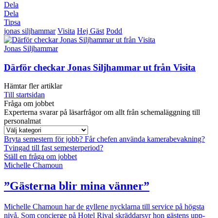
Dela
Dela
Tipsa
jonas siljhammar
Visita
Hej Gäst
Podd
Jonas Siljhammar
Därför checkar Jonas Siljhammar ut från Visita
Hämtar fler artiklar
Till startsidan
Fråga om jobbet
Experterna svarar på läsarfrågor om allt från schemaläggning till
personalmat
Bryta semestern för jobb?
Får chefen använda kamerabevakning?
Tvingad till fast semesterperiod?
Ställ en fråga om jobbet
Michelle Chamoun
”Gästerna blir mina vänner”
Michelle Chamoun har de gyllene nycklarna till service på högsta
nivå. Som concierge på Hotel Rival skräddarsyr hon gästens upp­