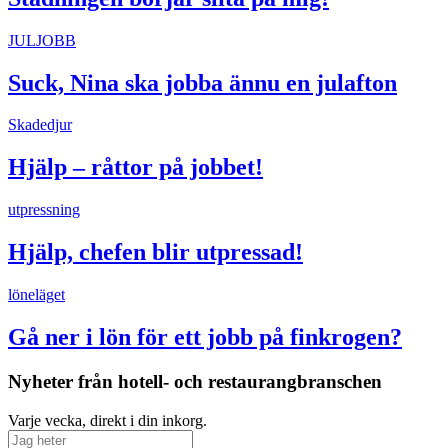
JULJOBB
Suck, Nina ska jobba ännu en julafton
Skadedjur
Hjälp – råttor på jobbet!
utpressning
Hjälp, chefen blir utpressad!
löneläget
Gå ner i lön för ett jobb på finkrogen?
Nyheter från hotell- och restaurangbranschen
Varje vecka, direkt i din inkorg.