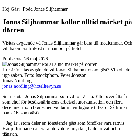
Hej Gäst | Podd
Jonas Siljhammar
Jonas Siljhammar kollar alltid märket på
dörren
Visitas avgående vd Jonas Siljhammar går bara till medlemmar. Och
vill ha en bra frukost när han bor på hotell.
Publicerad 26 maj 2026
Hur är Visitas avgående vd Jonas Siljhammar som gäst? Vi kollade
upp saken.
Foto:
Istockphoto, Peter Jönsson
Jonas Nordling
jonas.nordling@hotellrevyn.se
Snart slutar Jonas Siljhammar som vd för Visita. Efter över åtta år
som chef för besöksnäringens arbetsgivarorganisation och flera
decennier inom branschen väntar nu en lugnare tillvaro. Så hur är
han själv som gäst?
– Jag är i stora delar en förstående gäst som försöker vara rättvis.
Har ju förmånen att vara ute väldigt mycket, både privat och i
tjänsten.