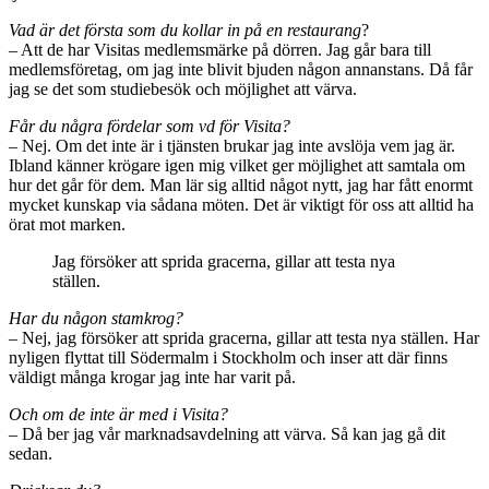
Vad är det första som du kollar in på en restaurang
?
– Att de har Visitas medlemsmärke på dörren. Jag går bara till
medlemsföretag, om jag inte blivit bjuden någon annanstans. Då får
jag se det som studiebesök och möjlighet att värva.
Får du några fördelar som vd för Visita?
– Nej. Om det inte är i tjänsten brukar jag inte avslöja vem jag är.
Ibland känner krögare igen mig vilket ger möjlighet att samtala om
hur det går för dem. Man lär sig alltid något nytt, jag har fått enormt
mycket kunskap via sådana möten. Det är viktigt för oss att alltid ha
örat mot marken.
Jag försöker att sprida gracerna, gillar att testa nya
ställen.
Har du någon stamkrog?
– Nej, jag försöker att sprida gracerna, gillar att testa nya ställen. Har
nyligen flyttat till Södermalm i Stockholm och inser att där finns
väldigt många krogar jag inte har varit på.
Och om de inte är med i Visita?
– Då ber jag vår marknadsavdelning att värva. Så kan jag gå dit
sedan.