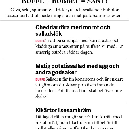
BUFFÉ + BUBBEL = SANT!
Cava, sekt, spumante – frisk syra och svalkande bubblor
passar perfekt till både mingel och mat på försommarfesten.
Cheddarröra med morot och
salladslök
BUFFÉ
Trött på smuliga snedskurna ostar och
kladdiga smörassietter på buffén? Vi med! En
smarrig oströra räddar dagen.
Matig potatissallad med ägg och
andra godsaker
BUFFÉ
Salladen får fin konsistens och är enklare
att göra om du skivar potatisen innan du
kokar den. Potatis med fint skal behöver inte
skalas.
Kikärtor i sesamkräm
Lättlagad rätt som gör succé. Fin förrätt med
rostat bröd, men lika bra som tillbehör till
grillat eller på en buffé. Blanda gärna ner