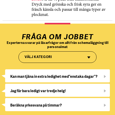
Dryck med grönska och frisk syra ger en
fräsch känsla och passar till många typer av
plockmat.
FRÅGA OM JOBBET
Experterna svarar på läsarfrågor om allt från schemaläggning till
personalmat
VÄLJ KATEGORI
Kan man tjäna in extra ledighet med ”enstaka dagar”?
Jag får bara ledigt var tredje helg!
Beräkna yrkesvana på timmar?