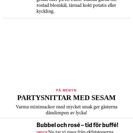
rostad blomkål, tärnad kokt potatis eller
kyckling.
PÅ MENYN
PARTYSNITTAR MED SESAM
Varma minimackor med mycket smak ger gästerna
dåndimpen av lycka!
Bubbel och rosé – tid för buffé!
DRYCK
Nu tar vi paus från ekfatstonerna.