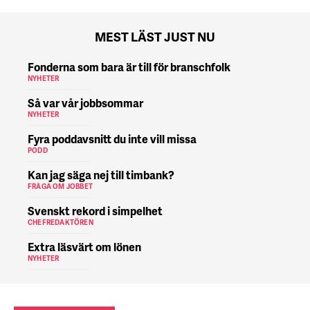
MEST LÄST JUST NU
Fonderna som bara är till för branschfolk
NYHETER
Så var vår jobbsommar
NYHETER
Fyra poddavsnitt du inte vill missa
PODD
Kan jag säga nej till timbank?
FRÅGA OM JOBBET
Svenskt rekord i simpelhet
CHEFREDAKTÖREN
Extra läsvärt om lönen
NYHETER