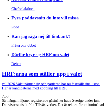
Chefredaktören
Fyra poddavsnitt du inte vill missa
Podd
Kan jag säga nej till timbank?
Fråga om jobbet
Därför bryr sig HRF om valet
Debatt
HRF:arna som ställer upp i valet
val 2026
Valet närmar sig och partierna har nu fastställt sina listor.
Här är kandidaterna med koppling till HRF.
7,58
Så många miljoner registrerade gästnätter hade Sverige under juni.
Det visar statistik från Tillväxtverket. Det är rekord för en junimånad