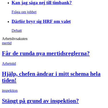
Kan jag säga nej till timbank?
Fråga om jobbet
Därför bryr sig HRF om valet
Debatt
Arbetslivsakuten
mertid
Får de runda nya mertidsreglerna?
Arbetstid
Hjälp, chefen ändrar i mitt schema hela
tiden!
inspektion
Stängt på grund av inspektion?