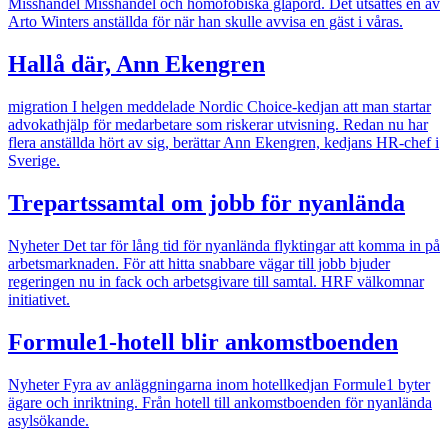
Misshandel
Misshandel och homofobiska glåpord. Det utsattes en av
Arto Winters anställda för när han skulle avvisa en gäst i våras.
Hallå där, Ann Ekengren
migration
I helgen meddelade Nordic Choice-kedjan att man startar
advokathjälp för medarbetare som riskerar utvisning. Redan nu har
flera anställda hört av sig, berättar Ann Ekengren, kedjans HR-chef i
Sverige.
Trepartssamtal om jobb för nyanlända
Nyheter
Det tar för lång tid för nyanlända flyktingar att komma in på
arbetsmarknaden. För att hitta snabbare vägar till jobb bjuder
regeringen nu in fack och arbetsgivare till samtal. HRF välkomnar
initiativet.
Formule1-hotell blir ankomstboenden
Nyheter
Fyra av anläggningarna inom hotellkedjan Formule1 byter
ägare och inriktning. Från hotell till ankomstboenden för nyanlända
asylsökande.