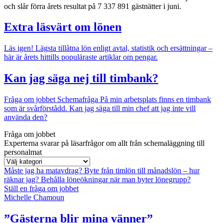
och slår förra årets resultat på 7 337 891 gästnätter i juni.
Extra läsvärt om lönen
Läs igen!
Lägsta tillåtna lön enligt avtal, statistik och ersättningar –
här är årets hittills populäraste artiklar om pengar.
Kan jag säga nej till timbank?
Fråga om jobbet
Schemafråga
På min arbetsplats finns en timbank
som är svårförstådd. Kan jag säga till min chef att jag inte vill
använda den?
Fråga om jobbet
Experterna svarar på läsarfrågor om allt från schemaläggning till
personalmat
Måste jag ha matavdrag?
Byte från timlön till månadslön – hur
räknar jag?
Behålla löneökningar när man byter lönegrupp?
Ställ en fråga om jobbet
Michelle Chamoun
”Gästerna blir mina vänner”