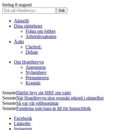
lördag 8 augusti
Aktuellt
Dina rättigheter
Fråga om jobbet
Arbetslivsakuten
Åsikt
Chefred.
Debatt
Om Hotellrevyn
Annonsera
Nyhetsbrev
Prenumerera
Kontakt
Senaste
Därför bryr sig HRF om valet
Senaste
När Hotellrevyn slog svenskt rekord i simpelhet
Senaste
Så var vår jobbsommar
Senaste
Fonderna som bara är till för branschfolk
Facebook
Linkedin
Instagram