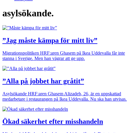
asylsökande.
”Jag måste kämpa för mitt liv”
Migrationspolitiken
HRF:aren Ghasem på Ikea Uddevalla får inte
stanna i Sverige. Men han vägrar att ge upp.
”Alla på jobbet har gråtit”
Asylsökande
HRF:aren Ghasem Alizadeh, 26, är en uppskattad
medarbetare i restaurangen på Ikea Uddevalla. Nu ska han utvisas.
Ökad säkerhet efter misshandeln