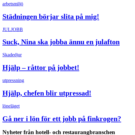
arbetsmiljö
Städningen börjar slita på mig!
JULJOBB
Suck, Nina ska jobba ännu en julafton
Skadedjur
Hjälp – råttor på jobbet!
utpressning
Hjälp, chefen blir utpressad!
löneläget
Gå ner i lön för ett jobb på finkrogen?
Nyheter från hotell- och restaurangbranschen