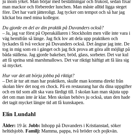
ju inom yrket. Man börjar med beställningar och frukost, sedan fixar
man mackor och förbereder lunchen. Man måste alltid ligga steget
före. Det har varit jätteroligt. Jag tycker om tempot och så har jag
klickat bra med mina kollegor.
Du gjorde en del av din praktik på Duvanders också?
– Ja, jag var först på Operakällaren i Stockholm men ville inte vara i
väg hemifrån så länge. Jag fick lov att dela upp praktiken och
lyckades få två veckor på Duvanders också. Det ångrar jag inte. De
tog in mig som en i gänget och jag fick prova att göra allt möjligt på
båda ställena. Jag gjorde bakelser, bröd, glass, sorbeter. Det var kul
att få spritsa små marshmallows. Det var riktigt häftigt att få lära sig
så mycket.
Hur var det att börja jobba på riktigt?
– Det är tur att man har praktiken, skulle man komma direkt från
skolan blev det nog en chock. På en restaurang har du dina uppgifter
och en tid som allt ska vara färdigt till. I skolan kan man skjuta upp
det om man inte är klar. Men skolan behövs ju också, utan den hade
det tagit mycket längre tid att få kunskapen.
Elin Lundahl
Ålder:
19 år.
Jobb:
Inhopp på Duvanders i Kristianstad, söker
heltidsjobb.
Familj:
Mamma, pappa, två bröder och pojkvän.