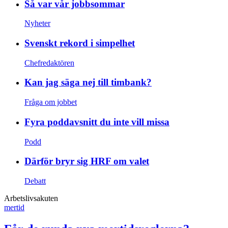
Så var vår jobbsommar
Nyheter
Svenskt rekord i simpelhet
Chefredaktören
Kan jag säga nej till timbank?
Fråga om jobbet
Fyra poddavsnitt du inte vill missa
Podd
Därför bryr sig HRF om valet
Debatt
Arbetslivsakuten
mertid