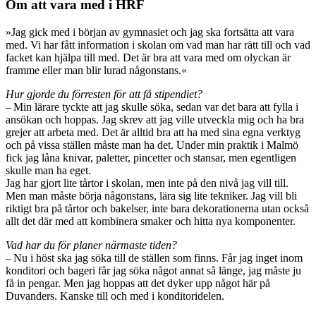
Om att vara med i HRF
»Jag gick med i början av gymnasiet och jag ska fortsätta att vara
med. Vi har fått information i skolan om vad man har rätt till och vad
facket kan hjälpa till med. Det är bra att vara med om olyckan är
framme eller man blir lurad någonstans.«
Hur gjorde du förresten för att få stipendiet?
– Min lärare tyckte att jag skulle söka, sedan var det bara att fylla i
ansökan och hoppas. Jag skrev att jag ville utveckla mig och ha bra
grejer att arbeta med. Det är alltid bra att ha med sina egna verktyg
och på vissa ställen måste man ha det. Under min praktik i Malmö
fick jag låna knivar, paletter, pincetter och stansar, men egentligen
skulle man ha eget.
Jag har gjort lite tårtor i skolan, men inte på den nivå jag vill till.
Men man måste börja någonstans, lära sig lite tekniker. Jag vill bli
riktigt bra på tårtor och bakelser, inte bara dekorationerna utan också
allt det där med att kombinera smaker och hitta nya komponenter.
Vad har du för planer närmaste tiden?
– Nu i höst ska jag söka till de ställen som finns. Får jag inget inom
konditori och bageri får jag söka något annat så länge, jag måste ju
få in pengar. Men jag hoppas att det dyker upp något här på
Duvanders. Kanske till och med i konditoridelen.