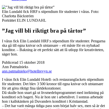
Elin Lundahl fick HRF:s stipendium för studenter i våras.
Foto:
Charlotta Bäckström
Porträttet
ELIN LUNDAHL
”Jag vill bli riktigt bra på tårtor”
I våras fick Elin Lundahl HRF:s stipendium för studenter. Pengarna
ska gå till egna knivar och utstansare – ett måste för en nybakad
konditor. – Bakning är ett perfekt sätt att få utlopp för kreativiteten,
säger hon.
Publicerad 15 oktober 2018
Ann Patmalnieks
ann.patmalnieks@hotellrevyn.se
I
våras fick Elin Lundahl Hotell- och restaurangfackets stipendium
för studenter. Det blev 3 500 kronor till egna knivar och utstansare
för att göra riktigt fina tårtdekorationer.
Då skulle hon snart gå ut livsmedels­programmet med inriktning på
konditori och bageri. Nu är hon ute i arbetslivet. I somras arbetade
hon i kallskänken på Duvanders konditori i Kristianstad.
– Det har varit många tidiga pass som börjat halv sex, men så är det