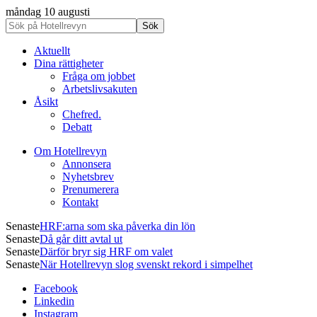
måndag 10 augusti
Aktuellt
Dina rättigheter
Fråga om jobbet
Arbetslivsakuten
Åsikt
Chefred.
Debatt
Om Hotellrevyn
Annonsera
Nyhetsbrev
Prenumerera
Kontakt
Senaste
HRF:arna som ska påverka din lön
Senaste
Då går ditt avtal ut
Senaste
Därför bryr sig HRF om valet
Senaste
När Hotellrevyn slog svenskt rekord i simpelhet
Facebook
Linkedin
Instagram