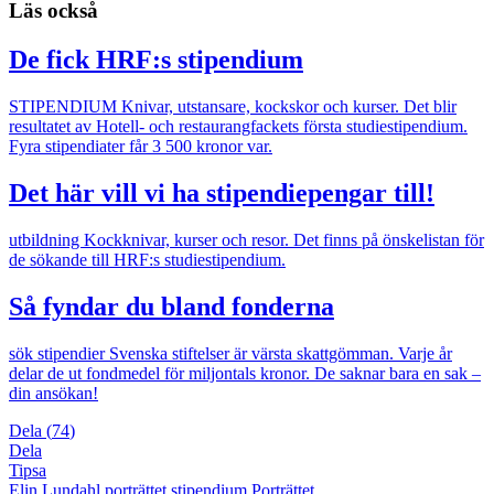
Läs också
De fick HRF:s stipendium
STIPENDIUM
Knivar, utstansare, kockskor och kurser. Det blir
resultatet av Hotell- och restaurangfackets första studiestipendium.
Fyra stipendiater får 3 500 kronor var.
Det här vill vi ha stipendiepengar till!
utbildning
Kockknivar, kurser och resor. Det finns på önskelistan för
de sökande till HRF:s studiestipendium.
Så fyndar du bland fonderna
sök stipendier
Svenska stiftelser är värsta skattgömman. Varje år
delar de ut fondmedel för miljontals kronor. De saknar bara en sak –
din ansökan!
Dela
(
74
)
Dela
Tipsa
Elin Lundahl
porträttet
stipendium
Porträttet