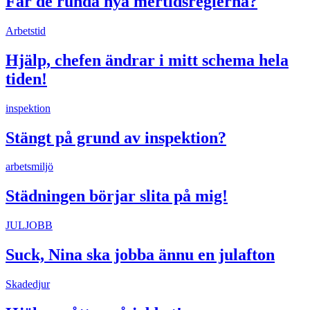
Får de runda nya mertidsreglerna?
Arbetstid
Hjälp, chefen ändrar i mitt schema hela
tiden!
inspektion
Stängt på grund av inspektion?
arbetsmiljö
Städningen börjar slita på mig!
JULJOBB
Suck, Nina ska jobba ännu en julafton
Skadedjur