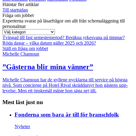
Hämtar fler artiklar
Till startsidan
Fråga om jobbet
Experterna svarar på läsarfrågor om allt från schemaläggning till
personalmat
Tvingad till fast semesterperiod?
Beräkna yrkesvana på timmar?
Röda dagar – vilka datum gäller 2025 och 2026?
Ställ en fråga om jobbet
Michelle Chamoun
”Gästerna blir mina vänner”
Michelle Chamoun har de gyllene nycklarna till service på högsta
nivå. Som concierge på Hotel Rival skräddarsyr hon gästens upp­
levelse. Men ett önskemål måste hon säga nej till.
Mest läst just nu
Fonderna som bara är till för branschfolk
Nyheter