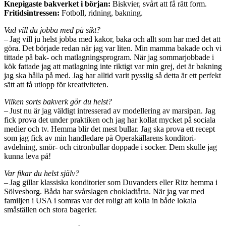
Knepigaste bakverket i början:
Biskvier, svårt att få rätt form.
Fritidsintressen:
Fotboll, ridning, bakning.
Vad vill du jobba med på sikt?
– Jag vill ju helst jobba med kakor, baka och allt som har med det att
göra. Det började redan när jag var liten. Min mamma bakade och vi
tittade på bak- och matlagningsprogram. När jag sommarjobbade i
kök fattade jag att matlagning inte riktigt var min grej, det är bakning
jag ska hålla på med. Jag har alltid varit pysslig så detta är ett perfekt
sätt att få utlopp för kreativiteten.
Vilken sorts bakverk gör du helst?
– Just nu är jag väldigt intresserad av modellering av marsipan. Jag
fick prova det under praktiken och jag har kollat mycket på sociala
medier och tv. Hemma blir det mest bullar. Jag ska prova ett recept
som jag fick av min handledare på Operakällarens konditori­
avdelning, smör- och citronbullar doppade i socker. Dem skulle jag
kunna leva på!
Var fikar du helst själv?
– Jag gillar klassiska konditorier som Duvanders eller Ritz hem­ma i
Sölvesborg. Båda har svårslagen chokladtårta. När jag var med
familjen i USA i somras var det roligt att kolla in både lokala
småställen och stora bagerier.