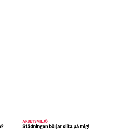
ARBETSMILJÖ
JULJOBB
n?
Städningen börjar slita på mig!
Suck, Nina 
julafton