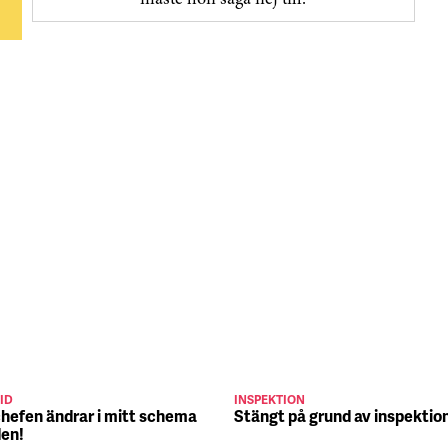
måste hon säga nej till.
ID
INSPEKTION
chefen ändrar i mitt schema
Stängt på grund av inspektio
den!