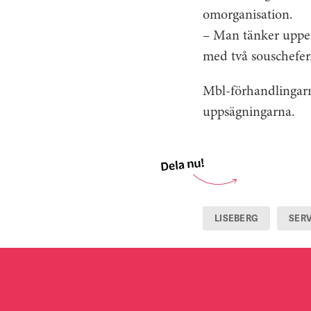
omorganisation.
– Man tänker uppen
med två souschefer.
Mbl-förhandlingarna
uppsägningarna.
LISEBERG
SER