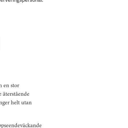
n en stor
e återstående
nger helt utan
uppseendeväckande