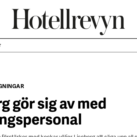
T
GNINGAR
g gör sig av med
ingspersonal
örstärker med kockar väljer Liseberg att säga upp all 