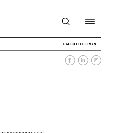
OM HOTELLREVYN
NÄR HOTELLREVYN SLOG SVENSKT REKORD I SIMPELHET
SENASTE
serveringspersonal.