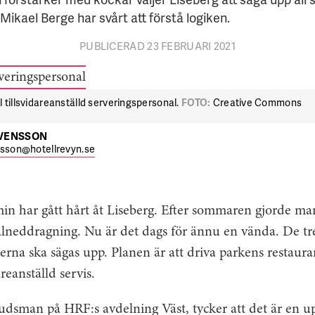
kael Berge har svårt att förstå logiken.
PUBLICERAD 23 FEBRUARI 2021
l tillsvidareanställd serveringspersonal.
FOTO:
Creative Commons
SVENSSON
nsson@hotellrevyn.se
n har gått hårt åt Liseberg. Efter sommaren gjorde ma
lneddragning. Nu är det dags för ännu en vända. De tr
rerna ska sägas upp. Planen är att driva parkens restaura
areanställd servis.
dsman på HRF:s avdelning Väst, tycker att det är en 