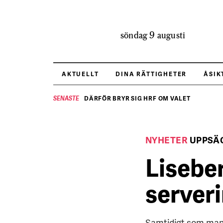
söndag 9 augusti
AKTUELLT
DINA RÄTTIGHETER
ÅSIK
DÄRFÖR BRYR SIG HRF OM VALET
SENASTE
NYHETER
UPPSÄ
Liseber
server
Samtidigt som man f