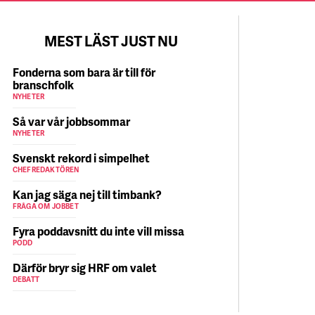
MEST LÄST JUST NU
Fonderna som bara är till för
branschfolk
NYHETER
Så var vår jobbsommar
NYHETER
Svenskt rekord i simpelhet
CHEFREDAKTÖREN
Kan jag säga nej till timbank?
FRÅGA OM JOBBET
Fyra poddavsnitt du inte vill missa
PODD
Därför bryr sig HRF om valet
DEBATT