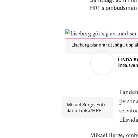
HRF:s ombudsman Mi
Liseberg planerar att säga upp al
LINDA 
linda.sve
Pandemi
persona
Mikael Berge. Foto:
Jann Lipka/HRF
servitö
tillsvid
Mikael Berge, ombu