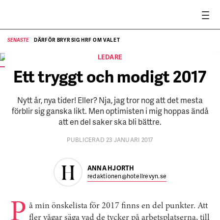
DÄRFÖR BRYR SIG HRF OM VALET
SENASTE
SE
LEDARE
Anna Hjorth, chefredaktör.
FOTO:
Annika af Klercker
Ett tryggt och modigt 2017
Nytt år, nya tider! Eller? Nja, jag tror nog att det mesta
förblir sig ganska likt. Men optimisten i mig hoppas ändå
att en del saker ska bli bättre.
PUBLICERAD 23 JANUARI 2017
ANNA HJORTH
redaktionen@hotellrevyn.se
P
å min önskelista för 2017 finns en del punkter. Att
fler vågar säga vad de tycker på arbetsplatserna, till