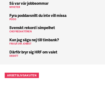
Så var vår jobbsommar
NYHETER
Fyra poddavsnitt du inte vill missa
PODD
Svenskt rekord i simpelhet
CHEFREDAKTÖREN
Kan jag säga nej till timbank?
FRÅGA OM JOBBET
Därför bryr sig HRF om valet
DEBATT
ARBETSLIVSAKUTEN