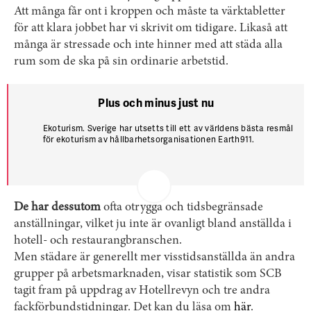
Att många får ont i kroppen och måste ta värktabletter
för att klara jobbet har vi skrivit om tidigare. Likaså att
många är stressade och inte hinner med att städa alla
rum som de ska på sin ordinarie arbetstid.
Plus och minus just nu
Ekoturism. Sverige har utsetts till ett av världens bästa resmål
för ekoturism av hållbarhetsorganisationen Earth911.
Klimatförnekare. USA:s nya president tycker att forskning om
människans påverkan på klimatet är en bluff.
De har dessutom
ofta otrygga och tidsbegränsade
anställningar, vilket ju inte är ovanligt bland anställda i
hotell- och restaurangbranschen.
Men städare är generellt mer visstidsanställda än andra
grupper på arbetsmarknaden, visar statistik som SCB
tagit fram på uppdrag av Hotellrevyn och tre andra
fackförbundstidningar. Det kan du läsa om
här
.