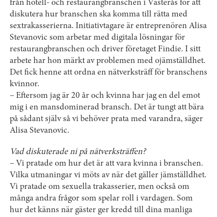
från hotell- och restaurangbranschen i Västerås för att
diskutera hur branschen ska komma till rätta med
sextrakasserierna. Initiativtagare är entreprenören Alisa
Stevanovic som arbetar med digitala lösningar för
restaurangbranschen och driver företaget Findie. I sitt
arbete har hon märkt av problemen med ojämställdhet.
Det fick henne att ordna en nätverksträff för branschens
kvinnor.
– Eftersom jag är 20 år och kvinna har jag en del emot
mig i en mansdominerad bransch. Det är tungt att bära
på sådant själv så vi behöver prata med varandra, säger
Alisa Stevanovic.
Vad diskuterade ni på nätverksträffen?
– Vi pratade om hur det är att vara kvinna i branschen.
Vilka utmaningar vi möts av när det gäller jämställdhet.
Vi pratade om sexuella trakasserier, men också om
många andra frågor som spelar roll i vardagen. Som
hur det känns när gäster ger kredd till dina manliga