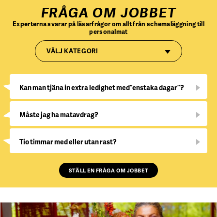
FRÅGA OM JOBBET
Experterna svarar på läsarfrågor om allt från schemaläggning till
personalmat
VÄLJ KATEGORI
Kan man tjäna in extra ledighet med ”enstaka dagar”?
Måste jag ha matavdrag?
Tio timmar med eller utan rast?
STÄLL EN FRÅGA OM JOBBET