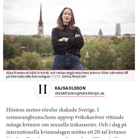
Alisa Stevanovic bjöd in hotell- och restaurangbranschens kvinnor till en nätverksträff
på internationella kvinnodagen.
FOTO:
Emma Roxström
KAJSA OLSSON
redaktionen@hotellrevyn.se
Höstens metoo-rörelse skakade Sverige. I
restaurangbranschens upprop #vikokaröver vittnade
många kvinnor om sexuella trakasserier. Och i dag på
internationella kvinnodagen möttes ett 20-tal kvinnor