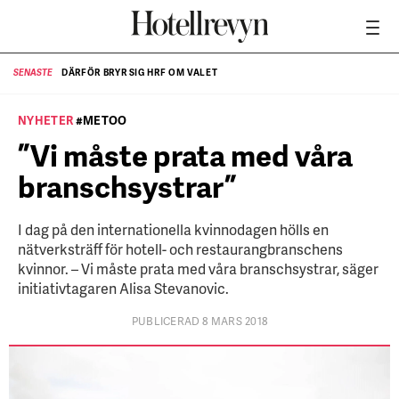
DÄRFÖR BRYR SIG HRF OM VALET
SENASTE
SE
NYHETER
#METOO
”Vi måste prata med våra
branschsystrar”
I dag på den internationella kvinnodagen hölls en
nätverksträff för hotell- och restaurangbranschens
kvinnor. – Vi måste prata med våra branschsystrar, säger
initiativtagaren Alisa Stevanovic.
PUBLICERAD 8 MARS 2018