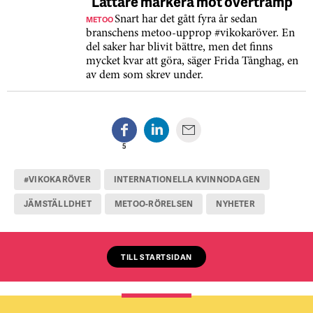
”Lättare markera mot övertramp”
METOO
Snart har det gått fyra år sedan
branschens metoo-upprop #vikokaröver. En
del saker har blivit bättre, men det finns
mycket kvar att göra, säger Frida Tånghag, en
av dem som skrev under.
5
#VIKOKARÖVER
INTERNATIONELLA KVINNODAGEN
JÄMSTÄLLDHET
METOO-RÖRELSEN
NYHETER
TILL STARTSIDAN