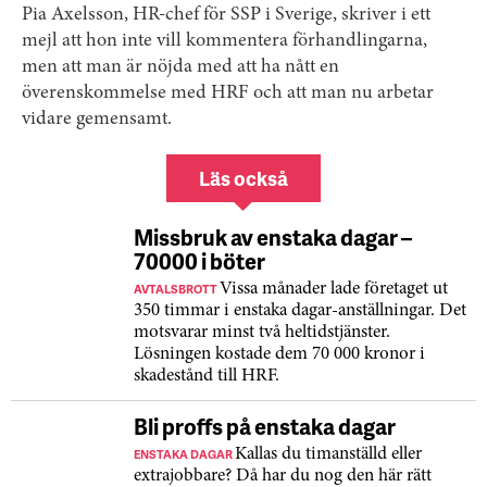
Pia Axelsson, HR-chef för SSP i Sverige, skriver i ett
mejl att hon inte vill kommentera förhandlingarna,
men att man är nöjda med att ha nått en
överenskommelse med HRF och att man nu arbetar
vidare gemensamt.
Läs också
Missbruk av enstaka dagar –
70000 i böter
AVTALSBROTT
Vissa månader lade företaget ut
350 timmar i enstaka dagar-anställningar. Det
motsvarar minst två heltidstjänster.
Lösningen kostade dem 70 000 kronor i
skadestånd till HRF.
Bli proffs på enstaka dagar
ENSTAKA DAGAR
Kallas du timanställd eller
extrajobbare? Då har du nog den här rätt