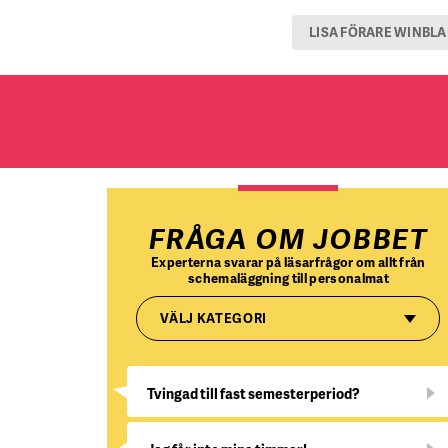
LISA FÖRARE WINBL
FRÅGA OM JOBBET
Experterna svarar på läsarfrågor om allt från
schemaläggning till personalmat
VÄLJ KATEGORI
Tvingad till fast semesterperiod?