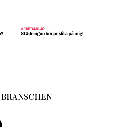
ARBETSMILJÖ
JULJOBB
n?
Städningen börjar slita på mig!
Suck, Nina 
julafton
GBRANSCHEN