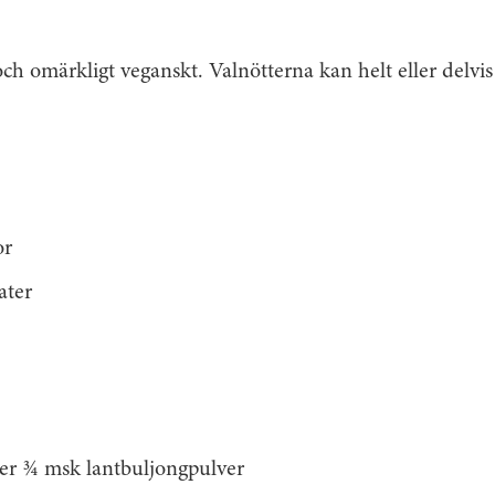
och omärkligt veganskt. Valnötterna kan helt eller delvis 
or
ater
é
er ¾ msk lantbuljongpulver