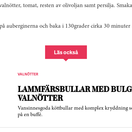
alnötter, tomat, resten av olivoljan samt persilja. Smak
på auberginerna och baka i 130grader cirka 30 minuter ti
Läs också
VALNÖTTER
LAMMFÄRSBULLAR MED BULG
VALNÖTTER
Vansinnesgoda köttbullar med komplex kryddning som 
på en buffé.