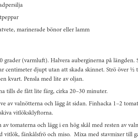
adpersilja
rtpeppar
matvete, marinerade bönor eller lamm
0 grader (varmluft). Halvera auberginerna på längden. 
 par centimeter djupt utan att skada skinnet. Strö över ½ t
 en kvart. Pensla med lite av oljan.
 tills de fått lite färg, cirka 20–30 minuter.
e av valnötterna och lägg åt sidan. Finhacka 1–2 tomat
skiva vitlöksklyftorna.
 av tomaterna och lägg i en hög skål med resten av valn
d vitlök, fänkålsfrö och miso. Mixa med stavmixer till g