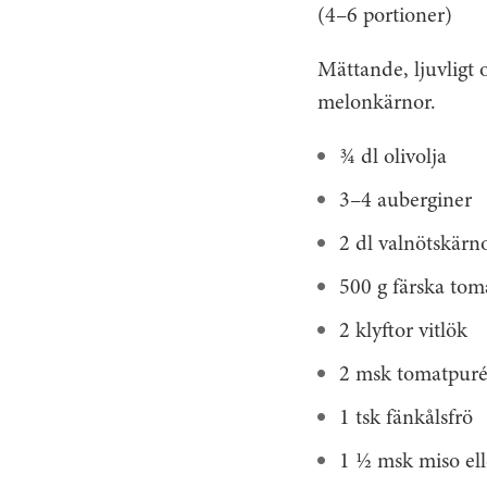
(4–6 portioner)
Mättande, ljuvligt 
melonkärnor.
¾ dl olivolja
3–4 auberginer
2 dl valnötskärn
500 g färska tom
2 klyftor vitlök
2 msk tomatpur
1 tsk fänkålsfrö
1 ½ msk miso ell