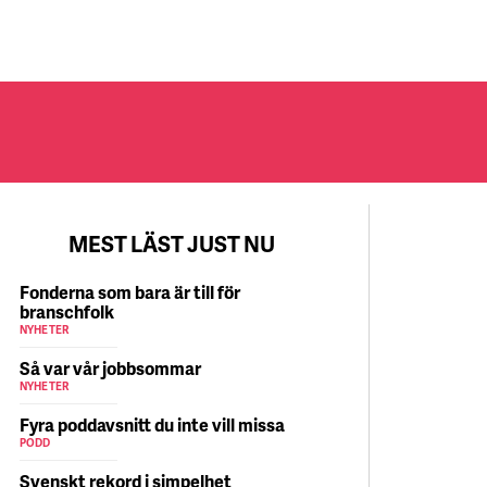
MEST LÄST JUST NU
Fonderna som bara är till för
branschfolk
NYHETER
Så var vår jobbsommar
NYHETER
Fyra poddavsnitt du inte vill missa
PODD
Svenskt rekord i simpelhet