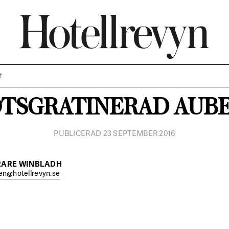
PÅ MENYN
VALNÖTTER
T
TSGRATINERAD AUB
PUBLICERAD 23 SEPTEMBER 2016
RARE WINBLADH
en@hotellrevyn.se