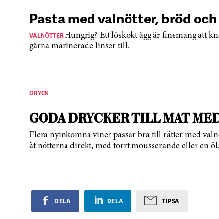
Pasta med valnötter, bröd och
VALNÖTTER
Hungrig? Ett löskokt ägg är finemang att kn
gärna marinerade linser till.
DRYCK
GODA DRYCKER TILL MAT ME
Flera nyinkomna viner passar bra till rätter med valnöt
ät nötterna direkt, med torrt mousserande eller en öl
DELA
DELA
TIPSA