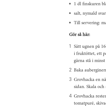
1 dl finskuren bl
salt, nymald sva
Till servering: 
Gör så här:
Sätt ugnen på 16
i frukt­öttet, ett
gärna stå i minst
Baka auberginerna
Grovhacka en näv
sidan. Skala och 
Grovhacka resten
tomatpuré, skiva