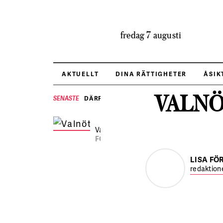
fredag 7 augusti
AKTUELLT
DINA RÄTTIGHETER
ÅSIK
VALNÖ
DÄRFÖR BRYR SIG HRF OM VALET
SENASTE
Valnötsgratinerad aubergine.
FOTO:
Linus Meyer
LISA FÖ
redaktion