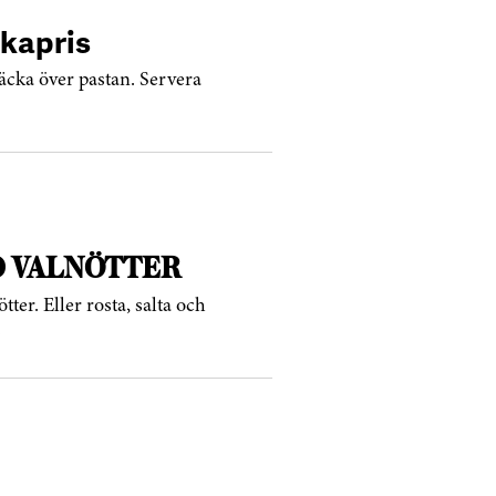
 kapris
äcka över pastan. Servera
D VALNÖTTER
ter. Eller rosta, salta och
.