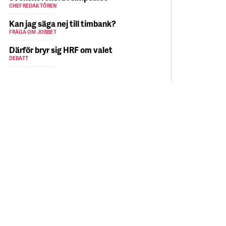
CHEFREDAKTÖREN
Kan jag säga nej till timbank?
FRÅGA OM JOBBET
Därför bryr sig HRF om valet
DEBATT