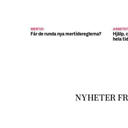
MERTID
ARBETST
Får de runda nya mertidsreglerna?
Hjälp, 
hela ti
NYHETER F