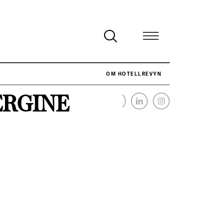
OM HOTELLREVYN
ERGINE
NÄR HOTELLREVYN SLOG SVENSKT REKORD I SIMPELHET
SENASTE