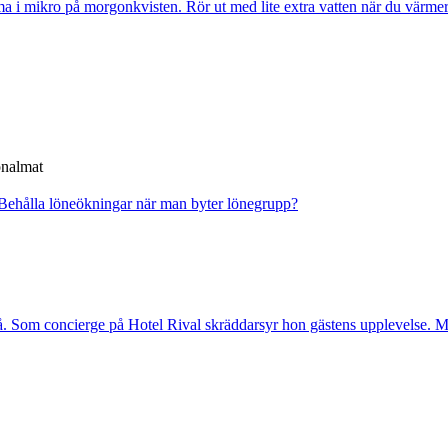
ma i mikro på morgonkvisten. Rör ut med lite extra vatten när du värme
onalmat
Behålla löneökningar när man byter lönegrupp?
. Som concierge på Hotel Rival skräddarsyr hon gästens upp­levelse. Me