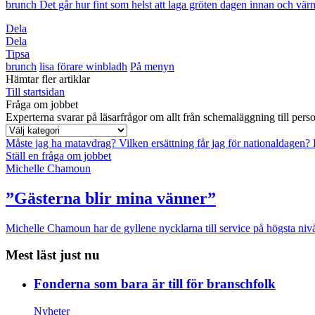
brunch
Det går hur fint som helst att laga gröten dagen innan och vär
Dela
Dela
Tipsa
brunch
lisa förare winbladh
På menyn
Hämtar fler artiklar
Till startsidan
Fråga om jobbet
Experterna svarar på läsarfrågor om allt från schemaläggning till pers
Måste jag ha matavdrag?
Vilken ersättning får jag för nationaldagen?
Ställ en fråga om jobbet
Michelle Chamoun
”Gästerna blir mina vänner”
Michelle Chamoun har de gyllene nycklarna till service på högsta nivå
Mest läst just nu
Fonderna som bara är till för branschfolk
Nyheter