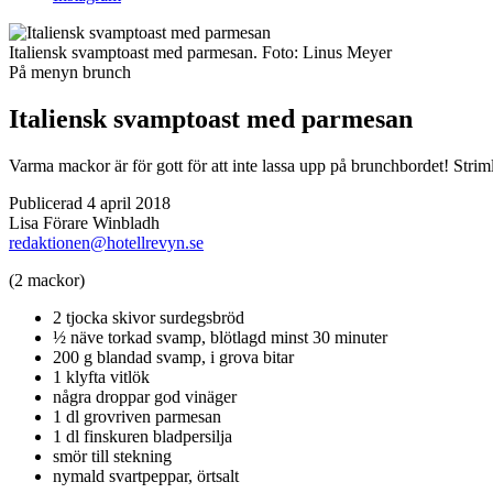
Italiensk svamptoast med parmesan.
Foto:
Linus Meyer
På menyn
brunch
Italiensk svamptoast med parmesan
Varma mackor är för gott för att inte lassa upp på brunchbordet! Strim
Publicerad 4 april 2018
Lisa Förare Winbladh
redaktionen@hotellrevyn.se
(2 mackor)
2 tjocka skivor surdegsbröd
½ näve torkad svamp, blötlagd minst 30 minuter
200 g blandad svamp, i grova bitar
1 klyfta vitlök
några droppar god vinäger
1 dl grovriven parmesan
1 dl finskuren bladpersilja
smör till stekning
nymald svartpeppar, örtsalt