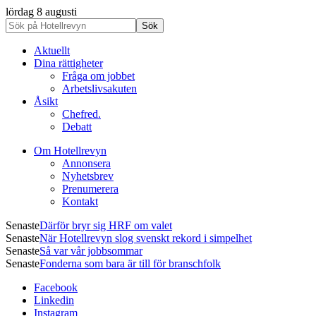
lördag 8 augusti
Aktuellt
Dina rättigheter
Fråga om jobbet
Arbetslivsakuten
Åsikt
Chefred.
Debatt
Om Hotellrevyn
Annonsera
Nyhetsbrev
Prenumerera
Kontakt
Senaste
Därför bryr sig HRF om valet
Senaste
När Hotellrevyn slog svenskt rekord i simpelhet
Senaste
Så var vår jobbsommar
Senaste
Fonderna som bara är till för branschfolk
Facebook
Linkedin
Instagram