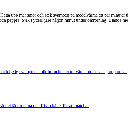
 Hetta upp mer smör och stek svampen på medelvärme ett par minuter till
 och peppra. Stek i ytterligare någon minut under omrörning. Blanda me
och lyxig svamptoast blir brunchen extra värda att masa sig upp ur sän
 det lätt­druckna och friska hållet för att matcha.