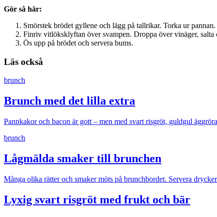
Gör så här:
Smörstek brödet gyllene och lägg på tallrikar. Torka ur pannan.
Finriv vitlöksklyftan över svampen. Droppa över vinäger, salta
Ös upp på brödet och servera bums.
Läs också
brunch
Brunch med det lilla extra
Pannkakor och bacon är gott – men med svart risgröt, guldgul äggröra 
brunch
Lågmälda smaker till brunchen
Många olika rätter och smaker möts på brunchbordet. Servera drycker åt
Lyxig svart risgröt med frukt och bär