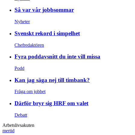
Så var vår jobbsommar
Nyheter
Svenskt rekord i simpelhet
Chefredaktören
Fyra poddavsnitt du inte vill missa
Podd
Kan jag säga nej till timbank?
Fråga om jobbet
Därför bryr sig HRF om valet
Debatt
Arbetslivsakuten
mertid