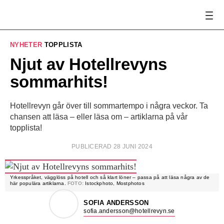
NYHETER
TOPPLISTA
Njut av Hotellrevyns
sommarhits!
Hotellrevyn går över till sommartempo i några veckor. Ta
chansen att läsa – eller läsa om – artiklarna på vår
topplista!
PUBLICERAD 28 JUNI 2024
Yrkesspråket, vägglöss på hotell och så klart löner – passa på att läsa några av de
här populära artiklarna.
FOTO:
Istockphoto, Mostphotos
SOFIA ANDERSSON
sofia.andersson@hotellrevyn.se