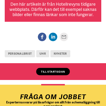
Den här artikeln är från Hotellrevyns tidigare
webbplats. Därför kan det till exempel saknas
bilder eller finnas länkar som inte fungerar.
PERSONALBRIST
UHR
NYHETER
TILL STARTSIDAN
FRÅGA OM JOBBET
Experterna svarar på läsarfrågor om allt från schemaläggning till