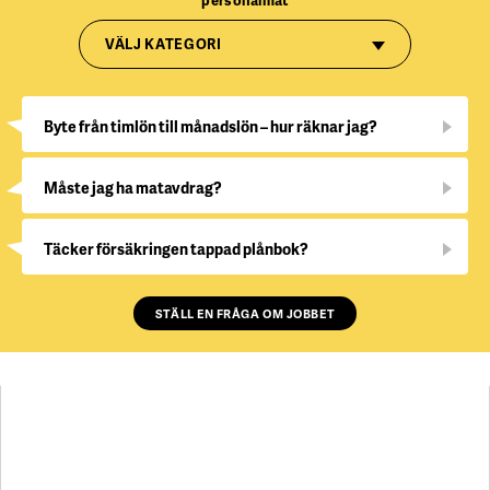
personalmat
VÄLJ KATEGORI
Byte från timlön till månadslön – hur räknar jag?
Måste jag ha matavdrag?
Täcker försäkringen tappad plånbok?
STÄLL EN FRÅGA OM JOBBET