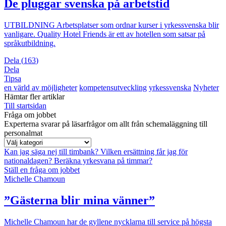
De pluggar svenska på arbetstid
UTBILDNING
Arbetsplatser som ordnar kurser i yrkessvenska blir
vanligare. Quality Hotel Friends är ett av hotellen som satsar på
språkutbildning.
Dela
(
163
)
Dela
Tipsa
en värld av möjligheter
kompetensutveckling
yrkessvenska
Nyheter
Hämtar fler artiklar
Till startsidan
Fråga om jobbet
Experterna svarar på läsarfrågor om allt från schemaläggning till
personalmat
Kan jag säga nej till timbank?
Vilken ersättning får jag för
nationaldagen?
Beräkna yrkesvana på timmar?
Ställ en fråga om jobbet
Michelle Chamoun
”Gästerna blir mina vänner”
Michelle Chamoun har de gyllene nycklarna till service på högsta