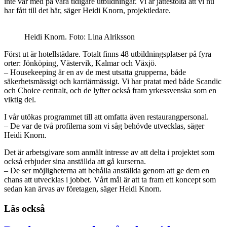
inte var med på våra tidigare utbildningar. Vi är jättestolta att vi nu
har fått till det här, säger Heidi Knorn, projektledare.
Heidi Knorn. Foto: Lina Alriksson
Först ut är hotellstädare. Totalt finns 48 utbildningsplatser på fyra
orter: Jönköping, Västervik, Kalmar och Växjö.
– Housekeeping är en av de mest utsatta grupperna, både
säkerhetsmässigt och karriärmässigt. Vi har pratat med både Scandic
och Choice centralt, och de lyfter också fram yrkessvenska som en
viktig del.
I vår utökas programmet till att omfatta även restaurangpersonal.
– De var de två profilerna som vi såg behövde utvecklas, säger
Heidi Knorn.
Det är arbetsgivare som anmält intresse av att delta i projektet som
också erbjuder sina anställda att gå kurserna.
– De ser möjligheterna att behålla anställda genom att ge dem en
chans att utvecklas i jobbet. Vårt mål är att ta fram ett koncept som
sedan kan ärvas av företagen, säger Heidi Knorn.
Läs också