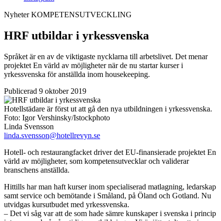
Nyheter
KOMPETENSUTVECKLING
HRF utbildar i yrkessvenska
Språket är en av de viktigaste nycklarna till arbetslivet. Det menar
projektet En värld av möjligheter när de nu startar kurser i
yrkessvenska för anställda inom housekeeping.
Publicerad 9 oktober 2019
Hotellstädare är först ut att gå den nya utbildningen i yrkessvenska.
Foto:
Igor Vershinsky/Istockphoto
Linda Svensson
linda.svensson@hotellrevyn.se
Hotell- och restaurangfacket driver det EU-finansierade projektet En
värld av möjligheter, som kompetensutvecklar och validerar
branschens anställda.
Hittills har man haft kurser inom specialiserad matlagning, ledarskap
samt service och bemötande i Småland, på Öland och Gotland. Nu
utvidgas kursutbudet med yrkessvenska.
– Det vi såg var att de som hade sämre kunskaper i svenska i princip