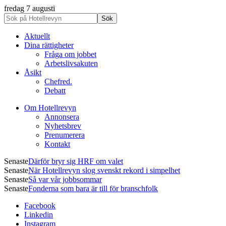
fredag 7 augusti
Aktuellt
Dina rättigheter
Fråga om jobbet
Arbetslivsakuten
Åsikt
Chefred.
Debatt
Om Hotellrevyn
Annonsera
Nyhetsbrev
Prenumerera
Kontakt
Senaste
Därför bryr sig HRF om valet
Senaste
När Hotellrevyn slog svenskt rekord i simpelhet
Senaste
Så var vår jobbsommar
Senaste
Fonderna som bara är till för branschfolk
Facebook
Linkedin
Instagram