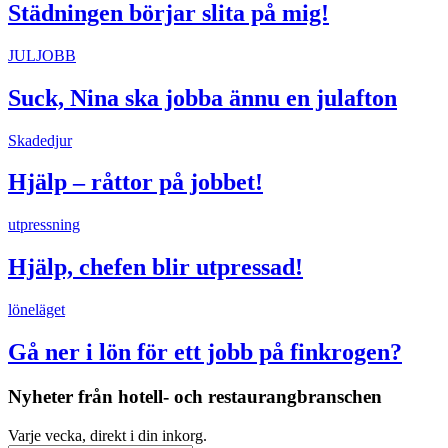
Städningen börjar slita på mig!
JULJOBB
Suck, Nina ska jobba ännu en julafton
Skadedjur
Hjälp – råttor på jobbet!
utpressning
Hjälp, chefen blir utpressad!
löneläget
Gå ner i lön för ett jobb på finkrogen?
Nyheter från hotell- och restaurangbranschen
Varje vecka, direkt i din inkorg.