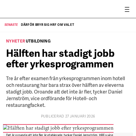
DÄRFÖR BRYR SIG HRF OM VALET
SENASTE
SE
NYHETER
UTBILDNING
Hälften har stadigt jobb
efter yrkesprogrammen
Tre år efter examen från yrkesprogrammen inom hotell
och restaurang har bara strax över hälften av eleverna
stadigt jobb. Oroande att det inte är fler, tycker Daniel
Jernström, vice ordförande för Hotell- och
restaurangfacket.
PUBLICERAD 27 JANUARI 2026
Det är oroande att inte fler är etablerade, tycker Daniel Jernström, HRF:s vice