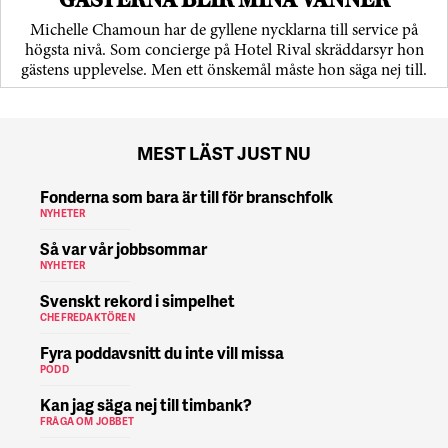
Michelle Chamoun har de gyllene nycklarna till service på
högsta nivå. Som concierge på Hotel Rival skräddarsyr hon
gästens upp­levelse. Men ett önskemål måste hon säga nej till.
MEST LÄST JUST NU
Fonderna som bara är till för branschfolk
NYHETER
Så var vår jobbsommar
NYHETER
Svenskt rekord i simpelhet
CHEFREDAKTÖREN
Fyra poddavsnitt du inte vill missa
PODD
Kan jag säga nej till timbank?
FRÅGA OM JOBBET