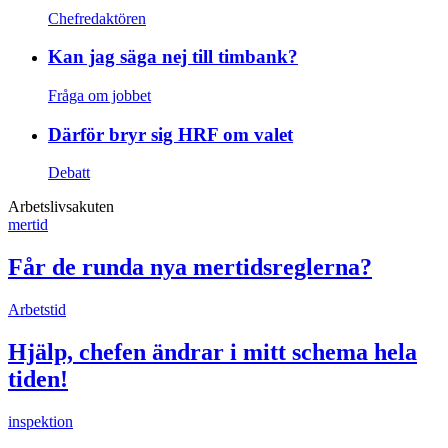
Chefredaktören
Kan jag säga nej till timbank?
Fråga om jobbet
Därför bryr sig HRF om valet
Debatt
Arbetslivsakuten
mertid
Får de runda nya mertidsreglerna?
Arbetstid
Hjälp, chefen ändrar i mitt schema hela
tiden!
inspektion