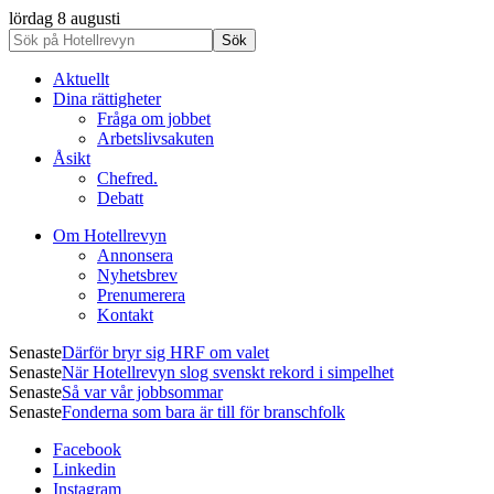
lördag 8 augusti
Aktuellt
Dina rättigheter
Fråga om jobbet
Arbetslivsakuten
Åsikt
Chefred.
Debatt
Om Hotellrevyn
Annonsera
Nyhetsbrev
Prenumerera
Kontakt
Senaste
Därför bryr sig HRF om valet
Senaste
När Hotellrevyn slog svenskt rekord i simpelhet
Senaste
Så var vår jobbsommar
Senaste
Fonderna som bara är till för branschfolk
Facebook
Linkedin
Instagram