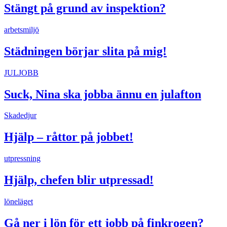
Stängt på grund av inspektion?
arbetsmiljö
Städningen börjar slita på mig!
JULJOBB
Suck, Nina ska jobba ännu en julafton
Skadedjur
Hjälp – råttor på jobbet!
utpressning
Hjälp, chefen blir utpressad!
löneläget
Gå ner i lön för ett jobb på finkrogen?