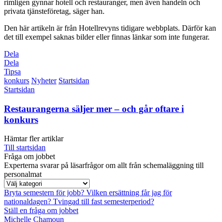
rimligen gynnar hotell och restauranger, men även handeln och
privata tjänsteföretag, säger han.
Den här artikeln är från Hotellrevyns tidigare webbplats. Därför kan
det till exempel saknas bilder eller finnas länkar som inte fungerar.
Dela
Dela
Tipsa
konkurs
Nyheter
Startsidan
Startsidan
Restaurangerna säljer mer – och går oftare i
konkurs
Hämtar fler artiklar
Till startsidan
Fråga om jobbet
Experterna svarar på läsarfrågor om allt från schemaläggning till
personalmat
Bryta semestern för jobb?
Vilken ersättning får jag för
nationaldagen?
Tvingad till fast semesterperiod?
Ställ en fråga om jobbet
Michelle Chamoun