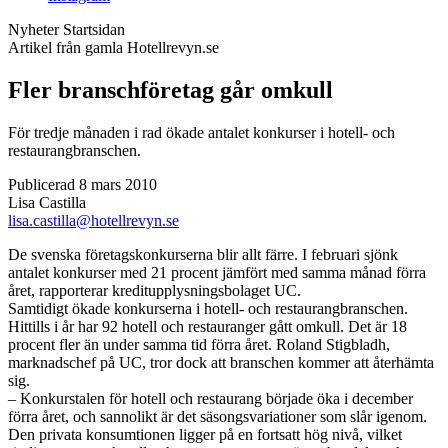
Nyheter
Startsidan
Artikel från gamla Hotellrevyn.se
Fler branschföretag går omkull
För tredje månaden i rad ökade antalet konkurser i hotell- och
restaurangbranschen.
Publicerad 8 mars 2010
Lisa Castilla
lisa.castilla@hotellrevyn.se
De svenska företagskonkurserna blir allt färre. I februari sjönk
antalet konkurser med 21 procent jämfört med samma månad förra
året, rapporterar kreditupplysningsbolaget UC.
Samtidigt ökade konkurserna i hotell- och restaurangbranschen.
Hittills i år har 92 hotell och restauranger gått omkull. Det är 18
procent fler än under samma tid förra året. Roland Stigbladh,
marknadschef på UC, tror dock att branschen kommer att återhämta
sig.
– Konkurstalen för hotell och restaurang började öka i december
förra året, och sannolikt är det säsongsvariationer som slår igenom.
Den privata konsumtionen ligger på en fortsatt hög nivå, vilket