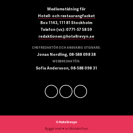
Medlemstidning för
Hotell- och restaurangfacket
Box 1143, 111 81 Stockholm
Telefon (vx): 0771-57 58 59
redaktionen@hotellrevyn.se
CHEFREDAKTÖR OCH ANSVARIG UTGIVARE:
Jonas Nordling, 08-588 098 38
WEBBREDAKTÖR:
Sofia Andersson, 08-588 098 31
©Hotellrevyn
Byggd med
♥
av
WonderFour