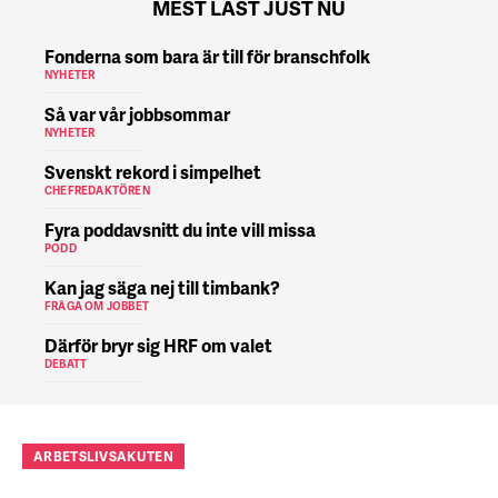
MEST LÄST JUST NU
Fonderna som bara är till för branschfolk
NYHETER
Så var vår jobbsommar
NYHETER
Svenskt rekord i simpelhet
CHEFREDAKTÖREN
Fyra poddavsnitt du inte vill missa
PODD
Kan jag säga nej till timbank?
FRÅGA OM JOBBET
Därför bryr sig HRF om valet
DEBATT
ARBETSLIVSAKUTEN