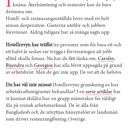
I
knäna. Återhämtning och semester kan de bara
drömma om.
Hotell- och restauranganställda lever med en helt
annan desperation. Gästerna uteblir och jobben
försvinner. Aldrig tidigare har så många sagts upp.
Hotellrevyn har träffat
tre personer som för bara ett och
ett halvt år sedan var trygga i förvissningen att jobb
alltid skulle finnas. Nu har de fått tänka om.
Carolin
,
Bijendra
och ­
Georgios
har alla blivit uppsagda på grund
av arbetsbrist. Men de ger inte upp. De vet att de behövs.
Du har väl inte missat
Hotellrevyns granskning av hur
arbetskraftsmigranter behandlas? I en
serie artiklar
har
vi kunnat skildra hur en grupp människor far väldigt
illa på svensk arbetsmarknad. De är alla från
Bangladesh och de utnyttjas hänsynslöst av landsmän
som driver restaurangföretag i Sverige.