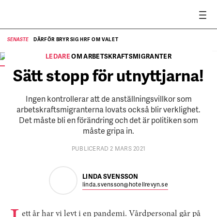
DÄRFÖR BRYR SIG HRF OM VALET
SENASTE
SE
LEDARE
OM ARBETSKRAFTSMIGRANTER
Hotellrevyns chefredaktör Linda Svensson.
FOTO:
Annika af Klercker
Sätt stopp för utnyttjarna!
Ingen kontrollerar att de anställningsvillkor som
arbetskraftsmigranterna lovats också blir verklighet.
Det måste bli en förändring och det är politiken som
måste gripa in.
PUBLICERAD 2 MARS 2021
LINDA SVENSSON
linda.svensson@hotellrevyn.se
ett år har vi levt i en pandemi. Vårdpersonal går på