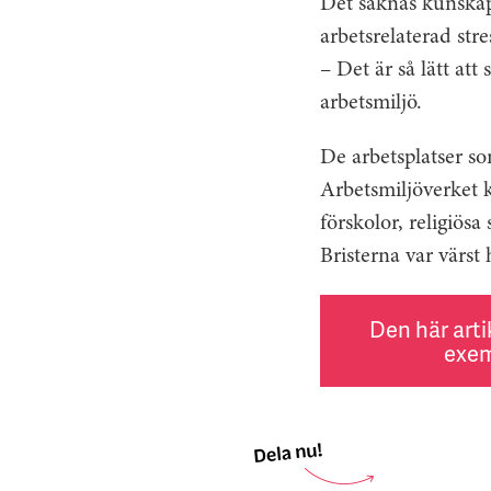
Det saknas kunskap
arbetsrelaterad stre
– Det är så lätt att
arbetsmiljö.
De arbetsplatser som
Arbetsmiljöverket 
förskolor, religiös
Bristerna var värst 
Den här arti
exem