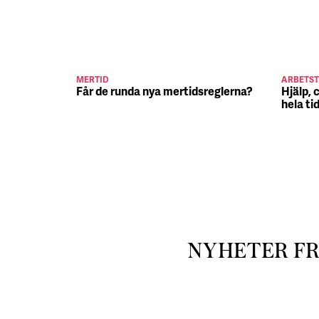
MERTID
ARBETST
Får de runda nya mertidsreglerna?
Hjälp, 
hela ti
NYHETER F