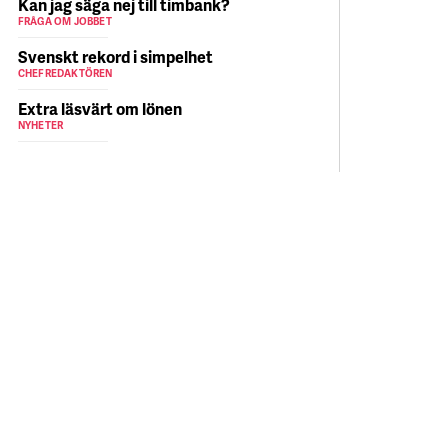
Kan jag säga nej till timbank?
FRÅGA OM JOBBET
Svenskt rekord i simpelhet
CHEFREDAKTÖREN
Extra läsvärt om lönen
NYHETER