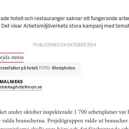
erade hotell och restauranger saknar ett fungerande arb
. Det visar Arbetsmiljöverkets stora kampanj med tema
PUBLICERAD 24 OKTOBER 2014
ressfaktor på hotell.
FOTO:
Mostphotos
TMALNIEKS
lnieks@hotellrevyn.se
et under oktober inspekterade 1 700 arbetsplatser var 
e valda branscherna. Projektgruppen valde ut bransche