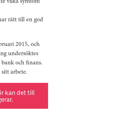
nte vilka symtom
ar rätt till en god
ebruari 2015, och
ang undersöktes
, bank och finans.
sitt arbete.
 kan det till
erar.