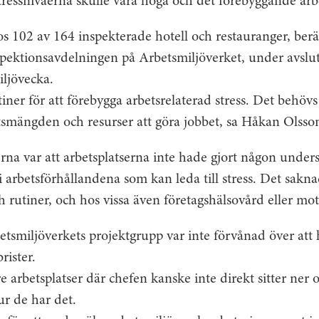
stressnivåerna skulle vara höga och det förebyggande arb
os 102 av 164 inspekterade hotell och restauranger, be
spektionsavdelningen på Arbetsmiljöverket, under avslu
iljövecka.
iner för att förebygga arbetsrelaterad stress. Det behövs 
tsmängden och resurser att göra jobbet, sa Håkan Olsso
erna var att arbetsplatserna inte hade gjort någon unde
arbetsförhållandena som kan leda till stress. Det sakna
 rutiner, och hos vissa även företagshälsovård eller mo
betsmiljöverkets projektgrupp var inte förvånad över att 
rister.
e arbetsplatser där chefen kanske inte direkt sitter ner
ur de har det.