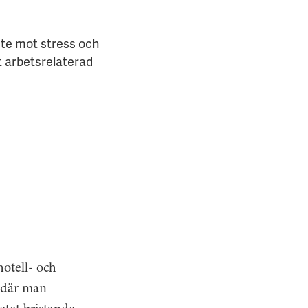
ete mot stress och
t arbetsrelaterad
hotell- och
r där man