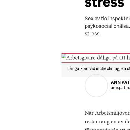
stress
Sex av tio inspekt
psykosocial ohälsa
stress.
Långa köer vid incheckning, en st
ANN PA
ann.patma
När Arbetsmiljöverk
restaurang en av d