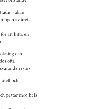
etet bristande.
rättade Håkan
tningen av årets
för att hitta en
n.
rsökning och
des ofta
tsvarande resurs.
hotell och
 och pratar med hela