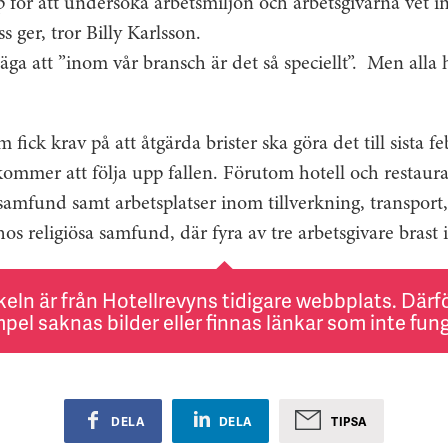
 för att undersöka arbetsmiljön och arbetsgivarna vet i
ss ger, tror Billy Karlsson.
 säga att ”inom vår bransch är det så speciellt”.
Men alla h
 fick krav på att åtgärda brister ska göra det till sista f
kommer att följa upp fallen. Förutom hotell och restaur
a samfund samt arbetsplatser inom tillverkning, transport
hos religiösa samfund, där fyra av tre arbetsgivare brast i 
keln är från Hotellrevyns tidigare webbplats. Därför
pel saknas bilder eller finnas länkar som inte fung
DELA
DELA
TIPSA