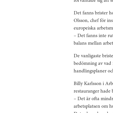
förväntade sig att 
Det fanns brister h
Olsson, chef för in
europeiska arbetsm
– Det fanns inte rut
balans mellan arbe
De vanligaste brist
bedömning av vad i 
handlingsplaner och
Billy Karlsson i Ar
restauranger hade b
– Det är ofta mindr
arbetsplatsen om h