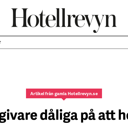
T
Artikel från gamla Hotellrevyn.se
ivare dåliga på att 