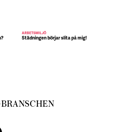
ARBETSMILJÖ
JULJOBB
n?
Städningen börjar slita på mig!
Suck, Nina 
julafton
GBRANSCHEN