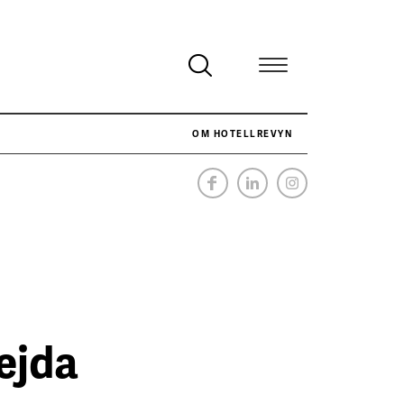
OM HOTELLREVYN
NÄR HOTELLREVYN SLOG SVENSKT REKORD I SIMPELHET
SENASTE
hejda