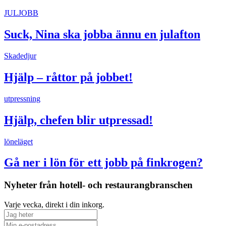
JULJOBB
Suck, Nina ska jobba ännu en julafton
Skadedjur
Hjälp – råttor på jobbet!
utpressning
Hjälp, chefen blir utpressad!
löneläget
Gå ner i lön för ett jobb på finkrogen?
Nyheter från hotell- och restaurangbranschen
Varje vecka, direkt i din inkorg.