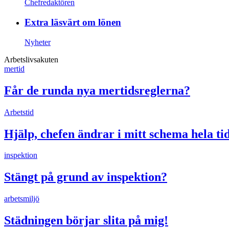
Chefredaktören
Extra läsvärt om lönen
Nyheter
Arbetslivsakuten
mertid
Får de runda nya mertidsreglerna?
Arbetstid
Hjälp, chefen ändrar i mitt schema hela ti
inspektion
Stängt på grund av inspektion?
arbetsmiljö
Städningen börjar slita på mig!