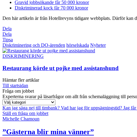
Gravid jobbsökande får 50 000 kronor
Diskriminerad kock får 70 000 kronor
Den här artikeln är från Hotellrevyns tidigare webbplats. Därför kan de
Dela
Dela
Tipsa
Diskriminering och DO-ärenden
hörselskada
Nyheter
DISKRIMINERING
Restaurang körde ut pojke med assistanshund
Hämtar fler artiklar
Till startsidan
Fråga om jobbet
Experterna svarar på läsarfrågor om allt från schemaläggning till pers
Kan jag säga nej till timbank?
Vad har jag för uppsägningstid?
Jag får
Ställ en fråga om jobbet
Michelle Chamoun
”Gästerna blir mina vänner”