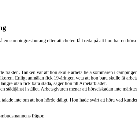
ng
på en campingrestaurang efter att chefen fått reda på att hon har en hö
le-trakten. Tanken var att hon skulle arbeta hela sommaren i campingens
lkoren. Enligt anmälan fick 19-åringen veta att hon bara skulle få arbet
 längre utan fick bara städa, säger hon till Arbetarbladet.
tädtjänst i stället. Arbetsgivaren menar att hörselskadan inte märktes vi
 talade inte om att hon hörde dåligt. Hon hade svårt att höra vad kunde
gsombudsmannens frågor.