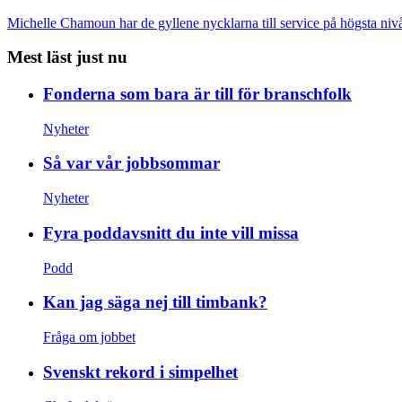
Michelle Chamoun har de gyllene nycklarna till service på högsta nivå
Mest läst just nu
Fonderna som bara är till för branschfolk
Nyheter
Så var vår jobbsommar
Nyheter
Fyra poddavsnitt du inte vill missa
Podd
Kan jag säga nej till timbank?
Fråga om jobbet
Svenskt rekord i simpelhet