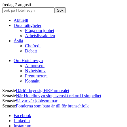
fredag 7 augusti
Aktuellt
Dina rättigheter
Fråga om jobbet
Arbetslivsakuten
Åsikt
Chefred.
Debatt
Om Hotellrevyn
Annonsera
Nyhetsbrev
Prenumerera
Kontakt
Senaste
Därför bryr sig HRF om valet
Senaste
När Hotellrevyn slog svenskt rekord i simpelhet
Senaste
Så var vår jobbsommar
Senaste
Fonderna som bara är till för branschfolk
Facebook
Linkedin
Instagram