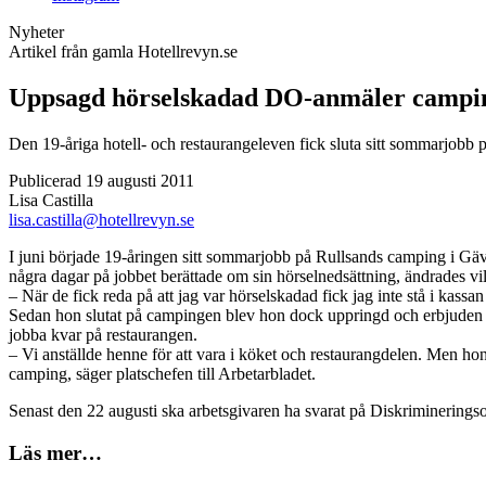
Nyheter
Artikel från gamla Hotellrevyn.se
Uppsagd hörselskadad DO-anmäler campi
Den 19-åriga hotell- och restaurangeleven fick sluta sitt sommarjobb 
Publicerad 19 augusti 2011
Lisa Castilla
lisa.castilla@hotellrevyn.se
I juni började 19-åringen sitt sommarjobb på Rullsands camping i Gäv
några dagar på jobbet berättade om sin hörselnedsättning, ändrades vil
– När de fick reda på att jag var hörselskadad fick jag inte stå i kassan
Sedan hon slutat på campingen blev hon dock uppringd och erbjuden en s
jobba kvar på restaurangen.
– Vi anställde henne för att vara i köket och restaurangdelen. Men hon
camping, säger platschefen till Arbetarbladet.
Senast den 22 augusti ska arbetsgivaren ha svarat på Diskriminerin
Läs mer…