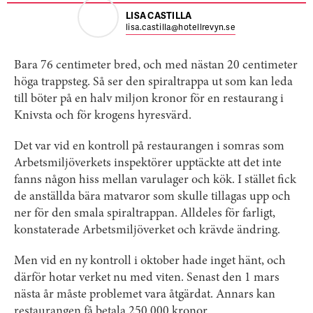
LISA CASTILLA
lisa.castilla@hotellrevyn.se
Bara 76 centimeter bred, och med nästan 20 centimeter
höga trappsteg. Så ser den spiraltrappa ut som kan leda
till böter på en halv miljon kronor för en restaurang i
Knivsta och för krogens hyresvärd.
Det var vid en kontroll på restaurangen i somras som
Arbetsmiljöverkets inspektörer upptäckte att det inte
fanns någon hiss mellan varulager och kök. I stället fick
de anställda bära matvaror som skulle tillagas upp och
ner för den smala spiraltrappan. Alldeles för farligt,
konstaterade Arbetsmiljöverket och krävde ändring.
Men vid en ny kontroll i oktober hade inget hänt, och
därför hotar verket nu med viten. Senast den 1 mars
nästa år måste problemet vara åtgärdat. Annars kan
restaurangen få betala 250 000 kronor.