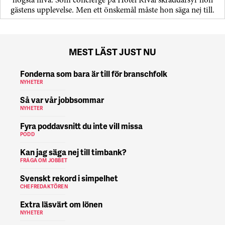
högsta nivå. Som concierge på Hotel Rival skräddarsyr hon
gästens upp­levelse. Men ett önskemål måste hon säga nej till.
MEST LÄST JUST NU
Fonderna som bara är till för branschfolk
NYHETER
Så var vår jobbsommar
NYHETER
Fyra poddavsnitt du inte vill missa
PODD
Kan jag säga nej till timbank?
FRÅGA OM JOBBET
Svenskt rekord i simpelhet
CHEFREDAKTÖREN
Extra läsvärt om lönen
NYHETER