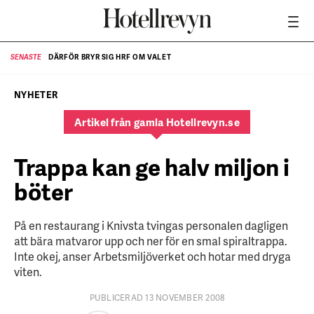
DÄRFÖR BRYR SIG HRF OM VALET
SENASTE
SE
NYHETER
Artikel från gamla Hotellrevyn.se
Trappa kan ge halv miljon i
böter
På en restaurang i Knivsta tvingas personalen dagligen
att bära matvaror upp och ner för en smal spiraltrappa.
Inte okej, anser Arbetsmiljöverket och hotar med dryga
viten.
PUBLICERAD 13 NOVEMBER 2008