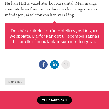
Nu kan HRF:s växel åter koppla samtal. Men många
som inte kom fram under förra veckan ringer under
måndagen, så telefonkön kan vara lång.
Den här artikeln är från Hotellrevyns tidigare
webbplats. Därför kan det till exempel saknas
bilder eller finnas länkar som inte fungerar.
NYHETER
TILL STARTSIDAN