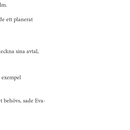
lm.
 ett planerat
eckna sina avtal,
ll exempel
et behövs, sade Eva-