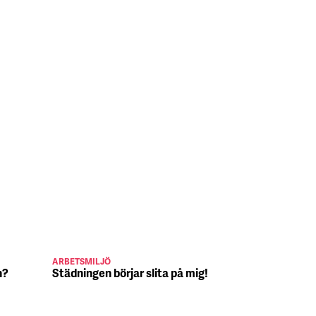
ARBETSMILJÖ
JULJOBB
n?
Städningen börjar slita på mig!
Suck, Nina 
julafton