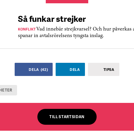
Så funkar strejker
KONFLIKT
Vad innebär strejkvarsel? Och hur påverkas a
spanar in avtalsrörelsens tyngsta inslag.
DELA
(
42
)
DELA
TIPSA
HETER
TILL STARTSIDAN