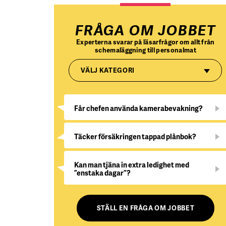
FRÅGA OM JOBBET
Experterna svarar på läsarfrågor om allt från
schemaläggning till personalmat
VÄLJ KATEGORI
Får chefen använda kamerabevakning?
Täcker försäkringen tappad plånbok?
Kan man tjäna in extra ledighet med
”enstaka dagar”?
STÄLL EN FRÅGA OM JOBBET