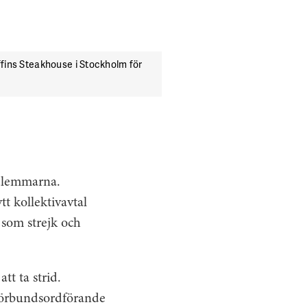
ins Steakhouse i Stockholm för
medlemmarna.
t kollektivavtal
 som strejk och
t ta strid.
e förbundsordförande