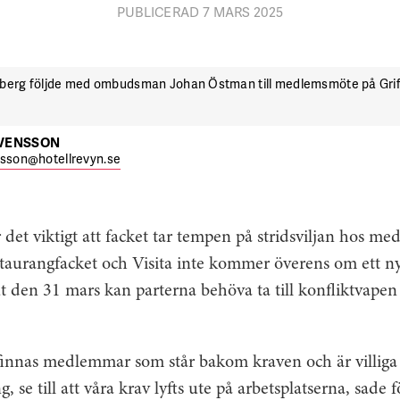
PUBLICERAD 7 MARS 2025
berg följde med ombudsman Johan Östman till medlemsmöte på Griff
SVENSSON
nsson@hotellrevyn.se
är det viktigt att facket tar tempen på stridsviljan hos 
taurangfacket och Visita inte kommer överens om ett nyt
t den 31 mars kan parterna behöva ta till konfliktvapen
innas medlemmar som står bakom kraven och är villiga at
g, se till att våra krav lyfts ute på arbetsplatserna, sad