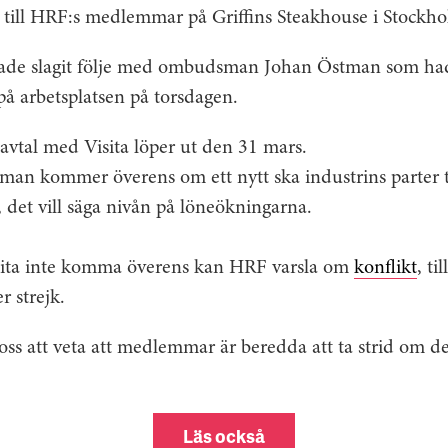
till HRF:s medlemmar på Griffins Steakhouse i Stockho
de slagit följe med ombudsman Johan Östman som hade
på arbetsplatsen på torsdagen.
avtal med Visita löper ut den 31 mars.
man kommer överens om ett nytt ska industrins parter t
, det vill säga nivån på löneökningarna.
sita inte komma överens kan HRF varsla om
konflikt
, ti
r strejk.
r oss att veta att medlemmar är beredda att ta strid om d
Läs också