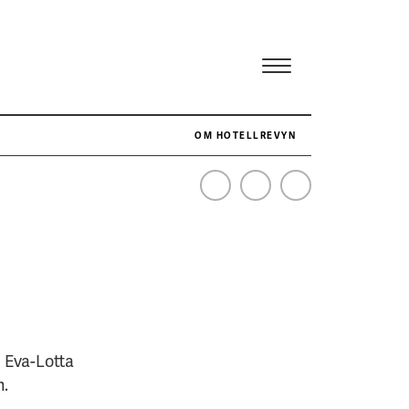
OM HOTELLREVYN
NÄR HOTELLREVYN SLOG SVENSKT REKORD I SIMPELHET
SENASTE
e Eva-Lotta
n.