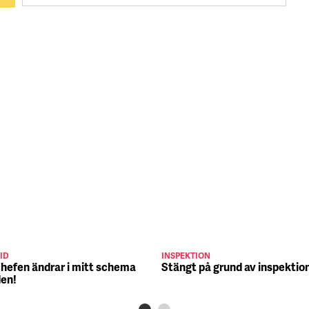
ID
INSPEKTION
chefen ändrar i mitt schema
Stängt på grund av inspektio
den!