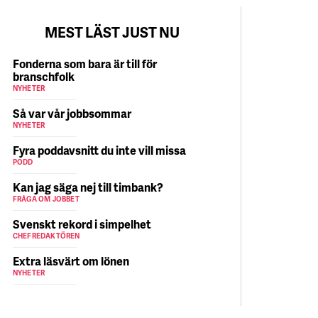
MEST LÄST JUST NU
Fonderna som bara är till för
branschfolk
NYHETER
Så var vår jobbsommar
NYHETER
Fyra poddavsnitt du inte vill missa
PODD
Kan jag säga nej till timbank?
FRÅGA OM JOBBET
Svenskt rekord i simpelhet
CHEFREDAKTÖREN
Extra läsvärt om lönen
NYHETER