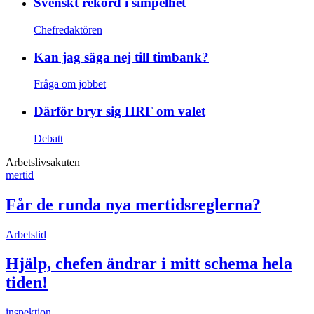
Svenskt rekord i simpelhet
Chefredaktören
Kan jag säga nej till timbank?
Fråga om jobbet
Därför bryr sig HRF om valet
Debatt
Arbetslivsakuten
mertid
Får de runda nya mertidsreglerna?
Arbetstid
Hjälp, chefen ändrar i mitt schema hela
tiden!
inspektion