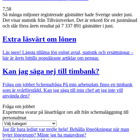
7,58
Så många miljoner registrerade gästnätter hade Sverige under juni.
Det visar statistik från Tillväxtverket. Det är rekord för en junimånad
och slår förra årets resultat på 7 337 891 gästnätter i juni.
Extra läsvärt om lönen
Läs igen!
Lägsta tillåtna lön enligt avtal, statistik och ersättningar –
här är årets hittills populäraste artiklar om pengar.
Kan jag säga nej till timbank?
Fråga om jobbet
Schemafråga
På min arbetsplats finns en timbank
som är svårförstådd. Kan jag säga till min chef att jag inte vill
använda den?
Fråga om jobbet
Experterna svarar på läsarfrågor om allt från schemaläggning till
personalmat
Jag får bara ledigt var tredje helg!
Behålla löneökningar när man
byter lönegrupp?
Måste jag ha matavdrag?