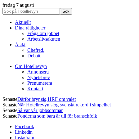
fredag 7 augusti
Aktuellt
Dina rättigheter
Fråga om jobbet
Arbetslivsakuten
Åsikt
Chefred.
Debatt
Om Hotellrevyn
Annonsera
Nyhetsbrev
Prenumerera
Kontakt
Senaste
Därför bryr sig HRF om valet
Senaste
När Hotellrevyn slog svenskt rekord i simpelhet
Senaste
Så var vår jobbsommar
Senaste
Fonderna som bara är till för branschfolk
Facebook
Linkedin
Instagram