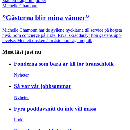
Ställ en fråga om jobbet
Michelle Chamoun
”Gästerna blir mina vänner”
Michelle Chamoun har de gyllene nycklarna till service på högsta
nivå. Som concierge på Hotel Rival skräddarsyr hon gästens upp­
levelse. Men ett önskemål måste hon säga nej till.
Mest läst just nu
Fonderna som bara är till för branschfolk
Nyheter
Så var vår jobbsommar
Nyheter
Fyra poddavsnitt du inte vill missa
Podd