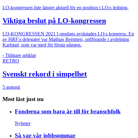
LO-kongressen
Inte längre aktuell för en position i LO:s ledning.
Viktiga beslut på LO-kongressen
LO-KONGRESSEN 2021
I onsdags avslutades LO:s kongress. En
av HRF:s delegater var Mathias Berntsen, ordförande i avdelning
Karlstad, som var med för första gången.
‹ Tidigare artiklar
RETRO
Svenskt rekord i simpelhet
5 augusti
Mest läst just nu
Fonderna som bara är till för branschfolk
Nyheter
Så var vår jobbsommar