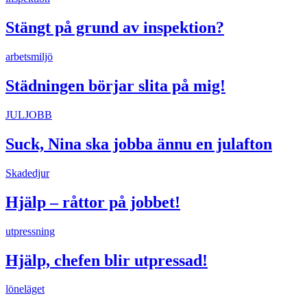
Stängt på grund av inspektion?
arbetsmiljö
Städningen börjar slita på mig!
JULJOBB
Suck, Nina ska jobba ännu en julafton
Skadedjur
Hjälp – råttor på jobbet!
utpressning
Hjälp, chefen blir utpressad!
löneläget