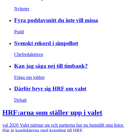
Nyheter
Fyra poddavsnitt du inte vill missa
Podd
Svenskt rekord i simpelhet
Chefredaktören
Kan jag säga nej till timbank?
Fråga om jobbet
Därför bryr sig HRF om valet
Debatt
HRF:arna som ställer upp i valet
val 2026
Valet närmar sig och partierna har nu fastställt sina listor.
Här är kandidaterna med koppling till HRF.