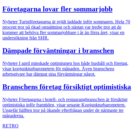
Företagarna lovar fler sommarjobb
Nyheter
Turistföretagarna är rejält laddade inför sommaren. Hela 70
procent tror på ökad omsättning och nästan var tredje tror att de
kommer att behöva fler sommarjobbare i år än förra året, visar en
undersökning från SHR.
Dämpade förväntningar i branschen
Nyheter
I april minskade optimismen hos både hushåll och företag,
visar konjunkturbarometern för månaden. Även branschens
arbetsgivare har dämpat sina förväntningar något.
Branschens företag försiktigt optimistiska
Nyheter
Företagarna i hotell- och restaurangbranschen är försiktigt
optimistiska inför framtiden, visar senaste Konjunkturbarometern.
Ungefär hälften tror på ökande efterfrågan under de närmaste tre
månaderna.
RETRO