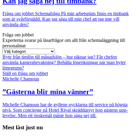
Kan jag säga nej till timbank?
Fråga om jobbet
Schemafråga
På min arbetsplats finns en timbank
som är svårförstådd. Kan jag säga till min chef att jag inte vill
använda den?
Fråga om jobbet
Experterna svarar på läsarfrågor om allt från schemaläggning till
personalmat
Byte från timlön till månadslön – hur räknar jag?
Får chefen
använda kamerabevakning?
Behålla löneökningar när man byter
lönegrupp?
Ställ en fråga om jobbet
Michelle Chamoun
”Gästerna blir mina vänner”
Michelle Chamoun har de gyllene nycklarna till service på högsta
nivå. Som concierge på Hotel Rival skräddarsyr hon gästens upp­
levelse. Men ett önskemål måste hon säga nej till.
Mest läst just nu