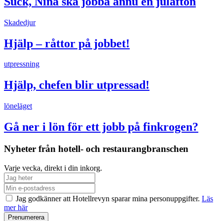
Suck, Nina ska jobba ännu en julafton
Skadedjur
Hjälp – råttor på jobbet!
utpressning
Hjälp, chefen blir utpressad!
löneläget
Gå ner i lön för ett jobb på finkrogen?
Nyheter från hotell- och restaurangbranschen
Varje vecka, direkt i din inkorg.
Jag godkänner att Hotellrevyn sparar mina personuppgifter.
Läs
mer här