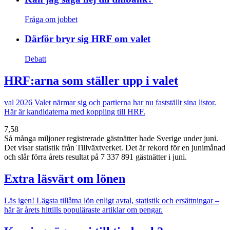
Fråga om jobbet
Därför bryr sig HRF om valet
Debatt
HRF:arna som ställer upp i valet
val 2026
Valet närmar sig och partierna har nu fastställt sina listor.
Här är kandidaterna med koppling till HRF.
7,58
Så många miljoner registrerade gästnätter hade Sverige under juni.
Det visar statistik från Tillväxtverket. Det är rekord för en junimånad
och slår förra årets resultat på 7 337 891 gästnätter i juni.
Extra läsvärt om lönen
Läs igen!
Lägsta tillåtna lön enligt avtal, statistik och ersättningar –
här är årets hittills populäraste artiklar om pengar.