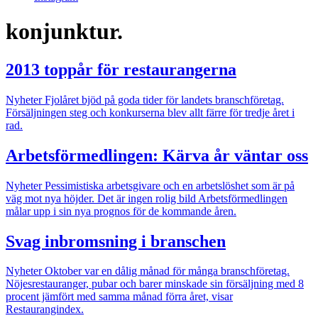
konjunktur.
2013 toppår för restaurangerna
Nyheter
Fjolåret bjöd på goda tider för landets branschföretag.
Försäljningen steg och konkurserna blev allt färre för tredje året i
rad.
Arbetsförmedlingen: Kärva år väntar oss
Nyheter
Pessimistiska arbetsgivare och en arbetslöshet som är på
väg mot nya höjder. Det är ingen rolig bild Arbetsförmedlingen
målar upp i sin nya prognos för de kommande åren.
Svag inbromsning i branschen
Nyheter
Oktober var en dålig månad för många branschföretag.
Nöjesrestauranger, pubar och barer minskade sin försäljning med 8
procent jämfört med samma månad förra året, visar
Restaurangindex.