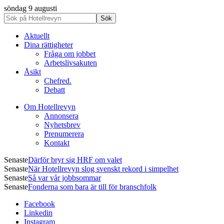
söndag 9 augusti
Aktuellt
Dina rättigheter
Fråga om jobbet
Arbetslivsakuten
Åsikt
Chefred.
Debatt
Om Hotellrevyn
Annonsera
Nyhetsbrev
Prenumerera
Kontakt
Senaste
Därför bryr sig HRF om valet
Senaste
När Hotellrevyn slog svenskt rekord i simpelhet
Senaste
Så var vår jobbsommar
Senaste
Fonderna som bara är till för branschfolk
Facebook
Linkedin
Instagram