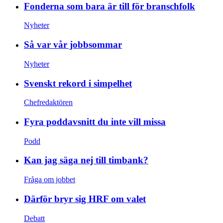
Fonderna som bara är till för branschfolk
Nyheter
Så var vår jobbsommar
Nyheter
Svenskt rekord i simpelhet
Chefredaktören
Fyra poddavsnitt du inte vill missa
Podd
Kan jag säga nej till timbank?
Fråga om jobbet
Därför bryr sig HRF om valet
Debatt