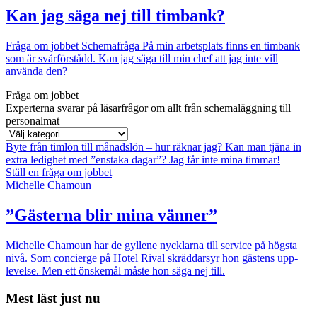
Kan jag säga nej till timbank?
Fråga om jobbet
Schemafråga
På min arbetsplats finns en timbank
som är svårförstådd. Kan jag säga till min chef att jag inte vill
använda den?
Fråga om jobbet
Experterna svarar på läsarfrågor om allt från schemaläggning till
personalmat
Byte från timlön till månadslön – hur räknar jag?
Kan man tjäna in
extra ledighet med ”enstaka dagar”?
Jag får inte mina timmar!
Ställ en fråga om jobbet
Michelle Chamoun
”Gästerna blir mina vänner”
Michelle Chamoun har de gyllene nycklarna till service på högsta
nivå. Som concierge på Hotel Rival skräddarsyr hon gästens upp­
levelse. Men ett önskemål måste hon säga nej till.
Mest läst just nu