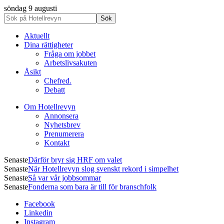
söndag 9 augusti
Aktuellt
Dina rättigheter
Fråga om jobbet
Arbetslivsakuten
Åsikt
Chefred.
Debatt
Om Hotellrevyn
Annonsera
Nyhetsbrev
Prenumerera
Kontakt
Senaste
Därför bryr sig HRF om valet
Senaste
När Hotellrevyn slog svenskt rekord i simpelhet
Senaste
Så var vår jobbsommar
Senaste
Fonderna som bara är till för branschfolk
Facebook
Linkedin
Instagram