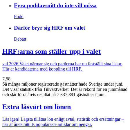
Fyra poddavsnitt du inte vill missa
Podd
Därför bryr sig HRF om valet
Debatt
HRF:arna som ställer upp i valet
val 2026
Valet närmar sig och partierna har nu fastställt sina listor.
Här är kandidaterna med koppling till HRF.
7,58
Så många miljoner registrerade gästnätter hade Sverige under juni.
Det visar statistik från Tillväxtverket. Det är rekord för en junimånad
och slår förra årets resultat på 7 337 891 gästnätter i juni.
Extra läsvärt om lönen
Läs igen!
Lägsta tillåtna lön enligt avtal, statistik och ersättningar –
här är årets hittills populäraste artiklar om pengar.