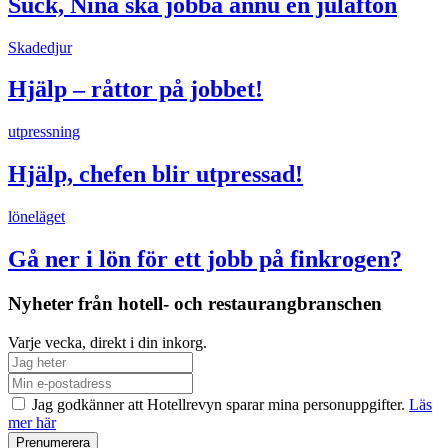
Suck, Nina ska jobba ännu en julafton
Skadedjur
Hjälp – råttor på jobbet!
utpressning
Hjälp, chefen blir utpressad!
löneläget
Gå ner i lön för ett jobb på finkrogen?
Nyheter från hotell- och restaurangbranschen
Varje vecka, direkt i din inkorg.
Jag godkänner att Hotellrevyn sparar mina personuppgifter.
Läs
mer här