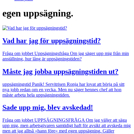
egen uppsägning.
Vad har jag för uppsägningstid?
Fråga om jobbet
Uppsägningsfråga
Om jag säger upp mig från min
anställning, hur lång är uppsägningstiden?
Måste jag jobba uppsägningstiden ut?
uppsägningstid
Panik! Servitrisen Ronja har lovat att börja på sitt
nya jobb redan om en vecka. Men nu säger hennes chef att hon
måste arbeta hela uppsägningstiden.
Sade upp mig, blev avskedad!
Fråga om jobbet
UPPSÄGNINGSFRÅGA
Om jag väljer att säga
upp mig, men arbetsgivaren samtidigt haft för avsikt att avskeda mig
men att jag alltså »hann före« med egen uppsägning. Gäller