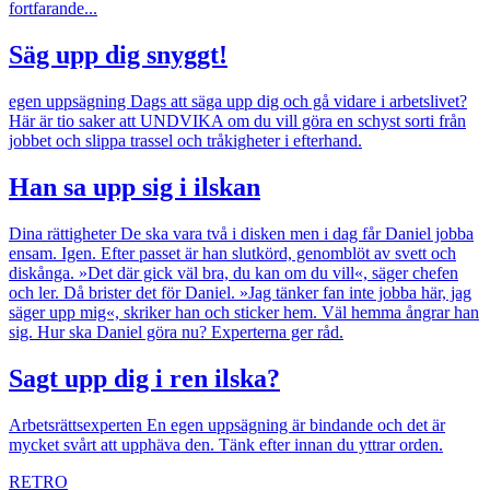
fortfarande...
Säg upp dig snyggt!
egen uppsägning
Dags att säga upp dig och gå vidare i arbetslivet?
Här är tio saker att UNDVIKA om du vill göra en schyst sorti från
jobbet och slippa trassel och tråkigheter i efterhand.
Han sa upp sig i ilskan
Dina rättigheter
De ska vara två i disken men i dag får Daniel jobba
ensam. Igen. Efter passet är han slutkörd, genomblöt av svett och
diskånga. »Det där gick väl bra, du kan om du vill«, säger chefen
och ler. Då brister det för Daniel. »Jag tänker fan inte jobba här, jag
säger upp mig«, skriker han och sticker hem. Väl hemma ångrar han
sig. Hur ska Daniel göra nu? Experterna ger råd.
Sagt upp dig i ren ilska?
Arbetsrättsexperten
En egen uppsägning är bindande och det är
mycket svårt att upphäva den. Tänk efter innan du yttrar orden.
RETRO