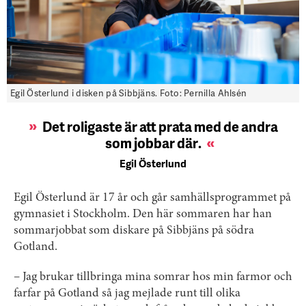
Egil Österlund i disken på Sibbjäns. Foto: Pernilla Ahlsén
Det roligaste är att prata med de andra
som jobbar där
.
Egil Österlund
Egil Österlund är 17 år och går samhällsprogrammet på
gymnasiet i Stockholm. Den här sommaren har han
sommarjobbat som diskare på Sibbjäns på södra
Gotland.
– Jag brukar tillbringa mina somrar hos min farmor och
farfar på Gotland så jag mejlade runt till olika