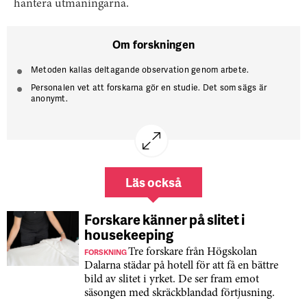
hantera utmaningarna.
Om forskningen
Metoden kallas deltagande observation genom arbete.
Personalen vet att forskarna gör en studie. Det som sägs är
anonymt.
Studien
Den sällan sedda hotellstädarskan
pågår under fyra år.
HRF och Visita ingår i en referensgrupp. De har hjälpt forskarna
med kontakter.
När forskarna har analyserat sitt material ska de peka på saker
som behöver förändras.
Läs också
Forskare känner på slitet i
housekeeping
FORSKNING
Tre forskare från Högskolan
Dalarna städar på hotell för att få en bättre
bild av slitet i yrket. De ser fram emot
säsongen med skräckblandad förtjusning.