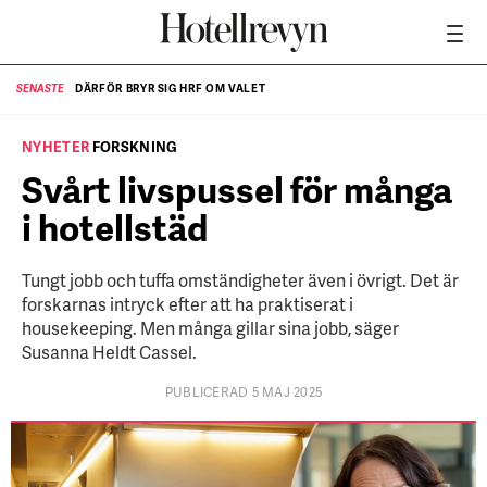
DÄRFÖR BRYR SIG HRF OM VALET
SENASTE
SE
NÄR HOTELLREVYN SLOG SVENSKT REKORD I SIMPELHET
SENASTE
NYHETER
FORSKNING
Svårt livspussel för många
i hotellstäd
Tungt jobb och tuffa omständigheter även i övrigt. Det är
forskarnas intryck efter att ha praktiserat i
housekeeping. Men många gillar sina jobb, säger
Susanna Heldt Cassel.
PUBLICERAD 5 MAJ 2025