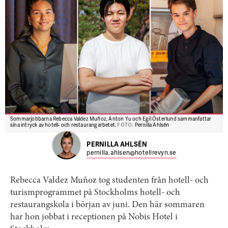
Sommarjobbarna Rebecca Valdez Muñoz, Anton Yu och Egil Österlund sammanfattar
sina intryck av hotell- och restaurangarbetet.
FOTO:
Pernilla Ahlsén
PERNILLA AHLSÉN
pernilla.ahlsen@hotellrevyn.se
Rebecca Valdez Muñoz tog studenten från hotell- och
turismprogrammet på Stockholms hotell- och
restaurangskola i början av juni. Den här sommaren
har hon jobbat i receptionen på Nobis Hotel i