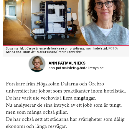
Susanna Heldt Cassel är en av de forskare som praktiserat inom hotellstäd.
FOTO:
Anna-Lena Lundqvist, Maria Elisson/Örebro universitet
ANN PATMALNIEKS
ann.patmalnieks@hotellrevyn.se
Forskare från Högskolan Dalarna och Örebro
universitet har jobbat som praktikanter inom hotellstäd.
De har varit ute veckovis i
flera omgångar
.
Nu analyserar de sina intryck av ett jobb som är tungt,
men som många också gillar.
De har också sett att städarna har svårigheter som dålig
ekonomi och långa resvägar.