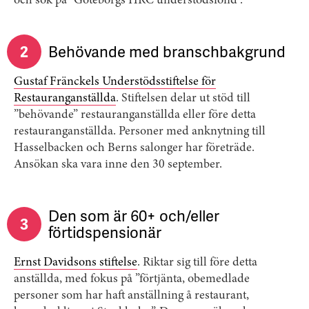
och sök på ”Göteborgs HRC understödsfond”.
2
Behövande med branschbakgrund
Gustaf Fränckels Understödsstiftelse för
Restauranganställda
. Stiftelsen delar ut stöd till
”behövande” restauranganställda eller före detta
restauranganställda. Personer med anknytning till
Hasselbacken och Berns salonger har företräde.
Ansökan ska vara inne den 30 september.
Den som är 60+ och/eller
3
förtidspensionär
Ernst Davidsons stiftelse
. Riktar sig till före detta
anställda, med fokus på ”förtjänta, obemedlade
personer som har haft anställning å restaurant,