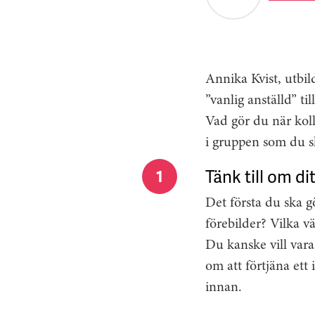
Annika Kvist, utbil
”vanlig anställd” til
Vad gör du när koll
i gruppen som du s
Tänk till om di
1
Det första du ska g
förebilder? Vilka vä
Du kanske vill vara
om att förtjäna ett
innan.