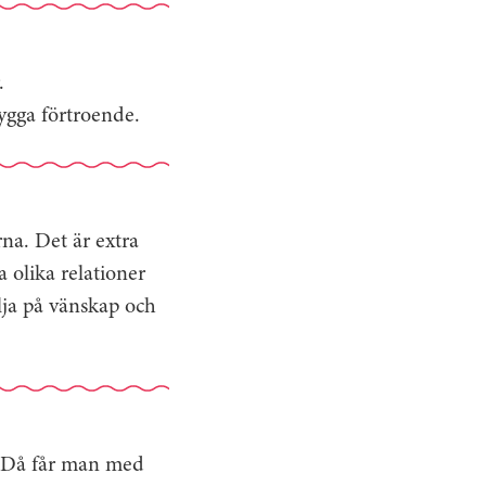
.
bygga förtroende.
rna. Det är extra
olika relationer
lja på vänskap och
p. Då får man med