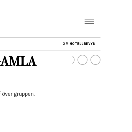
OM HOTELLREVYN
GAMLA
NÄR HOTELLREVYN SLOG SVENSKT REKORD I SIMPELHET
SENASTE
ef över gruppen.