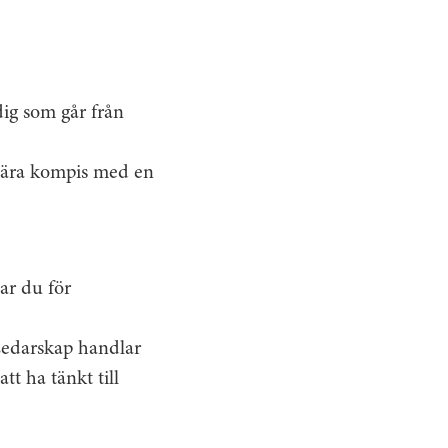
dig som går från
 nära kompis med en
har du för
 Ledarskap handlar
t ha tänkt till