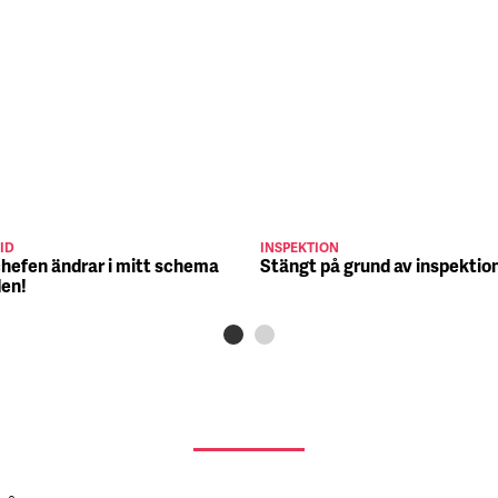
ID
INSPEKTION
chefen ändrar i mitt schema
Stängt på grund av inspektio
den!