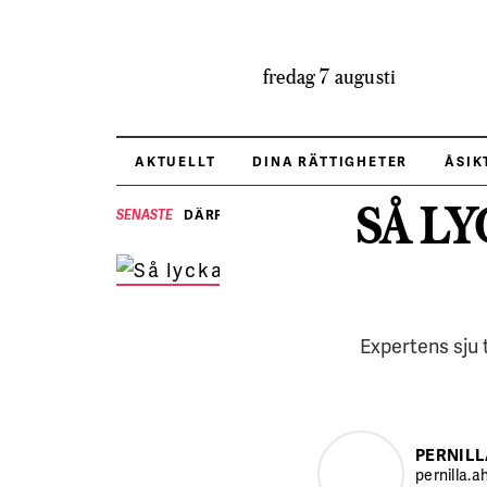
fredag 7 augusti
AKTUELLT
DINA RÄTTIGHETER
ÅSIK
SÅ L
DÄRFÖR BRYR SIG HRF OM VALET
SENASTE
An
FO
Expertens sju t
PERNILL
pernilla.