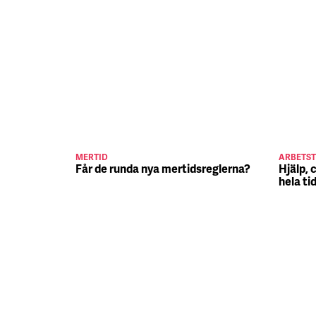
MERTID
ARBETST
Får de runda nya mertidsreglerna?
Hjälp, 
hela ti