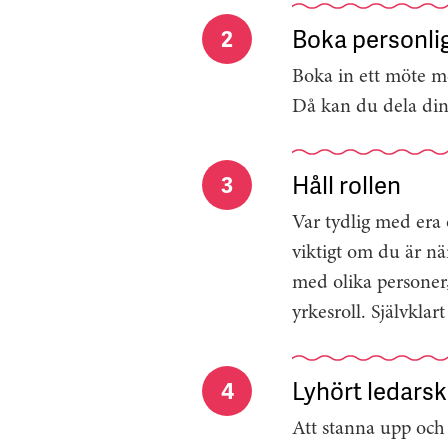
Boka personli
2
Boka in ett möte me
Då kan du dela din 
Håll rollen
3
Var tydlig med era 
viktigt om du är n
med olika personer
yrkesroll. Självklar
Lyhört ledars
4
Att stanna upp och 