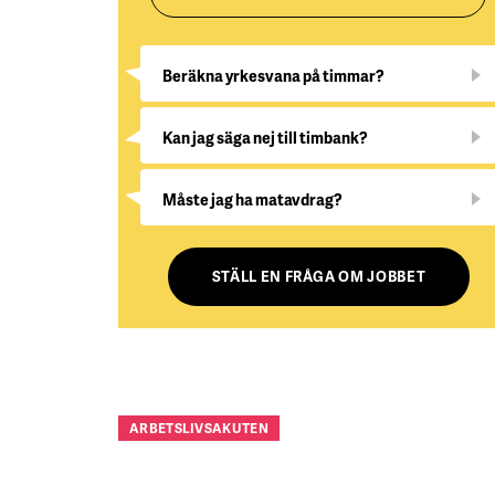
Beräkna yrkesvana på timmar?
Kan jag säga nej till timbank?
Måste jag ha matavdrag?
STÄLL EN FRÅGA OM JOBBET
ARBETSLIVSAKUTEN