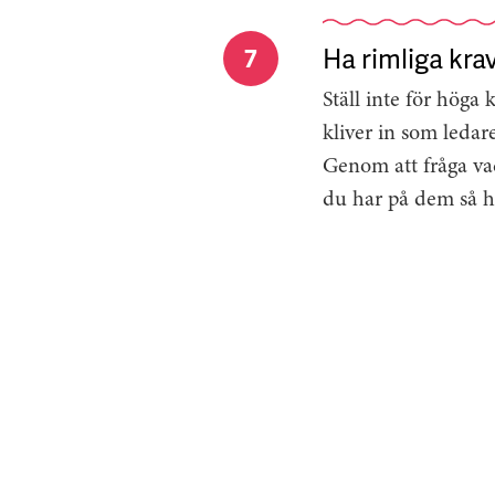
Ha rimliga kra
7
Ställ inte för höga 
kliver in som leda
Genom att fråga vad
du har på dem så ha