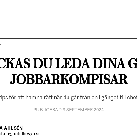
FOKUS
LEDARSKAP
T
YCKAS DU LEDA DINA 
JOBBARKOMPISAR
nika Kvist.
TO:
Sara Rossi
ips för att hamna rätt när du går från en i gänget till ch
PUBLICERAD 3 SEPTEMBER 2024
A AHLSÉN
ahlsen@hotellrevyn.se