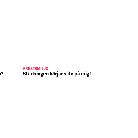
ARBETSMILJÖ
JULJOBB
n?
Städningen börjar slita på mig!
Suck, Nina 
julafton