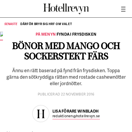
DÄRFÖR BRYR SIG HRF OM VALET
SENASTE
SE
PÅ MENYN
FYNDA I FRYSDISKEN
Stekta gröna bönor med mango och sockerstekt färs.
FOTO:
Linus Meyer
BÖNOR MED MANGO OCH
SOCKERSTEKT FÄRS
Ännu en rätt baserad på fynd från frysdisken. Toppa
gärna den sötkryddiga rätten med rostade cashewnötter
eller jordnötter.
PUBLICERAD 22 NOVEMBER 2016
LISA FÖRARE WINBLADH
redaktionen@hotellrevyn.se