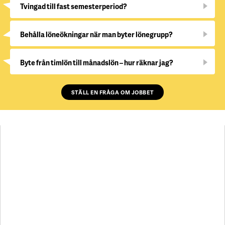
Tvingad till fast semesterperiod?
Behålla löneökningar när man byter lönegrupp?
Byte från timlön till månadslön – hur räknar jag?
STÄLL EN FRÅGA OM JOBBET