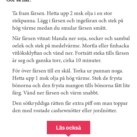
Gör så här:
Ta fram färsen. Hetta upp 2 msk olja i en stor
stekpanna. Lägg i färsen och ingefäran och stek på
hög värme medan du smular färsen smått.
När färsen vitnat: blanda ner soja, socker och sambal
oelek och stek på medelvärme. Mortla eller finhacka
vitlöksklyftan och vänd ner. Fortsätt steka tills färsen
är seg och ganska torr, cirka 10 minuter.
För över färsen till en skål. Torka ur pannan noga.
Hetta upp 1 msk olja på hög värme. Stek de frysta
bönorna och den frysta mangon tills bönorna fått lite
färg. Vänd ner färsen och värm snabbt.
Den sötkryddiga rätten får extra piff om man toppar
den med rostade cashewnötter eller jordnötter.
Läs också