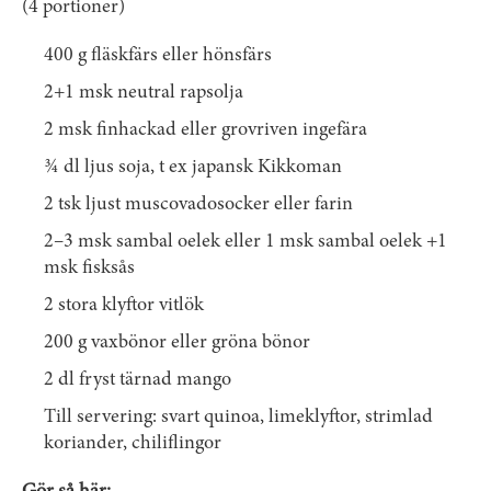
(4 portioner)
400 g fläskfärs eller hönsfärs
2+1 msk neutral rapsolja
2 msk finhackad eller grovriven ingefära
¾ dl ljus soja, t ex japansk Kikkoman
2 tsk ljust muscovadosocker eller farin
2–3 msk sambal oelek eller 1 msk sambal oelek +1
msk fisksås
2 stora klyftor vitlök
200 g vaxbönor eller gröna bönor
2 dl fryst tärnad mango
Till servering: svart quinoa, limeklyftor, strimlad
koriander, chiliflingor