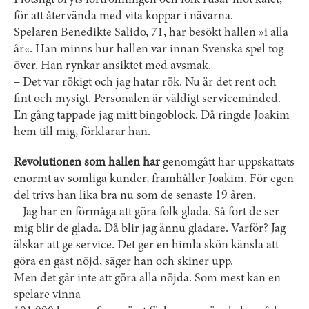
Plötsligt bryts förtrollningen och folk rusar mot kafét,
för att återvända med vita koppar i nävarna.
Spelaren Benedikte Salido, 71, har besökt hallen »i alla
år«. Han minns hur hallen var innan Svenska spel tog
över. Han rynkar ansiktet med avsmak.
– Det var rökigt och jag hatar rök. Nu är det rent och
fint och mysigt. Personalen är väldigt service­minded.
En gång tappade jag mitt bingoblock. Då ringde Joakim
hem till mig, förklarar han.
Revolutionen som hallen har
genomgått har uppskattats
enormt av somliga kunder, framhåller ­Joakim. För egen
del trivs han lika bra nu som de senaste 19 åren.
– Jag har en förmåga att göra folk glada. Så fort de ser
mig blir de glada. Då blir jag ännu gladare. Varför? Jag
älskar att ge service. Det ger en himla skön känsla att
göra en gäst nöjd, säger han och skiner upp.
Men det går inte att göra alla nöjda. Som mest kan en
spelare vinna