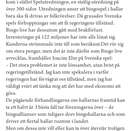
kom i stället Spel­utredningen, en statlig utredning på
över 500 sidor. Utredningen anser att bingospel i hallar
bara ska få drivas av folkrörelser. Då grusades Svenska
spels förhoppningar om att få regeringens tillstånd.
Bingo live har dessutom gått med brakförlust.
Investeringar på 122 miljoner har inte alls lönat sig.
Kunderna strömmade inte till som beräknat.Det rör sig
om stora pengar, men det är inte därför som Bingo live
avvecklas, framhåller Joacim Elm på Svenska spel:
– Det stora problemet är inte lönsamhet, utan brist på
regeringstillstånd. Jag kan inte spekulera i varför
regeringen har förvägrat oss tillstånd, men jag har
väldigt svårt att tänka mig att det har med ekonomi att
göra.
De pågående förhandlingarna om hallarnas framtid kan
ta ett halvt år. I bästa fall tar föreningarna över – de
bingoallianser som tidigare drev bingohallarna och som
driver ett flertal hallar runtom i landet.
Men om dessa inte vill eller kan ta över återstår troligen