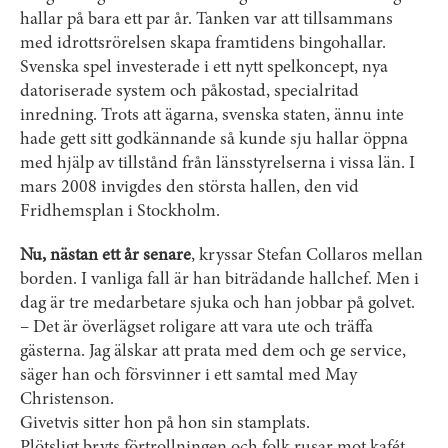
hallar på bara ett par år. Tanken var att tillsammans
med idrottsrörelsen skapa framtidens bingo­hallar.
Svenska spel investerade i ett nytt spelkoncept, nya
datoriserade system och påkostad, specialritad
inredning. Trots att ägarna, svenska staten, ännu inte
hade gett sitt godkännande så kunde sju hallar öppna
med hjälp av tillstånd från länsstyrelserna i vissa län. I
mars 2008 invigdes den största hallen, den vid
Fridhemsplan i Stockholm.
Nu, nästan ett år senare
, kryssar Stefan Collaros mellan
borden. I vanliga fall är han biträdande hallchef. Men i
dag är tre medarbetare sjuka och han jobbar på golvet.
– Det är överlägset roligare att vara ute och träffa
gästerna. Jag älskar att prata med dem och ge service,
säger han och försvinner i ett samtal med May
Christenson.
Givetvis sitter hon på hon sin stamplats.