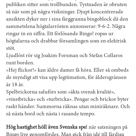
publiken sitter som trollbunden. Tystnaden är obruten
så när som på några viskningar. Djupt koncentrerade
ansikten dyker ner i sina färggranna bingoblock då den
sammetslena högtalarrösten annonserar: 9-6-2. Några
ringar in en siffra. Ett förlösande Bingo! ropas ur
högtalarna och drabbar församlingen som en elektrisk
stöt.
Ljudlöst rör sig Joakim Forsman och ­Stefan Collaros
runt borden.
»Hej flickor!« kan äldre damer få höra. Eller så ombeds
de myndigt att visa upp ­legitimation, för åldersgränsen
är 18 år.
Spelbrickorna saluförs som »äkta svensk kvalité«,
»vinstbricka« och »turbricka«. Pengar och brickor byter
raskt händer. Summorna räknas utan miniräknare. Och
så nästa bord och nästa i rasande tempo.
Hög hastighet höll även Svenska spe
l när satsningen på
Bingo live genomfördes. Man gick från idé till färdiga