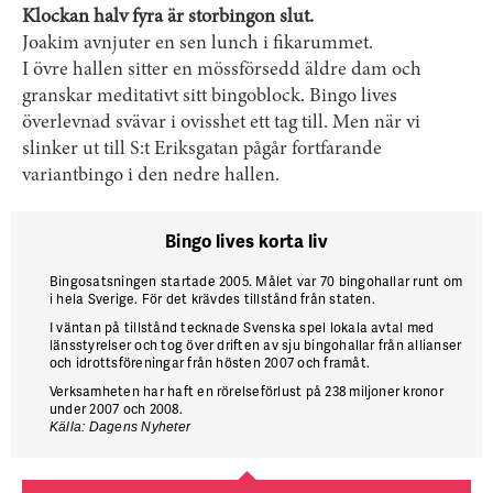
Klockan halv fyra är storbingon slut.
Joakim avnjuter en sen lunch i fikarummet.
I övre hallen sitter en mössförsedd äldre dam och
granskar meditativt sitt bingoblock. Bingo lives
överlevnad svävar i ovisshet ett tag till. Men när vi
slinker ut till ­S:t Eriksgatan pågår fortfarande
variantbingo i den nedre hallen.
Bingo lives korta liv
Bingosatsningen startade 2005. Målet var 70 bingohallar runt om
i hela Sverige. För det krävdes tillstånd från staten.
I väntan på tillstånd tecknade Svenska spel lokala avtal med
länsstyrelser och tog över driften av sju bingohallar från allianser
och idrottsföreningar från hösten 2007 och framåt.
Verksamheten har haft en rörelseförlust på 238 miljoner kronor
under 2007 och 2008.
Källa: Dagens Nyheter