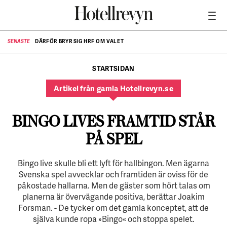
DÄRFÖR BRYR SIG HRF OM VALET
SENASTE
SE
STARTSIDAN
Artikel från gamla Hotellrevyn.se
BINGO LIVES FRAMTID STÅR
PÅ SPEL
Bingo live skulle bli ett lyft för hallbingon. Men ägarna
Svenska spel avvecklar och framtiden är oviss för de
påkostade hallarna. Men de gäster som hört talas om
planerna är övervägande positiva, berättar Joakim
Forsman. - De tycker om det gamla konceptet, att de
själva kunde ropa »Bingo« och stoppa spelet.