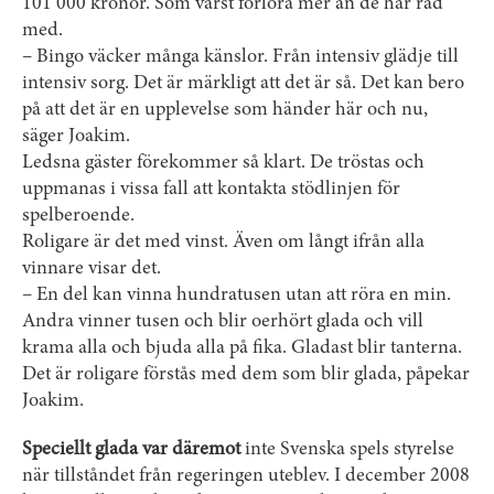
101 000 kronor. Som värst förlora mer än de har råd
med.
– Bingo väcker många känslor. Från intensiv glädje till
intensiv sorg. Det är märkligt att det är så. Det kan bero
på att det är en upplevelse som händer här och nu,
säger Joakim.
Ledsna gäster förekommer så klart. De tröstas och
uppmanas i vissa fall att kontakta stödlinjen för
spelberoende.
Roligare är det med vinst. Även om långt ifrån alla
vinnare visar det.
– En del kan vinna hundratusen utan att röra en min.
Andra vinner tusen och blir oerhört glada och vill
krama alla och bjuda alla på fika. Gladast blir tanterna.
Det är roligare förstås med dem som blir glada, påpekar
Joakim.
Speciellt glada var däremot
inte Svenska spels styrelse
när tillståndet från regeringen uteblev. I december 2008