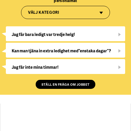
personalmat
VÄLJ KATEGORI
Jag får bara ledigt var tredje helg!
Kan man tjäna in extra ledighet med ”enstaka dagar”?
Jag får inte mina timmar!
STÄLL EN FRÅGA OM JOBBET