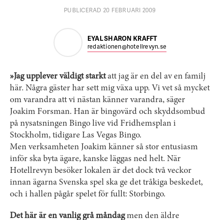
PUBLICERAD 20 FEBRUARI 2009
EYAL SHARON KRAFFT
redaktionen@hotellrevyn.se
»Jag upplever väldigt starkt
att jag är en del av en familj
här. Några gäster har sett mig växa upp. Vi vet så mycket
om varandra att vi nästan känner varandra, säger
Joakim Forsman. Han är bingovärd och skyddsombud
på nysatsningen Bingo live vid Fridhemsplan i
Stockholm, tidigare Las Vegas Bingo.
Men verksamheten Joakim känner så stor entusiasm
inför ska byta ägare, kanske läggas ned helt. När
Hotellrevyn besöker lokalen är det dock två veckor
innan ägarna Svenska spel ska ge det tråkiga beskedet,
och i hallen pågår spelet för fullt: Storbingo.
Det här är en vanlig grå måndag
men den äldre