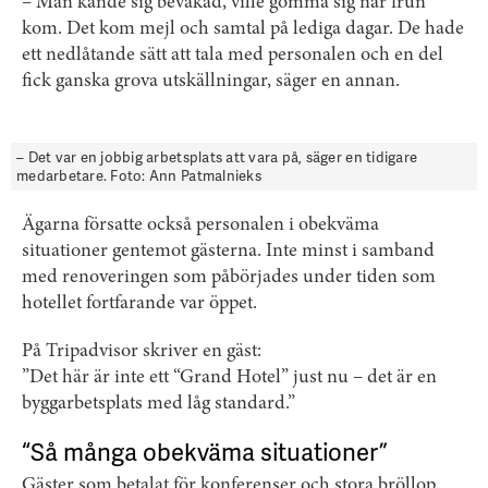
– Man kände sig bevakad, ville gömma sig när frun
kom. Det kom mejl och samtal på lediga dagar. De hade
ett nedlåtande sätt att tala med personalen och en del
fick ganska grova utskällningar, säger en annan.
– Det var en jobbig arbetsplats att vara på, säger en tidigare
medarbetare. Foto: Ann Patmalnieks
Ägarna försatte också personalen i obekväma
situationer gentemot gästerna. Inte minst i samband
med renoveringen som påbörjades under tiden som
hotellet fortfarande var öppet.
På Tripadvisor skriver en gäst:
”Det här är inte ett “Grand Hotel” just nu – det är en
byggarbetsplats med låg standard.”
“Så många obekväma situationer”
Gäster som betalat för konferenser och stora bröllop