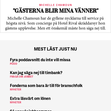
MICHELLE CHAMOUN
”GÄSTERNA BLIR MINA VÄNNER”
Michelle Chamoun har de gyllene nycklarna till service på
högsta nivå. Som concierge på Hotel Rival skräddarsyr hon
gästens upp­levelse. Men ett önskemål måste hon säga nej till.
MEST LÄST JUST NU
Fyra poddavsnitt du inte vill missa
PODD
Kan jag säga nej till timbank?
FRÅGA OM JOBBET
Fonderna som bara är till för branschfolk
NYHETER
Extra läsvärt om lönen
NYHETER