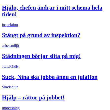
Hjälp, chefen ändrar i mitt schema hela
tiden!
inspektion
Stängt på grund av inspektion?
arbetsmiljö
Städningen börjar slita på mig!
JULJOBB
Suck, Nina ska jobba ännu en julafton
Skadedjur
Hjälp – råttor på jobbet!
utpressning