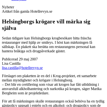
Nyheter
Artikel från gamla Hotellrevyn.se
Helsingborgs krögare vill märka sig
själva
Sedan tidigare kan Helsingborgs krogbesökare hitta fräscha
restauranger med hjälp av smileys. I höst kan märkningen få
sällskap. En plakett ska berätta om restaurangens personal kan
hantera bråkiga och drogpåverkade gäster.
Publicerad 29 maj 2007
Lisa Castilla
lisa.castilla@hotellrevyn.se
Förslaget om plaketten är en del i Krog-projektet, ett samarbete
mellan myndigheter och krögare i Helsingborg.
– Det blir en certifiering som visar att krogen har fått utbildning i
ansvarsfull alkholhantering och narkotika på krogen, säger Marika
Bergheim som är projektledare.
För att få märkningen skulle restaurangen också behöva ha en tydlig
gästpolicy uppsatt i entrén och en alkohol- och drogpolicy som de