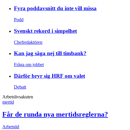
Fyra poddavsnitt du inte vill missa
Podd
Svenskt rekord i simpelhet
Chefredaktören
Kan jag säga nej till timbank?
Fråga om jobbet
Därför bryr sig HRF om valet
Debatt
Arbetslivsakuten
mertid
Får de runda nya mertidsreglerna?
Arbetstid