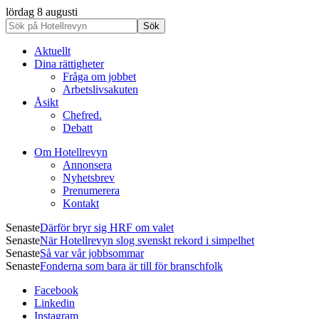
lördag 8 augusti
Aktuellt
Dina rättigheter
Fråga om jobbet
Arbetslivsakuten
Åsikt
Chefred.
Debatt
Om Hotellrevyn
Annonsera
Nyhetsbrev
Prenumerera
Kontakt
Senaste
Därför bryr sig HRF om valet
Senaste
När Hotellrevyn slog svenskt rekord i simpelhet
Senaste
Så var vår jobbsommar
Senaste
Fonderna som bara är till för branschfolk
Facebook
Linkedin
Instagram