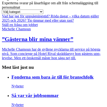
Experterna svarar på läsarfrågor om allt från schemaläggning till
personalmat
Vad har jag för uppsägningstid?
Röda dagar – vilka datum gäller
2025 och 2026?
Tio timmar med eller utan rast?
Ställ en fråga om jobbet
Michelle Chamoun
”Gästerna blir mina vänner”
Michelle Chamoun har de gyllene nycklarna till service på högsta
nivå. Som concierge på Hotel Rival skräddarsyr hon gästens upp­
levelse. Men ett önskemål måste hon säga nej till.
Mest läst just nu
Fonderna som bara är till för branschfolk
Nyheter
Så var vår jobbsommar
Nyheter