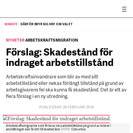
DÄRFÖR BRYR SIG HRF OM VALET
SENASTE
SE
NYHETER
ARBETSKRAFTSMIGRATION
Förslag: Skadestånd för
indraget arbetstillstånd
Arbetskraftsinvandrare som blir av med sitt
arbetstillstånd eller nekas förlängt tillstånd på grund av
arbetsgivarens fel ska kunna få skadestånd. Det är ett av
flera förslag i en ny utredning.
PUBLICERAD 28 FEBRUARI 2018
Arbetskraftsmigranter som förlorar sina arbetstillstånd på grund av brister i
anställningen kan få rätt till skadestånd.
FOTO:
Colourbox