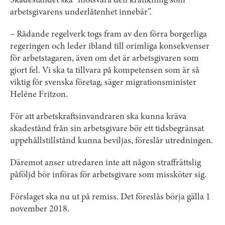
Skadeståndet ska ”motsvara den kränkning som
arbetsgivarens underlåtenhet innebär”.
– Rådande regelverk togs fram av den förra borgerliga
regeringen och leder ibland till orimliga konsekvenser
för arbetstagaren, även om det är arbetsgivaren som
gjort fel. Vi ska ta tillvara på kompetensen som är så
viktig för svenska företag, säger migrationsminister
Heléne Fritzon.
För att arbetskraftsinvandraren ska kunna kräva
skadestånd från sin arbetsgivare bör ett tidsbegränsat
uppehållstillstånd kunna beviljas, föreslår utredningen.
Däremot anser utredaren inte att någon straffrättslig
påföljd bör införas för arbetsgivare som missköter sig.
Förslaget ska nu ut på remiss. Det föreslås börja gälla 1
november 2018.