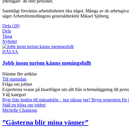
ytterligare 46 000 personer.
Samtidigt förväntas arbetslösheten öka något. Många av de arbetsgivare
säger Arbetsförmedlingens generaldirektör Mikael Sjöberg.
Dela
(
28
)
Dela
Tipsa
Nyheter
HÄLSA
Jobb inom turism känns meningsfullt
Hämtar fler artiklar
Till startsidan
Fråga om jobbet
Experterna svarar på läsarfrågor om allt från schemaläggning till pers
Välj kategori
Byte från timlön till månadslön – hur räknar jag?
Bryta semestern för
Ställ en fråga om jobbet
Michelle Chamoun
”Gästerna blir mina vänner”