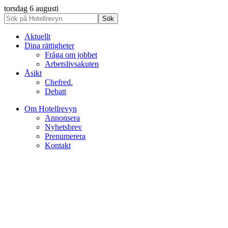
torsdag 6 augusti
Aktuellt
Dina rättigheter
Fråga om jobbet
Arbetslivsakuten
Åsikt
Chefred.
Debatt
Om Hotellrevyn
Annonsera
Nyhetsbrev
Prenumerera
Kontakt