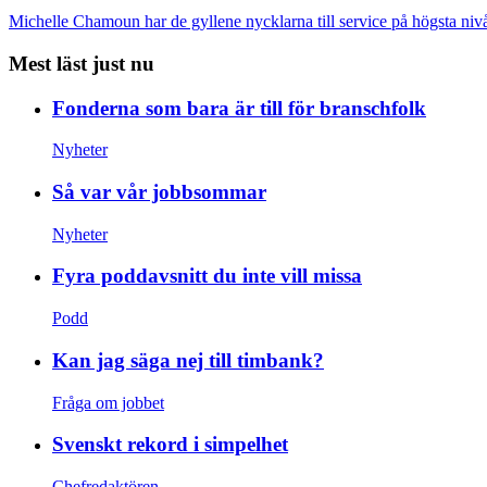
Michelle Chamoun har de gyllene nycklarna till service på högsta nivå
Mest läst just nu
Fonderna som bara är till för branschfolk
Nyheter
Så var vår jobbsommar
Nyheter
Fyra poddavsnitt du inte vill missa
Podd
Kan jag säga nej till timbank?
Fråga om jobbet
Svenskt rekord i simpelhet
Chefredaktören