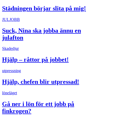
Städningen börjar slita på mig!
JULJOBB
Suck, Nina ska jobba ännu en
julafton
Skadedjur
Hjälp – råttor på jobbet!
utpressning
Hjälp, chefen blir utpressad!
löneläget
Gå ner i lön för ett jobb på
finkrogen?