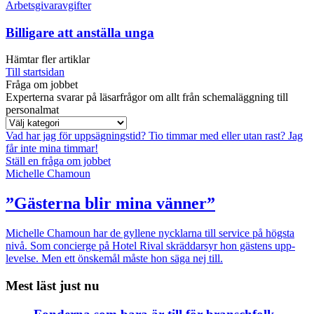
Arbetsgivaravgifter
Billigare att anställa unga
Hämtar fler artiklar
Till startsidan
Fråga om jobbet
Experterna svarar på läsarfrågor om allt från schemaläggning till
personalmat
Vad har jag för uppsägningstid?
Tio timmar med eller utan rast?
Jag
får inte mina timmar!
Ställ en fråga om jobbet
Michelle Chamoun
”Gästerna blir mina vänner”
Michelle Chamoun har de gyllene nycklarna till service på högsta
nivå. Som concierge på Hotel Rival skräddarsyr hon gästens upp­
levelse. Men ett önskemål måste hon säga nej till.
Mest läst just nu