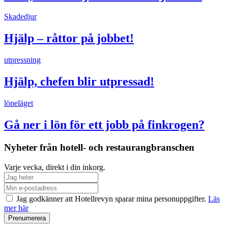
Skadedjur
Hjälp – råttor på jobbet!
utpressning
Hjälp, chefen blir utpressad!
löneläget
Gå ner i lön för ett jobb på finkrogen?
Nyheter från hotell- och restaurangbranschen
Varje vecka, direkt i din inkorg.
Jag godkänner att Hotellrevyn sparar mina personuppgifter.
Läs
mer här