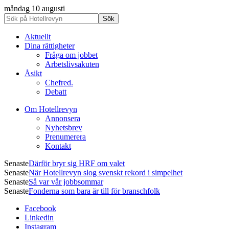
måndag 10 augusti
Aktuellt
Dina rättigheter
Fråga om jobbet
Arbetslivsakuten
Åsikt
Chefred.
Debatt
Om Hotellrevyn
Annonsera
Nyhetsbrev
Prenumerera
Kontakt
Senaste
Därför bryr sig HRF om valet
Senaste
När Hotellrevyn slog svenskt rekord i simpelhet
Senaste
Så var vår jobbsommar
Senaste
Fonderna som bara är till för branschfolk
Facebook
Linkedin
Instagram