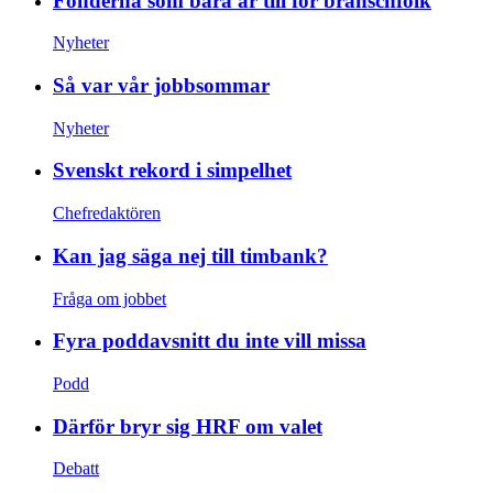
Fonderna som bara är till för branschfolk
Nyheter
Så var vår jobbsommar
Nyheter
Svenskt rekord i simpelhet
Chefredaktören
Kan jag säga nej till timbank?
Fråga om jobbet
Fyra poddavsnitt du inte vill missa
Podd
Därför bryr sig HRF om valet
Debatt