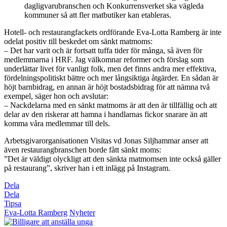
dagligvarubranschen och Konkurrensverket ska vägleda
kommuner så att fler matbutiker kan etableras.
Hotell- och restaurangfackets ordförande Eva-Lotta Ramberg är inte
odelat positiv till beskedet om sänkt matmoms:
– Det har varit och är fortsatt tuffa tider för många, så även för
medlemmarna i HRF. Jag välkomnar reformer och förslag som
underlättar livet för vanligt folk, men det finns andra mer effektiva,
fördelningspolitiskt bättre och mer långsiktiga åtgärder. En sådan är
höjt barnbidrag, en annan är höjt bostadsbidrag för att nämna två
exempel, säger hon och avslutar:
– Nackdelarna med en sänkt matmoms är att den är tillfällig och att
delar av den riskerar att hamna i handlarnas fickor snarare än att
komma våra medlemmar till dels.
Arbetsgivarorganisationen Visitas vd Jonas Siljhammar anser att
även restaurangbranschen borde fått sänkt moms:
”Det är väldigt olyckligt att den sänkta matmomsen inte också gäller
på restaurang”, skriver han i ett inlägg på Instagram.
Dela
Dela
Tipsa
Eva-Lotta Ramberg
Nyheter