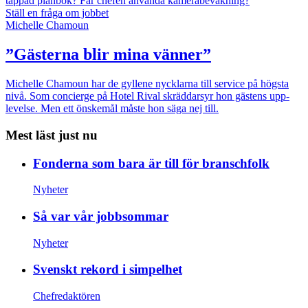
tappad plånbok?
Får chefen använda kamerabevakning?
Ställ en fråga om jobbet
Michelle Chamoun
”Gästerna blir mina vänner”
Michelle Chamoun har de gyllene nycklarna till service på högsta
nivå. Som concierge på Hotel Rival skräddarsyr hon gästens upp­
levelse. Men ett önskemål måste hon säga nej till.
Mest läst just nu
Fonderna som bara är till för branschfolk
Nyheter
Så var vår jobbsommar
Nyheter
Svenskt rekord i simpelhet
Chefredaktören