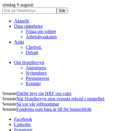
söndag 9 augusti
Aktuellt
Dina rättigheter
Fråga om jobbet
Arbetslivsakuten
Åsikt
Chefred.
Debatt
Om Hotellrevyn
Annonsera
Nyhetsbrev
Prenumerera
Kontakt
Senaste
Därför bryr sig HRF om valet
Senaste
När Hotellrevyn slog svenskt rekord i simpelhet
Senaste
Så var vår jobbsommar
Senaste
Fonderna som bara är till för branschfolk
Facebook
Linkedin
Instagram