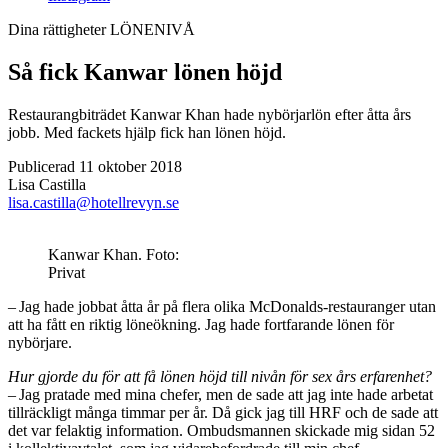
Dina rättigheter
LÖNENIVÅ
Så fick Kanwar lönen höjd
Restaurangbiträdet Kanwar Khan hade nybörjarlön efter åtta års
jobb. Med fackets hjälp fick han lönen höjd.
Publicerad 11 oktober 2018
Lisa Castilla
lisa.castilla@hotellrevyn.se
Kanwar Khan. Foto:
Privat
– Jag hade jobbat åtta år på flera olika McDonalds-restauranger utan
att ha fått en riktig löneökning. Jag hade fortfarande lönen för
nybörjare.
Hur gjorde du för att få lönen höjd till nivån för sex års erfarenhet?
– Jag pratade med mina chefer, men de sade att jag inte hade arbetat
tillräckligt många timmar per år. Då gick jag till HRF och de sade att
det var felaktig information. Ombudsmannen skickade mig sidan 52