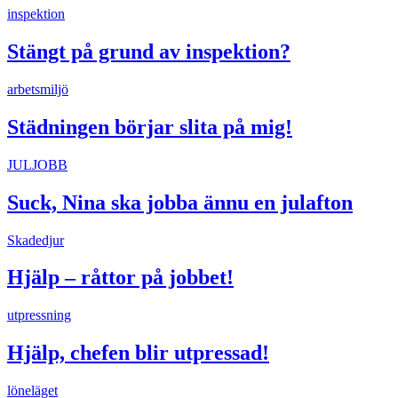
inspektion
Stängt på grund av inspektion?
arbetsmiljö
Städningen börjar slita på mig!
JULJOBB
Suck, Nina ska jobba ännu en julafton
Skadedjur
Hjälp – råttor på jobbet!
utpressning
Hjälp, chefen blir utpressad!
löneläget