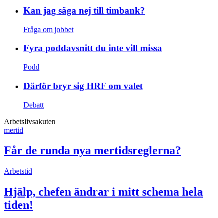
Kan jag säga nej till timbank?
Fråga om jobbet
Fyra poddavsnitt du inte vill missa
Podd
Därför bryr sig HRF om valet
Debatt
Arbetslivsakuten
mertid
Får de runda nya mertidsreglerna?
Arbetstid
Hjälp, chefen ändrar i mitt schema hela
tiden!