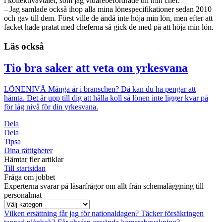
i kollektiv­avtalet, som jag vidarebefordrade till min chef.
– Jag samlade också ihop alla mina lönespecifikationer sedan 2010
och gav till dem. Först ville de ändå inte höja min lön, men efter att
facket hade pratat med cheferna så gick de med på att höja min lön.
Läs också
Tio bra saker att veta om yrkesvana
LÖNENIVÅ
Många år i branschen? Då kan du ha pengar att
hämta. Det är upp till dig att hålla koll så lönen inte ligger kvar på
för låg nivå för din yrkesvana.
Dela
Dela
Tipsa
Dina rättigheter
Hämtar fler artiklar
Till startsidan
Fråga om jobbet
Experterna svarar på läsarfrågor om allt från schemaläggning till
personalmat
Vilken ersättning får jag för nationaldagen?
Täcker försäkringen