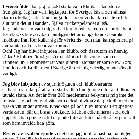
I vuxen ålder
har jag försökt starta egna klubbar utan större
framgång. Jag har varit lagkapten för Sveriges bästa och sämsta
damcricketlag – det fanns inga fler – men vi drack mest te och till
slut rann det ut i sanden. Själva cricketspelandet alltså.
Jag hade nästan vant mig vid ett klubblöst liv, men nu har det hänt! I
Facebooks tidevarv kan nämligen det omöjliga hända. Gamla
mobbare från förr kallar sig för »Friends« och man kan spionera på
andra utan att ens behöva skämmas.
Och! Jag har blivit inbjuden i en klubb, och dessutom en hemlig
sådan! Klubben är något så mondänt och tidsenligt som en
Dinnerclub. Fenomenet lär vara ­utbrett i storstäder som New York,
London och Berlin men i Sverige är det mig veterligen inte särskilt
vanligt.
Jag blev inbjuden
av stjärnkrögaren och klubbstartaren
själv och var där på allra första kvällen hungrande efter att tillhöra en
utvald skara. Att det är över 200 medlemmar bekymrar mig inte det
minsta. Jag och en god vän som också blivit utvald gick dit med en
flaska vin under armen. Knackade på och blev införda i ett spatiöst
vardagsrum där en brasa sprakade. Klubbmedlemmarna stod och
sippade champagne och knaprade friterad ­lotus på ett så avspänt sätt
som bara invalda kan göra.
Resten av kvällen
gjorde vi det som jag är allra bäst på, nämligen