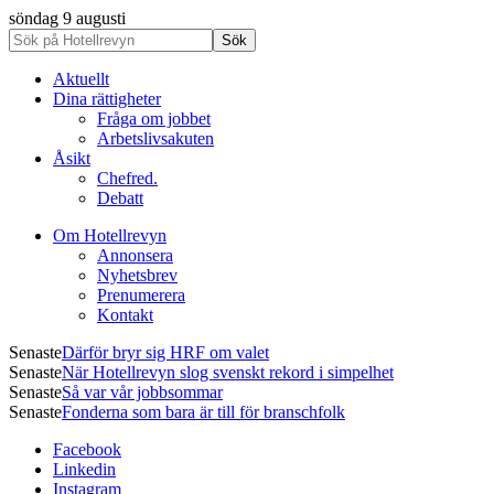
söndag 9 augusti
Aktuellt
Dina rättigheter
Fråga om jobbet
Arbetslivsakuten
Åsikt
Chefred.
Debatt
Om Hotellrevyn
Annonsera
Nyhetsbrev
Prenumerera
Kontakt
Senaste
Därför bryr sig HRF om valet
Senaste
När Hotellrevyn slog svenskt rekord i simpelhet
Senaste
Så var vår jobbsommar
Senaste
Fonderna som bara är till för branschfolk
Facebook
Linkedin
Instagram