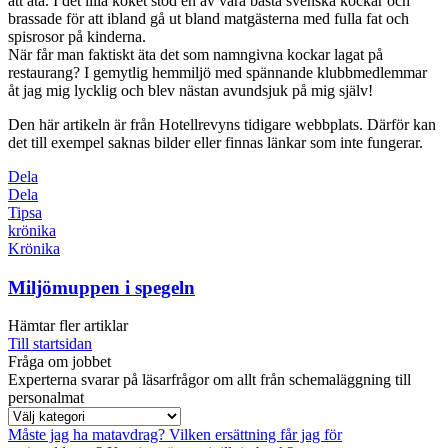
att äta. I det lilla köket stod en av våra bästa svenska kockar och
brassade för att ibland gå ut bland matgästerna med fulla fat och
spisrosor på kinderna.
När får man faktiskt äta det som namngivna kockar lagat på
restaurang? I gemytlig hemmiljö med spännande klubbmedlemmar
åt jag mig lycklig och blev nästan avundsjuk på mig själv!
Den här artikeln är från Hotellrevyns tidigare webbplats. Därför kan
det till exempel saknas bilder eller finnas länkar som inte fungerar.
Dela
Dela
Tipsa
krönika
Krönika
Miljömuppen i spegeln
Hämtar fler artiklar
Till startsidan
Fråga om jobbet
Experterna svarar på läsarfrågor om allt från schemaläggning till
personalmat
Måste jag ha matavdrag?
Vilken ersättning får jag för