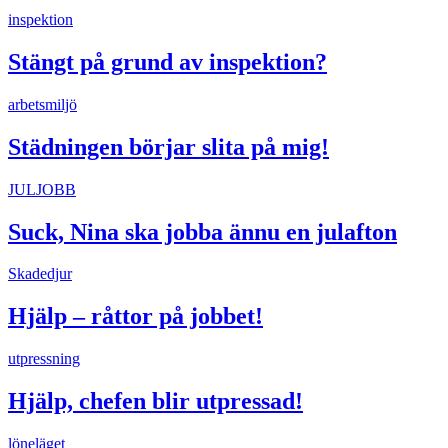
inspektion
Stängt på grund av inspektion?
arbetsmiljö
Städningen börjar slita på mig!
JULJOBB
Suck, Nina ska jobba ännu en julafton
Skadedjur
Hjälp – råttor på jobbet!
utpressning
Hjälp, chefen blir utpressad!
löneläget