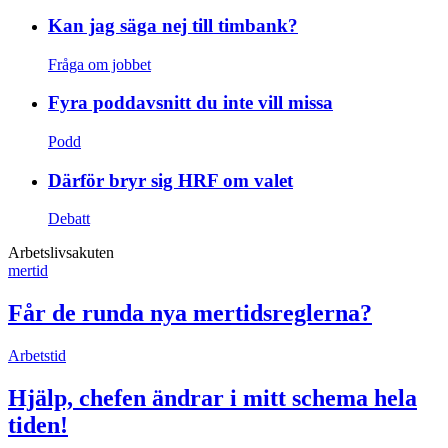
Kan jag säga nej till timbank?
Fråga om jobbet
Fyra poddavsnitt du inte vill missa
Podd
Därför bryr sig HRF om valet
Debatt
Arbetslivsakuten
mertid
Får de runda nya mertidsreglerna?
Arbetstid
Hjälp, chefen ändrar i mitt schema hela
tiden!