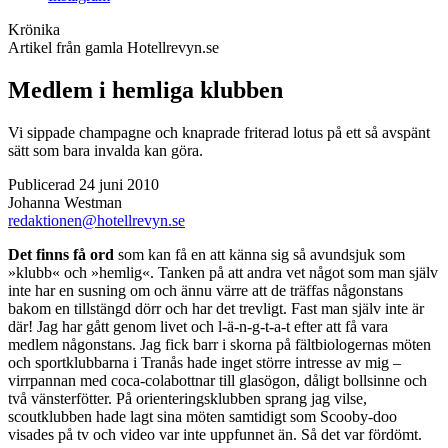
Krönika
Artikel från gamla Hotellrevyn.se
Medlem i hemliga klubben
Vi sippade champagne och knaprade friterad lotus på ett så avspänt
sätt som bara invalda kan göra.
Publicerad 24 juni 2010
Johanna Westman
redaktionen@hotellrevyn.se
Det finns få ord
som kan få en att känna sig så avundsjuk som
»klubb« och »hemlig«. Tanken på att andra vet något som man själv
inte har en susning om och ännu värre att de träffas någonstans
bakom en tillstängd dörr och har det trevligt. Fast man själv inte är
där! Jag har gått ­genom livet och l-ä-n-g-t-a-t efter att få vara
medlem någonstans. Jag fick barr i skorna på fältbiologernas möten
och sportklubbarna i Tranås hade ­inget större intresse av mig –
virrpannan med coca-colabottnar till glasögon, dåligt bollsinne och
två vänsterfötter. På orienteringsklubben sprang jag vilse,
scoutklubben hade lagt sina möten samtidigt som Scooby-doo
visades på tv och video var inte uppfunnet än. Så det var fördömt.