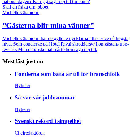
nationaldagen?
Kan jag säga nej till timbank?
Ställ en fråga om jobbet
Michelle Chamoun
”Gästerna blir mina vänner”
Michelle Chamoun har de gyllene nycklarna till service på högsta
nivå. Som concierge på Hotel Rival skräddarsyr hon gästens upp­
levelse. Men ett önskemål måste hon säga nej till.
Mest läst just nu
Fonderna som bara är till för branschfolk
Nyheter
Så var vår jobbsommar
Nyheter
Svenskt rekord i simpelhet
Chefredaktören