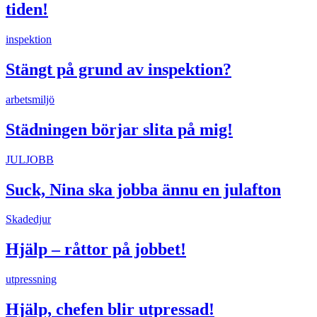
tiden!
inspektion
Stängt på grund av inspektion?
arbetsmiljö
Städningen börjar slita på mig!
JULJOBB
Suck, Nina ska jobba ännu en julafton
Skadedjur
Hjälp – råttor på jobbet!
utpressning
Hjälp, chefen blir utpressad!