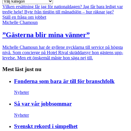
Vilken ersättning får jag för nationaldagen?
Jag får bara ledigt var
tredje helg!
Byte från timlön till månadslön – hur räknar jag?
Ställ en fråga om jobbet
Michelle Chamoun
”Gästerna blir mina vänner”
Michelle Chamoun har de gyllene nycklarna till service på högsta
nivå. Som concierge på Hotel Rival skräddarsyr hon gästens upp­
levelse. Men ett önskemål måste hon säga nej till.
Mest läst just nu
Fonderna som bara är till för branschfolk
Nyheter
Så var vår jobbsommar
Nyheter
Svenskt rekord i simpelhet