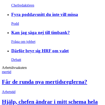
Chefredaktören
Fyra poddavsnitt du inte vill missa
Podd
Kan jag säga nej till timbank?
Fråga om jobbet
Därför bryr sig HRF om valet
Debatt
Arbetslivsakuten
mertid
Får de runda nya mertidsreglerna?
Arbetstid
Hjälp, chefen ändrar i mitt schema hela