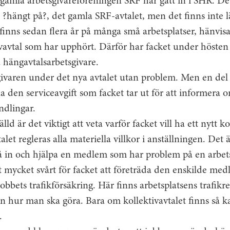
gamla arbetsgivareföreningen SRF har gått in i SHR. De 
 ?hängt på?, det gamla SRF-avtalet, men det finns inte 
finns sedan flera år på många små arbetsplatser, hänvisar a
tivavtal som har upphört. Därför har facket under hösten
la hängavtalsarbetsgivare.
givaren under det nya avtalet utan problem. Men en del s
la den serviceavgift som facket tar ut för att informera 
andlingar.
ld är det viktigt att veta varför facket vill ha ett nytt ko
let regleras alla materiella villkor i anställningen. Det 
 gå in och hjälpa en medlem som har problem på en arbet
et mycket svårt för facket att företräda den enskilde m
jobbets trafikförsäkring. Här finns arbetsplatsens trafik
n hur man ska göra. Bara om kollektivavtalet finns så k
.