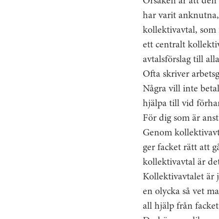
Orsaken är att den 
har varit anknutna,
kollektivavtal, som 
ett centralt kollek
avtalsförslag till al
Ofta skriver arbets
Några vill inte beta
hjälpa till vid förh
För dig som är anstäl
Genom kollektivavta
ger facket rätt att
kollektivavtal är d
Kollektivavtalet är 
en olycka så vet ma
all hjälp från facket