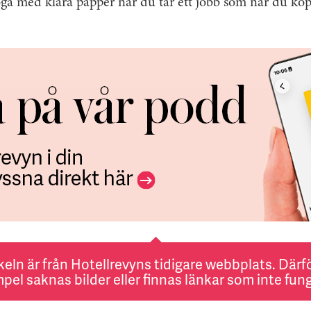
ga med klara papper när du tar ett jobb som när du köpe
keln är från Hotellrevyns tidigare webbplats. Därför
pel saknas bilder eller finnas länkar som inte fung