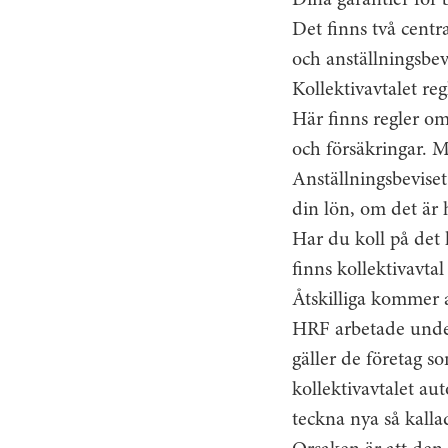
Dina garantier för b
Det finns två centr
och anställningsbev
Kollektivavtalet reg
Här finns regler om
och försäkringar. M
Anställningsbeviset 
din lön, om det är h
Har du koll på det 
finns kollektivavta
Åtskilliga kommer 
HRF arbetade under
gäller de företag s
kollektivavtalet au
teckna nya så kalla