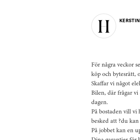
KERSTIN
För några veckor s
köp och bytesrätt, 
Skaffar vi något ele
Bilen, där frågar vi
dagen.
På bostaden vill vi 
besked att ?du kan 
På jobbet kan en up