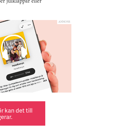
r julklappar eller
ANNONS
 kan det till
erar.