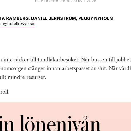
PUBLICERAD 6 AUGUSTI 2026
TA RAMBERG, DANIEL JERNSTRÖM, PEGGY NYHOLM
en@hotellrevyn.se
n inte räcker till tandläkarbesöket. När bussen till jobbet
nomsorgen stänger innan arbetspasset är slut. När vårdk
llt mindre resurser.
roll.