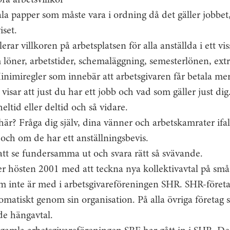
ra arbetsvillkor
ala papper som måste vara i ordning då det gäller jobbet,
iset.
lerar villkoren på arbetsplatsen för alla anställda i ett v
 löner, arbetstider, schemaläggning, semesterlönen, ext
inimiregler som innebär att arbetsgivaren får betala me
visar att just du har ett jobb och vad som gäller just dig
eltid eller deltid och så vidare.
här? Fråga dig själv, dina vänner och arbetskamrater ifa
l och om de har ett anställningsbevis.
att se fundersamma ut och svara rätt så svävande.
 hösten 2001 med att teckna nya kollektivavtal på små 
om inte är med i arbetsgivareföreningen SHR. SHR-företag
tomatiskt genom sin organisation. På alla övriga företag 
de hängavtal.