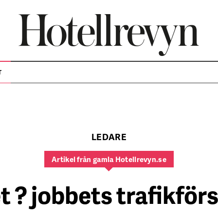
T
LEDARE
Artikel från gamla Hotellrevyn.se
t ? jobbets trafikför