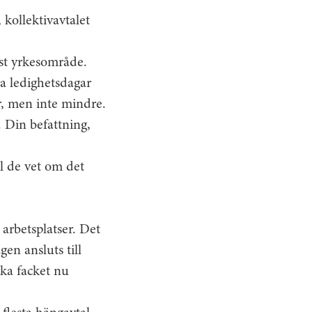
 kollektivavtalet
isst yrkesområde.
ra ledighetsdagar
r, men inte mindre.
. Din befattning,
ll de vet om det
arbetsplatser. Det
en ansluts till
ska facket nu