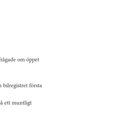
 frågade om öppet
bilregistret första
på ett muntligt