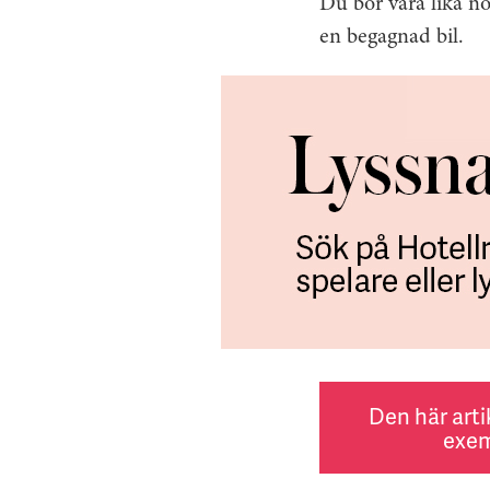
Du bör vara lika no
en begagnad bil.
Den här arti
exem