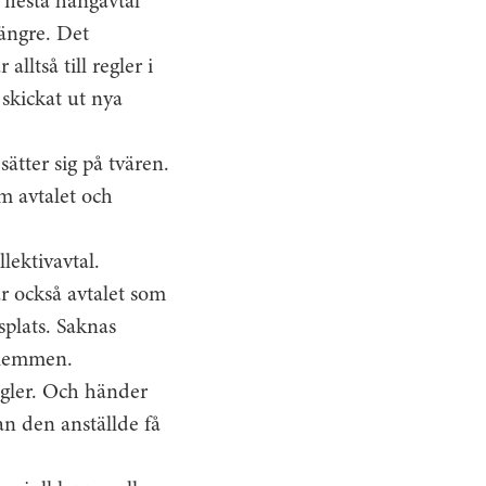
flesta hängavtal
längre. Det
lltså till regler i
 skickat ut nya
ätter sig på tvären.
om avtalet och
llektivavtal.
är också avtalet som
splats. Saknas
edlemmen.
regler. Och händer
an den anställde få