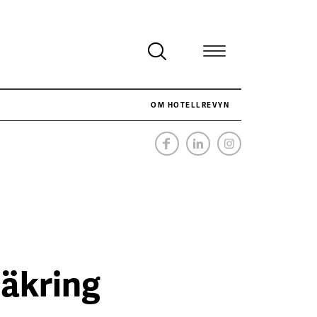
OM HOTELLREVYN
NÄR HOTELLREVYN SLOG SVENSKT REKORD I SIMPELHET
SENASTE
säkring