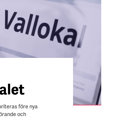
alet
oriteras före nya
förande och