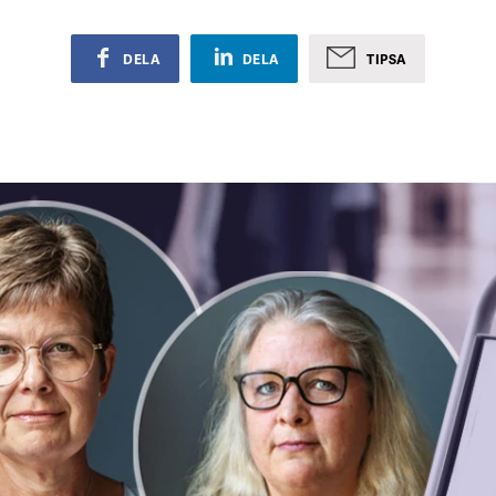
DELA
DELA
TIPSA