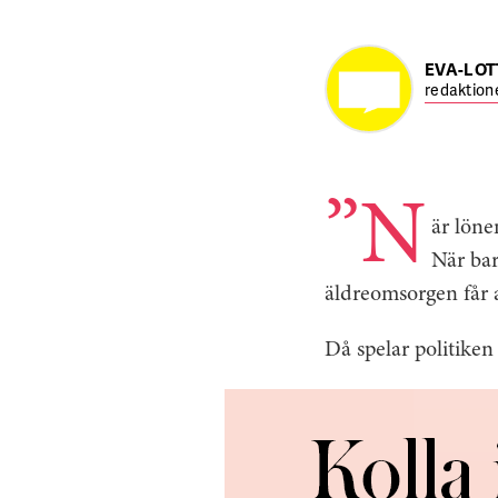
EVA-LOT
redaktion
”N
är löne
När bar
äldreomsorgen får a
Då spelar politiken 