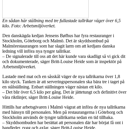
En sådan här ställning med tre fullastade tallrikar väger över 6,5
kilo. Foto: Arbetsmiljöverket.
Den danskägda kedjan Jensens Bøfhus har fyra restauranger i
Stockholm, Göteborg och Malmö. Det är skyddsombud på
Malmörestaurangen som har slagit larm om att kedjans danska
ledning vill införa nya tyngre tallrikar.
– De signalerade till oss att det här kunde vara skadligt så vi gick dit
och dokumenterade, säger Britt-Louise Heide som är inspektör på
Arbetsmiljöverket.
Lastade med mat och en såsskål väger de nya tallrikarna över 1,8
kilo styck. Tanken är att serveringspersonalen ska bära tre i taget på
en stålställning. Enbart ställningen väger nästan ett kilo.
– Det blir över 6,5 kilo per gång. Det är jättetungt och definitivt över
våra riktlinjer, säger Britt-Louise Heide.
Hittills har arbetsgivaren i Malmö vägrat att införa de nya tallrikarna
med hänsyn till personalen. Men på restaurangerna i Göteborg och
Stockholm används de tyngre tallrikarna sedan en tid tillbaka.
– Skyddsombuden har berättat att personalen där har börjat få ont i
handleder, rygg och axlar, säger Britt-Louise Heide.