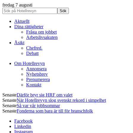
fredag 7 augusti
Aktuellt
Dina rättigheter
Fråga om jobbet
Arbetslivsakuten
Åsikt
Chefred.
Debatt
Om Hotellrevyn
Annonsera
Nyhetsbrev
Prenumerera
Kontakt
Senaste
Därför bryr sig HRF om valet
Senaste
När Hotellrevyn slog svenskt rekord i simpelhet
Senaste
Så var vår jobbsommar
Senaste
Fonderna som bara är till för branschfolk
Facebook
Linkedin
Instagram