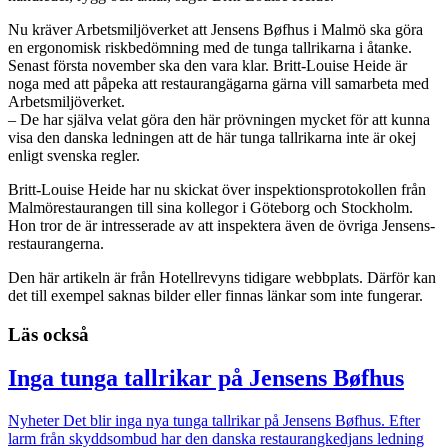
Nu kräver Arbetsmiljöverket att Jensens Bøfhus i Malmö ska göra
en ergonomisk riskbedömning med de tunga tallrikarna i åtanke.
Senast första november ska den vara klar. Britt-Louise Heide är
noga med att påpeka att restaurangägarna gärna vill samarbeta med
Arbetsmiljöverket.
– De har själva velat göra den här prövningen mycket för att kunna
visa den danska ledningen att de här tunga tallrikarna inte är okej
enligt svenska regler.
Britt-Louise Heide har nu skickat över inspektionsprotokollen från
Malmörestaurangen till sina kollegor i Göteborg och Stockholm.
Hon tror de är intresserade av att inspektera även de övriga Jensens-
restaurangerna.
Den här artikeln är från Hotellrevyns tidigare webbplats. Därför kan
det till exempel saknas bilder eller finnas länkar som inte fungerar.
Läs också
Inga tunga tallrikar på Jensens Bøfhus
Nyheter
Det blir inga nya tunga tallrikar på Jensens Bøfhus. Efter
larm från skyddsombud har den danska restaurangkedjans ledning