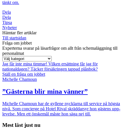
tänkt om.
Dela
Dela
Tipsa
Nyheter
Hämtar fler artiklar
Till startsidan
Fråga om jobbet
Experterna svarar på läsarfrågor om allt från schemaläggning till
personalmat
Jag får inte mina timmar!
Vilken ersättning får jag för
nationaldagen?
Täcker försäkringen tappad plånbok?
Ställ en fråga om jobbet
Michelle Chamoun
”Gästerna blir mina vänner”
Michelle Chamoun har de gyllene nycklarna till service på högsta
nivå. Som concierge på Hotel Rival skräddarsyr hon gästens upp­
levelse. Men ett önskemål måste hon säga nej till.
Mest läst just nu