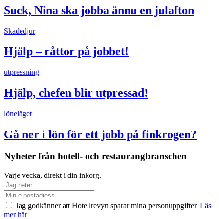
Suck, Nina ska jobba ännu en julafton
Skadedjur
Hjälp – råttor på jobbet!
utpressning
Hjälp, chefen blir utpressad!
löneläget
Gå ner i lön för ett jobb på finkrogen?
Nyheter från hotell- och restaurangbranschen
Varje vecka, direkt i din inkorg.
Jag godkänner att Hotellrevyn sparar mina personuppgifter.
Läs
mer här