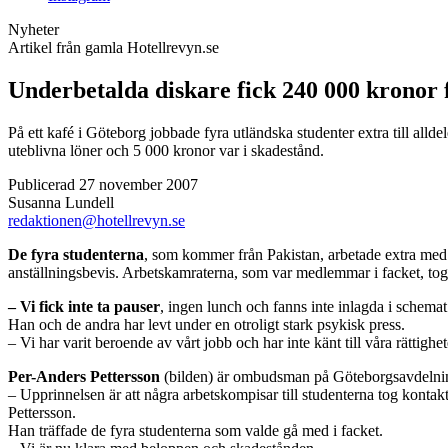
Nyheter
Artikel från gamla Hotellrevyn.se
Underbetalda diskare fick 240 000 kronor 
På ett kafé i Göteborg jobbade fyra utländska studenter extra till all
uteblivna löner och 5 000 kronor var i skadestånd.
Publicerad 27 november 2007
Susanna Lundell
redaktionen@hotellrevyn.se
De fyra studenterna
, som kommer från Pakistan, arbetade extra med 
anställningsbevis. Arbetskamraterna, som var medlemmar i facket, tog
– Vi fick inte ta pauser
, ingen lunch och fanns inte inlagda i schema
Han och de andra har levt under en otroligt stark psykisk press.
– Vi har varit beroende av vårt jobb och har inte känt till våra rättigh
Per-Anders Pettersson
(bilden) är ombudsman på
Göteborgsavdelnin
– Upprinnelsen är att några arbetskompisar till studenterna tog kontakt
Pettersson.
Han träffade de fyra studenterna som valde gå med i facket.