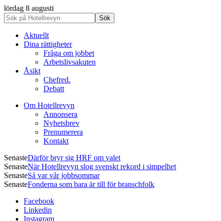
lördag 8 augusti
Aktuellt
Dina rättigheter
Fråga om jobbet
Arbetslivsakuten
Åsikt
Chefred.
Debatt
Om Hotellrevyn
Annonsera
Nyhetsbrev
Prenumerera
Kontakt
Senaste
Därför bryr sig HRF om valet
Senaste
När Hotellrevyn slog svenskt rekord i simpelhet
Senaste
Så var vår jobbsommar
Senaste
Fonderna som bara är till för branschfolk
Facebook
Linkedin
Instagram