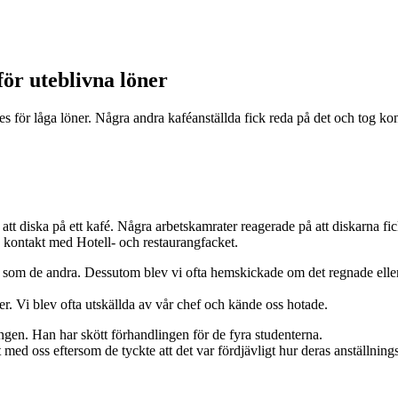
för uteblivna löner
deles för låga löner. Några andra kaféanställda fick reda på det och tog
att diska på ett kafé. Några arbetskamrater reagerade på att diskarna f
 kontakt med Hotell- och restaurangfacket.
t som de andra. Dessutom blev vi ofta hemskickade om det regnade eller o
eter. Vi blev ofta utskällda av vår chef och kände oss hotade.
gen. Han har skött förhandlingen för de fyra studenterna.
 med oss eftersom de tyckte att det var fördjävligt hur deras anställning