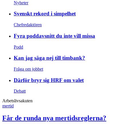
Nyheter
Svenskt rekord i simpelhet
Chefredaktören
Fyra poddavsnitt du inte vill missa
Podd
Kan jag säga nej till timbank?
Fråga om jobbet
Därför bryr sig HRF om valet
Debatt
Arbetslivsakuten
mertid
Får de runda nya mertidsreglerna?