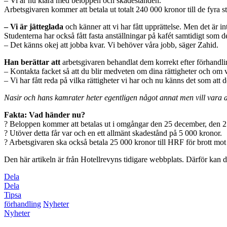
– Vi är nu klara med beloppen och skadestånden.
Arbetsgivaren kommer att betala ut totalt 240 000 kronor till de fyra 
– Vi är jätteglada
och känner att vi har fått upprättelse. Men det är i
Studenterna har också fått fasta anställningar på kafét samtidigt som de
– Det känns okej att jobba kvar. Vi behöver våra jobb, säger Zahid.
Han berättar att
arbetsgivaren behandlat dem korrekt efter förhandlin
– Kontakta facket så att du blir medveten om dina rättigheter och om 
– Vi har fått reda på vilka rättigheter vi har och nu känns det som att 
Nasir och hans kamrater heter egentligen något annat men vill vara 
Fakta: Vad händer nu?
? Beloppen kommer att betalas ut i omgångar den 25 december, den 25
? Utöver detta får var och en ett allmänt skadestånd på 5 000 kronor.
? Arbetsgivaren ska också betala 25 000 kronor till HRF för brott mot 
Den här artikeln är från Hotellrevyns tidigare webbplats. Därför kan de
Dela
Dela
Tipsa
förhandling
Nyheter
Nyheter