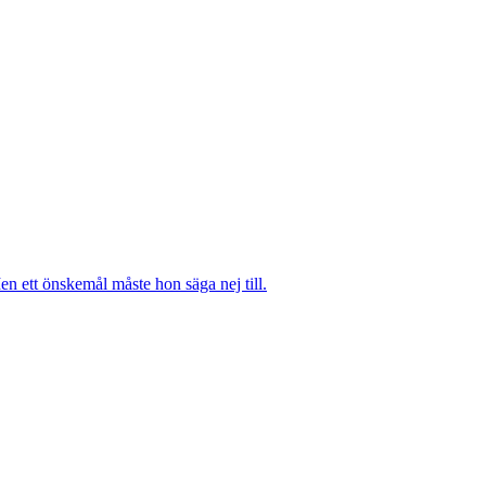
n ett önskemål måste hon säga nej till.