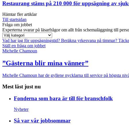
Restaurang stäms på 210 000 för uppsägning av sjuk
Hämtar fler artiklar
Till startsidan
Fråga om jobbet
Experterna svarar på läsarfrågor om allt från schemaläggning till pers
Vad har jag för uppsägningstid?
Beräkna yrkesvana på timmar?
Täcke
Ställ en fråga om jobbet
Michelle Chamoun
”Gästerna blir mina vänner”
Michelle Chamoun har de gyllene nycklarna till service på högsta nivå
Mest läst just nu
Fonderna som bara är till för branschfolk
Nyheter
Så var vår jobbsommar