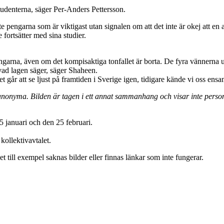
studenterna, säger Per-Anders Pettersson.
nte pengarna som är viktigast utan signalen om att det inte är okej att en
 fortsätter med sina studier.
garna, även om det kompisaktiga tonfallet är borta. De fyra vännerna upp
vad lagen säger, säger Shaheen.
det går att se ljust på framtiden i Sverige igen, tidigare kände vi oss e
anonyma. Bilden är tagen i ett annat sammanhang och visar inte persone
 januari och den 25 februari.
kollektivavtalet.
t till exempel saknas bilder eller finnas länkar som inte fungerar.