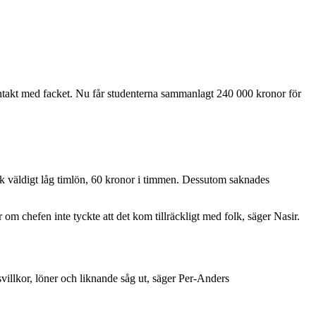
 kontakt med facket. Nu får studenterna sammanlagt 240 000 kronor för
ick väldigt låg timlön, 60 kronor i timmen. Dessutom saknades
m chefen inte tyckte att det kom tillräckligt med folk, säger Nasir.
svillkor, löner och liknande såg ut, säger Per-Anders