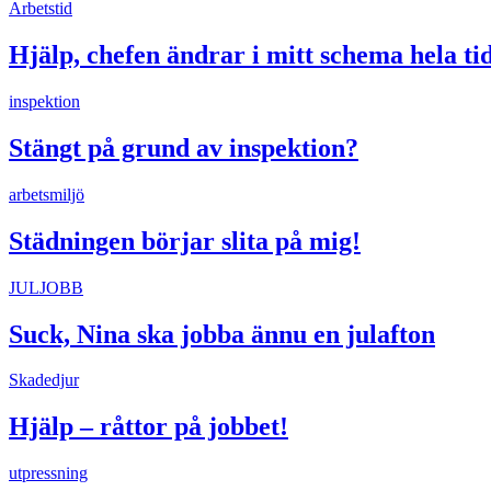
Arbetstid
Hjälp, chefen ändrar i mitt schema hela ti
inspektion
Stängt på grund av inspektion?
arbetsmiljö
Städningen börjar slita på mig!
JULJOBB
Suck, Nina ska jobba ännu en julafton
Skadedjur
Hjälp – råttor på jobbet!
utpressning