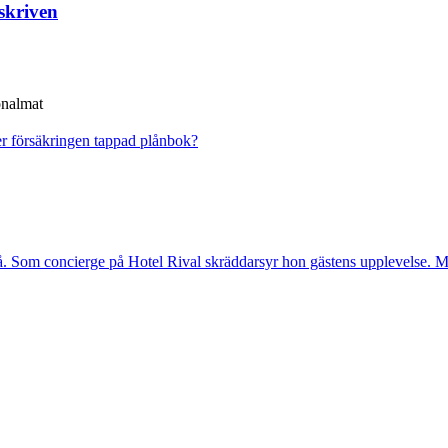
skriven
onalmat
r försäkringen tappad plånbok?
. Som concierge på Hotel Rival skräddarsyr hon gästens upp­levelse. Me