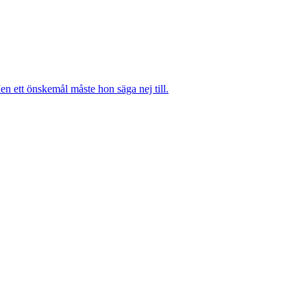
n ett önskemål måste hon säga nej till.