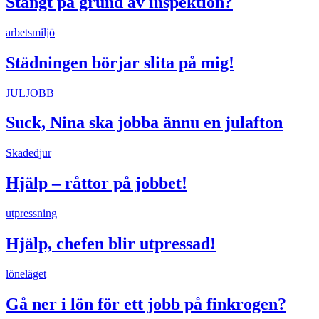
Stängt på grund av inspektion?
arbetsmiljö
Städningen börjar slita på mig!
JULJOBB
Suck, Nina ska jobba ännu en julafton
Skadedjur
Hjälp – råttor på jobbet!
utpressning
Hjälp, chefen blir utpressad!
löneläget
Gå ner i lön för ett jobb på finkrogen?