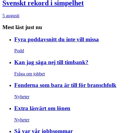
Svenskt rekord i simpelhet
5 augusti
Mest läst just nu
Fyra poddavsnitt du inte vill missa
Podd
Kan jag säga nej till timbank?
Fråga om jobbet
Fonderna som bara är till för branschfolk
Nyheter
Extra läsvärt om lönen
Nyheter
Så var vår jobbsommar