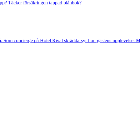
upp?
Täcker försäkringen tappad plånbok?
. Som concierge på Hotel Rival skräddarsyr hon gästens upp­levelse. Me