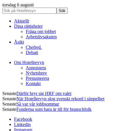
torsdag 6 augusti
Aktuellt
Dina rättigheter
Fråga om jobbet
Arbetslivsakuten
Åsikt
Chefred.
Debatt
Om Hotellrevyn
Annonsera
Nyhetsbrev
Prenumerera
Kontakt
Senaste
Därför bryr sig HRF om valet
Senaste
När Hotellrevyn slog svenskt rekord i simpelhet
Senaste
Så var vår jobbsommar
Senaste
Fonderna som bara är till för branschfolk
Facebook
Linkedin
Instagram