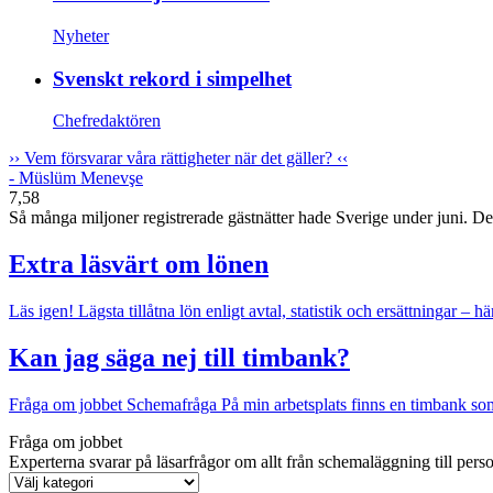
Nyheter
Svenskt rekord i simpelhet
Chefredaktören
››
Vem försvarar våra rättigheter när det gäller?
‹‹
- Müslüm Menevşe
7,58
Så många miljoner registrerade gästnätter hade Sverige under juni. Det v
Extra läsvärt om lönen
Läs igen!
Lägsta tillåtna lön enligt avtal, statistik och ersättningar – hä
Kan jag säga nej till timbank?
Fråga om jobbet
Schemafråga
På min arbetsplats finns en timbank som 
Fråga om jobbet
Experterna svarar på läsarfrågor om allt från schemaläggning till pers