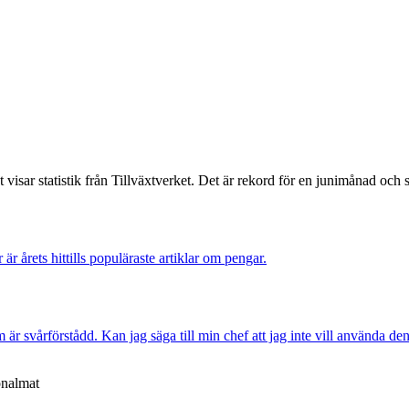
isar statistik från Tillväxtverket. Det är rekord för en junimånad och slå
r är årets hittills populäraste artiklar om pengar.
är svårförstådd. Kan jag säga till min chef att jag inte vill använda de
onalmat