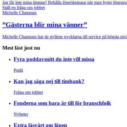
Jag får inte mina timmar!
Behålla löneökningar när man byter lönegr
Ställ en fråga om jobbet
Michelle Chamoun
”Gästerna blir mina vänner”
Michelle Chamoun har de gyllene nycklarna till service på högsta nivå
Mest läst just nu
Fyra poddavsnitt du inte vill missa
Podd
Kan jag säga nej till timbank?
Fråga om jobbet
Fonderna som bara är till för branschfolk
Nyheter
Extra läsvärt om lönen