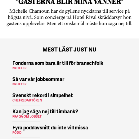
”GÄSTERNA BLIR MINA VÄNNER”
Michelle Chamoun har de gyllene nycklarna till service på
högsta nivå. Som concierge på Hotel Rival skräddarsyr hon
gästens upp­levelse. Men ett önskemål måste hon säga nej till.
MEST LÄST JUST NU
Fonderna som bara är till för branschfolk
NYHETER
Så var vår jobbsommar
NYHETER
Svenskt rekord i simpelhet
CHEFREDAKTÖREN
Kan jag säga nej till timbank?
FRÅGA OM JOBBET
Fyra poddavsnitt du inte vill missa
PODD