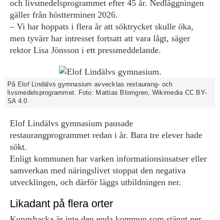
och livsmedelsprogrammet efter 45 år. Nedläggningen
gäller från höstterminen 2026.
– Vi har hoppats i flera år att söktrycket skulle öka,
men tyvärr har intresset fortsatt att vara lågt, säger
rektor Lisa Jönsson i ett pressmeddelande.
På Elof Lindälvs gymnasium avvecklas restaurang- och
livsmedelsprogrammet. Foto: Mattias Blomgren, Wikimedia CC BY-
SA 4.0
Elof Lindälvs gymnasium pausade
restaurangprogrammet redan i år. Bara tre elever hade
sökt.
Enligt kommunen har varken informationsinsatser eller
samverkan med näringslivet stoppat den negativa
utvecklingen, och därför läggs utbildningen ner.
Likadant på flera orter
Kungsbacka är inte den enda kommun som stängt ner,