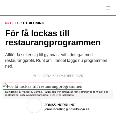
NYHETER
UTBILDNING
För få lockas till
restaurangprogrammen
Alltför få söker sig till gymnasieutbildningar med
restaurangprofil. Runt om i landet läggs nu programmen
ned.
PUBLICERAD 23 OKTOBER 2025
Kungsbacka, Varberg, Sävsjö, Falun och Vilhelmina är fem kommuner som lagt ner
restaurang- och livsmedelsprogram.
FOTO:
Istockphoto
JONAS NORDLING
jonas.nordling@hotellrevyn.se