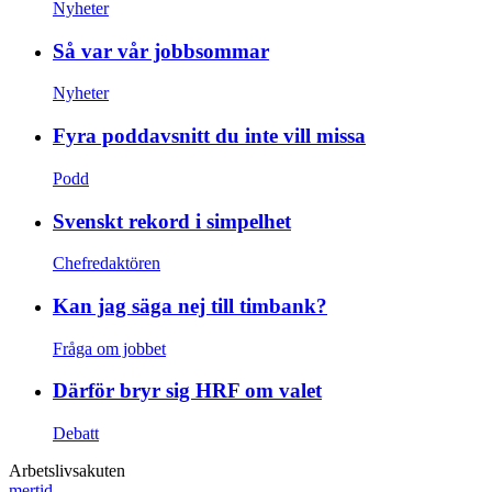
Nyheter
Så var vår jobbsommar
Nyheter
Fyra poddavsnitt du inte vill missa
Podd
Svenskt rekord i simpelhet
Chefredaktören
Kan jag säga nej till timbank?
Fråga om jobbet
Därför bryr sig HRF om valet
Debatt
Arbetslivsakuten
mertid