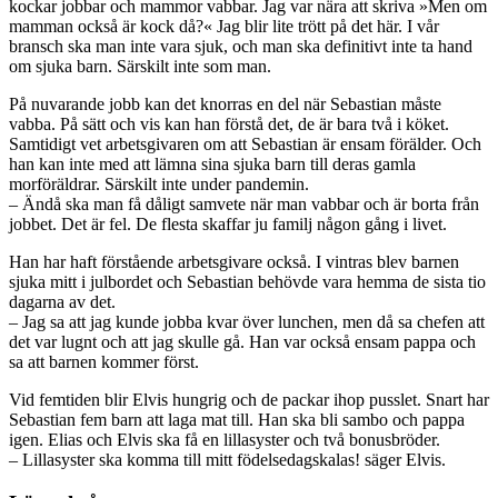
kockar jobbar och mammor vabbar. Jag var nära att skriva »Men om
mamman också är kock då?« Jag blir lite trött på det här. I vår
bransch ska man inte vara sjuk, och man ska definitivt inte ta hand
om sjuka barn. Särskilt inte som man.
På nuvarande jobb kan det knorras en del när Sebastian måste
vabba. På sätt och vis kan han förstå det, de är bara två i köket.
Samtidigt vet arbets­givaren om att Sebastian är ensam förälder. Och
han kan inte med att lämna sina sjuka barn till deras gamla
morföräldrar. Särskilt inte under pandemin.
– Ändå ska man få dåligt samvete när man vabbar och är borta från
jobbet. Det är fel. De flesta skaffar ju familj någon gång i livet.
Han har haft förstående arbetsgivare också. I vintras blev barnen
sjuka mitt i julbordet och Sebastian behövde vara hemma de sista tio
dagarna av det.
– Jag sa att jag kunde jobba kvar över lunchen, men då sa chefen att
det var lugnt och att jag skulle gå. Han var också ensam pappa och
sa att barnen kommer först.
Vid femtiden blir Elvis hungrig och de packar ihop pusslet. Snart har
Sebastian fem barn att laga mat till. Han ska bli sambo och pappa
igen. Elias och Elvis ska få en lillasyster och två bonusbröder.
– Lillasyster ska komma till mitt födelsedagskalas! säger Elvis.