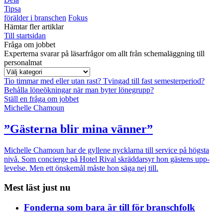
Tipsa
förälder i branschen
Fokus
Hämtar fler artiklar
Till startsidan
Fråga om jobbet
Experterna svarar på läsarfrågor om allt från schemaläggning till
personalmat
Tio timmar med eller utan rast?
Tvingad till fast semesterperiod?
Behålla löneökningar när man byter lönegrupp?
Ställ en fråga om jobbet
Michelle Chamoun
”Gästerna blir mina vänner”
Michelle Chamoun har de gyllene nycklarna till service på högsta
nivå. Som concierge på Hotel Rival skräddarsyr hon gästens upp­
levelse. Men ett önskemål måste hon säga nej till.
Mest läst just nu
Fonderna som bara är till för branschfolk