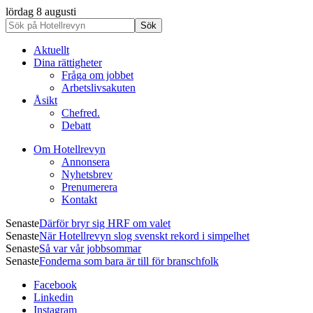
lördag 8 augusti
Aktuellt
Dina rättigheter
Fråga om jobbet
Arbetslivsakuten
Åsikt
Chefred.
Debatt
Om Hotellrevyn
Annonsera
Nyhetsbrev
Prenumerera
Kontakt
Senaste
Därför bryr sig HRF om valet
Senaste
När Hotellrevyn slog svenskt rekord i simpelhet
Senaste
Så var vår jobbsommar
Senaste
Fonderna som bara är till för branschfolk
Facebook
Linkedin
Instagram