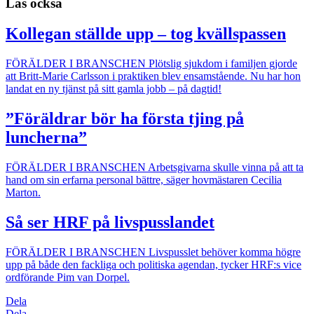
Läs också
Kollegan ställde upp – tog kvällspassen
FÖRÄLDER I BRANSCHEN
Plötslig sjukdom i familjen gjorde
att Britt-Marie Carlsson i praktiken blev ensamstående. Nu har hon
landat en ny tjänst på sitt gamla jobb – på dagtid!
”Föräldrar bör ha första tjing på
luncherna”
FÖRÄLDER I BRANSCHEN
Arbetsgivarna skulle vinna på att ta
hand om sin erfarna personal bättre, säger hovmästaren Cecilia
Marton.
Så ser HRF på livspusslandet
FÖRÄLDER I BRANSCHEN
Livspusslet behöver komma högre
upp på både den fackliga och politiska agendan, tycker HRF:s vice
ordförande Pim van Dorpel.
Dela
Dela