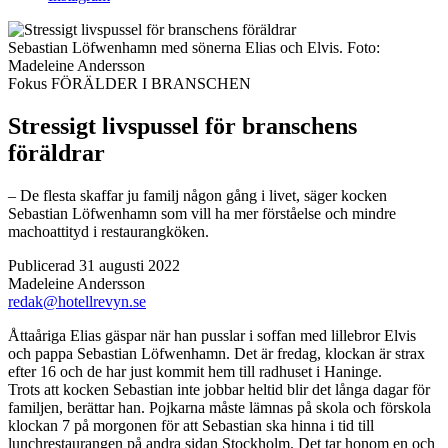
Sebastian Löfwenhamn med sönerna Elias och Elvis.
Foto:
Madeleine Andersson
Fokus
FÖRÄLDER I BRANSCHEN
Stressigt livspussel för branschens
föräldrar
– De flesta skaffar ju familj någon gång i livet, säger kocken
Sebastian Löfwenhamn som vill ha mer förståelse och mindre
machoattityd i restaurangköken.
Publicerad 31 augusti 2022
Madeleine Andersson
redak@hotellrevyn.se
Å
ttaåriga Elias gäspar när han pusslar i soffan med lillebror Elvis
och pappa Sebastian Löfwenhamn. Det är fredag, klockan är strax
efter 16 och de har just kommit hem till radhuset i Haninge.
Trots att kocken Sebastian inte jobbar heltid blir det långa dagar för
familjen, berättar han. Pojkarna måste lämnas på skola och förskola
klockan 7 på morgonen för att Sebastian ska hinna i tid till
lunchrestaurangen på andra sidan Stockholm. Det tar honom en och