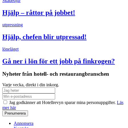
Skadedjur
Hjälp – råttor på jobbet!
utpressning
Hjälp, chefen blir utpressad!
löneläget
Gå ner i lön för ett jobb på finkrogen?
Nyheter från hotell- och restaurangbranschen
Varje vecka, direkt i din inkorg.
Jag godkänner att Hotellrevyn sparar mina personuppgifter.
Läs
mer här
Annonsera