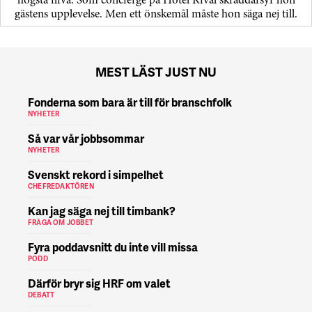
högsta nivå. Som concierge på Hotel Rival skräddarsyr hon
gästens upp­levelse. Men ett önskemål måste hon säga nej till.
MEST LÄST JUST NU
Fonderna som bara är till för branschfolk
NYHETER
Så var vår jobbsommar
NYHETER
Svenskt rekord i simpelhet
CHEFREDAKTÖREN
Kan jag säga nej till timbank?
FRÅGA OM JOBBET
Fyra poddavsnitt du inte vill missa
PODD
Därför bryr sig HRF om valet
DEBATT