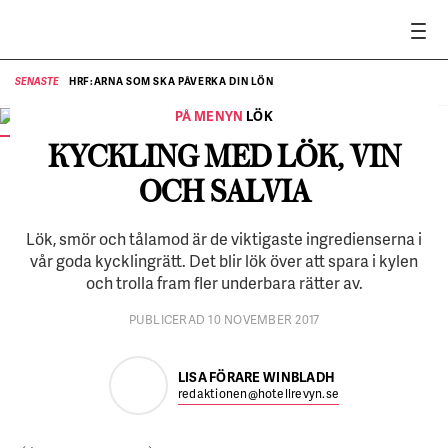
HRF:ARNA SOM SKA PÅVERKA DIN LÖN
SENASTE
SE
PÅ MENYN
LÖK
Kyckling med lök, vin och salvia.
FOTO:
Linus Meyer
KYCKLING MED LÖK, VIN
OCH SALVIA
Lök, smör och tålamod är de viktigaste ingredienserna i
vår goda kycklingrätt. Det blir lök över att spara i kylen
och trolla fram fler underbara rätter av.
PUBLICERAD 10 NOVEMBER 2017
LISA FÖRARE WINBLADH
redaktionen@hotellrevyn.se