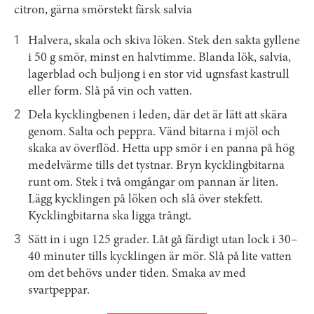
citron, gärna smörstekt färsk salvia
Halvera, skala och skiva löken. Stek den sakta gyllene
i 50 g smör, minst en halvtimme. Blanda lök, salvia,
lagerblad och buljong i en stor vid ugnsfast kastrull
eller form. Slå på vin och vatten.
Dela kycklingbenen i leden, där det är lätt att skära
genom. Salta och peppra. Vänd bitarna i mjöl och
skaka av överflöd. Hetta upp smör i en panna på hög
medelvärme tills det tystnar. Bryn kycklingbitarna
runt om. Stek i två omgångar om pannan är liten.
Lägg kycklingen på löken och slå över stekfett.
Kycklingbitarna ska ligga trångt.
Sätt in i ugn 125 grader. Låt gå färdigt utan lock i 30–
40 minuter tills kycklingen är mör. Slå på lite ­vatten
om det behövs under tiden. Smaka av med
svartpeppar.