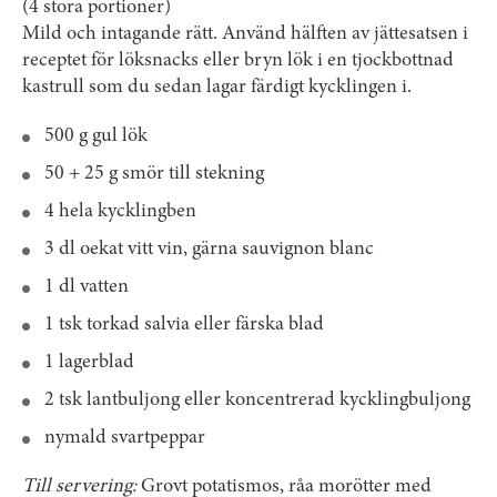
(4 stora portioner)
Mild och intagande rätt. Använd hälften av jättesatsen i
receptet för löksnacks eller bryn lök i en tjockbottnad
kastrull som du sedan lagar färdigt kycklingen i.
500 g gul lök
50 + 25 g smör till stekning
4 hela kycklingben
3 dl oekat vitt vin, gärna sauvignon blanc
1 dl vatten
1 tsk torkad salvia eller färska blad
1 lagerblad
2 tsk lantbuljong eller koncentrerad kycklingbuljong
nymald svartpeppar
Till servering:
Grovt potatismos, råa morötter med