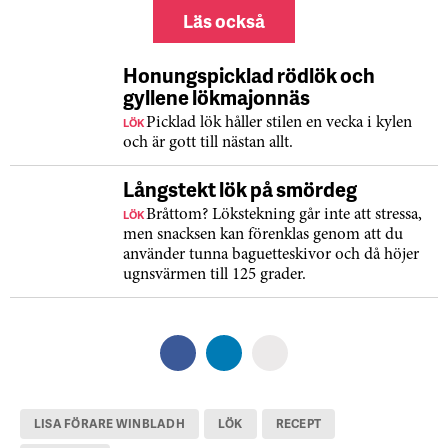
Läs också
Honungspicklad rödlök och
gyllene lökmajonnäs
LÖK
Picklad lök håller stilen en vecka i kylen
och är gott till nästan allt.
Långstekt lök på smördeg
LÖK
Bråttom? Lökstekning går inte att stressa,
men snacksen kan förenklas genom att du
använder tunna baguetteskivor och då höjer
ugnsvärmen till 125 grader.
LISA FÖRARE WINBLADH
LÖK
RECEPT