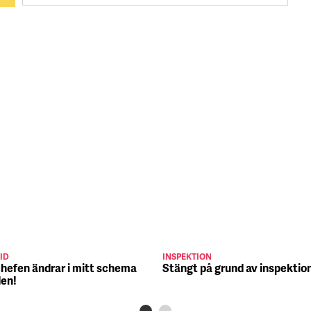
ID
INSPEKTION
chefen ändrar i mitt schema
Stängt på grund av inspektio
den!