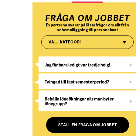
FRÅGA OM JOBBET
Experterna svarar på läsarfrågor om allt från
schemaläggning till personalmat
VÄLJ KATEGORI
Jag får bara ledigt var tredje helg!
Tvingad till fast semesterperiod?
Behålla löneökningar när man byter
lönegrupp?
STÄLL EN FRÅGA OM JOBBET