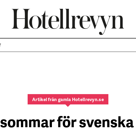
T
Artikel från gamla Hotellrevyn.se
sommar för svenska 