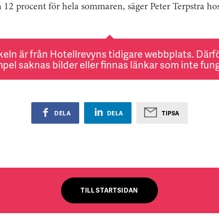
12 procent för hela sommaren, säger Peter Terpstra hos
keln är från Hotellrevyns tidigare webbplats. Därför
pel saknas bilder eller finnas länkar som inte fung
DELA
DELA
TIPSA
TILL STARTSIDAN