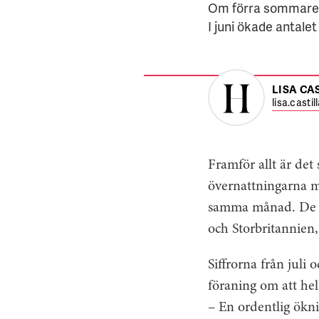
Om förra sommaren 
I juni ökade antale
LISA CA
lisa.casti
Framför allt är det
övernattningarna m
samma månad. De f
och Storbritannien,
Siffrorna från juli
föraning om att he
– En ordentlig öknin