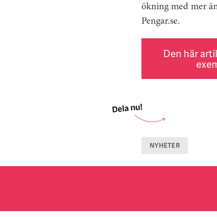
ökning med mer än 
Pengar.se.
Den här arti
exem
NYHETER