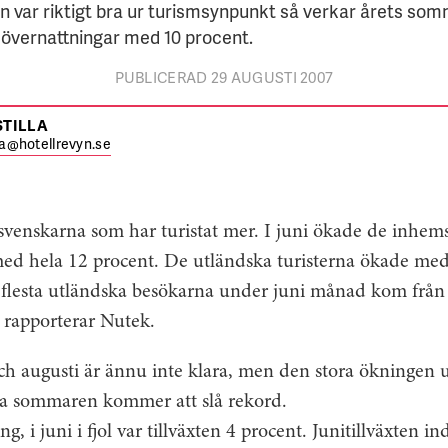
var riktigt bra ur turismsynpunkt så verkar årets somm
t övernattningar med 10 procent.
PUBLICERAD 29 AUGUSTI 2007
STILLA
lla@hotellrevyn.se
 svenskarna som har turistat mer. I juni ökade de inhem
ed hela 12 procent. De utländska turisterna ökade me
lesta utländska besökarna under juni månad kom från
 rapporterar Nutek.
 och augusti är ännu inte klara, men den stora ökningen 
la sommaren kommer att slå rekord.
g, i juni i fjol var tillväxten 4 procent. Junitillväxten in