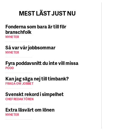
MEST LÄST JUST NU
Fonderna som bara är till för
branschfolk
NYHETER
Så var vår jobbsommar
NYHETER
Fyra poddavsnitt du inte vill missa
PODD
Kan jag säga nej till timbank?
FRÅGA OM JOBBET
Svenskt rekord i simpelhet
CHEFREDAKTÖREN
Extra läsvärt om lönen
NYHETER