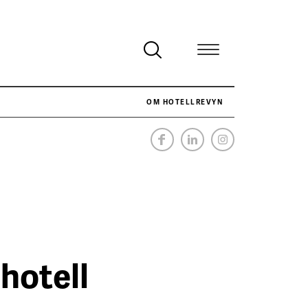
OM HOTELLREVYN
NÄR HOTELLREVYN SLOG SVENSKT REKORD I SIMPELHET
SENASTE
hotell