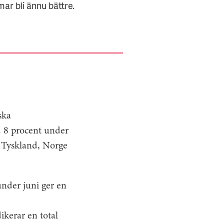
ar bli ännu bättre.
ska
d 8 procent under
 Tyskland, Norge
under juni ger en
dikerar en total