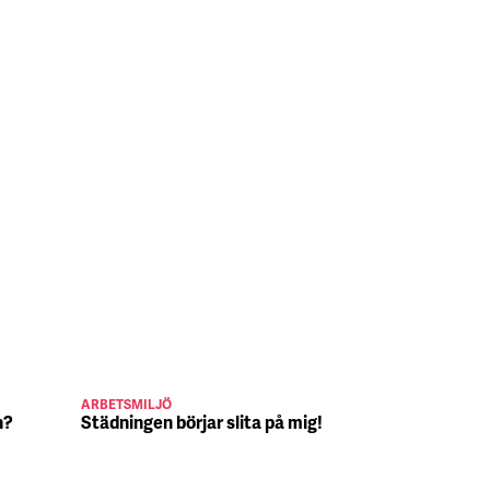
ARBETSMILJÖ
JULJOBB
n?
Städningen börjar slita på mig!
Suck, Nina 
julafton