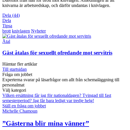
Däremot frias han för brott mot knivlagen. Anledningen är att
knivarna är arbetsredskap, och därför undantas i knivlagen.
Dela
(
44
)
Dela
Tipsa
brott
knivlagen
Nyheter
Åtal
Gäst åtalas för sexuellt ofredande mot servitris
Hämtar fler artiklar
Till startsidan
Fråga om jobbet
Experterna svarar på läsarfrågor om allt från schemaläggning till
personalmat
Välj kategori
Vilken ersättning får jag för nationaldagen?
Tvingad till fast
semesterperiod?
Jag får bara ledigt var tredje helg!
Ställ en fråga om jobbet
Michelle Chamoun
”Gästerna blir mina vänner”