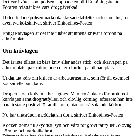
Det var i våras som polisen stoppade en bil i Enköpingstrakten.
Föraren misstänktes vara drogpåverkad.
I bilen hittade polisen narkotikaklassade tabletter och cannabis, men
även två köksknivar, skriver Enköpings-Posten.
Enligt knivlagen är det inte tillåtet att inneha knivar i fordon på
allmän plats.
Om knivlagen
Det är inte tillåtet att bära kniv eller andra stick- och skärvapen på
allmän plats, på skolområden eller i fordon på allmän plats.
Undantag görs om kniven är arbetsutrustning, som för till exempel
kockar eller snickare.
Drogerna och knivarna beslagtogs. Mannen åtalades för brott mot
knivlagen samt drograttfylleri och olovlig körning, eftersom han inte
bara testade positivt för amfetamin, utan också saknade körkort.
Nu har tingsrätten meddelat sin dom, skriver Enköpings-Posten.
Kocken döms till skyddstillsyn och vård för grovt rattfylleri, olovlig
körning och narkotikabrott.