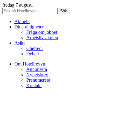
fredag 7 augusti
Aktuellt
Dina rättigheter
Fråga om jobbet
Arbetslivsakuten
Åsikt
Chefred.
Debatt
Om Hotellrevyn
Annonsera
Nyhetsbrev
Prenumerera
Kontakt