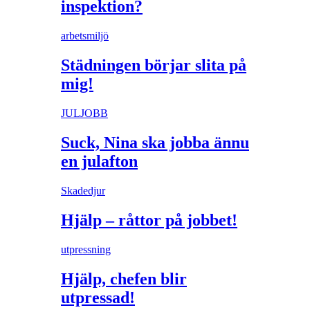
inspektion?
arbetsmiljö
Städningen börjar slita på
mig!
JULJOBB
Suck, Nina ska jobba ännu
en julafton
Skadedjur
Hjälp – råttor på jobbet!
utpressning
Hjälp, chefen blir
utpressad!