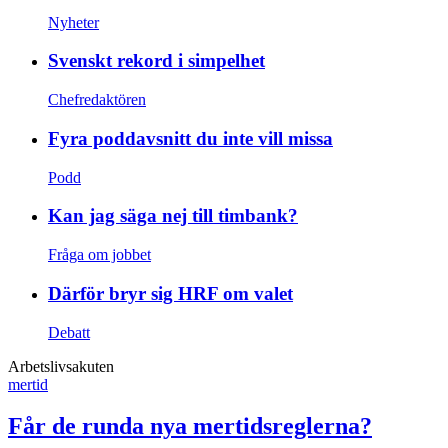
Nyheter
Svenskt rekord i simpelhet
Chefredaktören
Fyra poddavsnitt du inte vill missa
Podd
Kan jag säga nej till timbank?
Fråga om jobbet
Därför bryr sig HRF om valet
Debatt
Arbetslivsakuten
mertid
Får de runda nya mertidsreglerna?