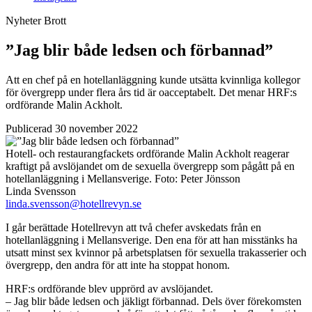
Nyheter
Brott
”Jag blir både ledsen och förbannad”
Att en chef på en hotellanläggning kunde utsätta kvinnliga kollegor
för övergrepp under flera års tid är oacceptabelt. Det menar HRF:s
ordförande Malin Ackholt.
Publicerad 30 november 2022
Hotell- och restaurangfackets ordförande Malin Ackholt reagerar
kraftigt på avslöjandet om de sexuella övergrepp som pågått på en
hotellanläggning i Mellansverige.
Foto:
Peter Jönsson
Linda Svensson
linda.svensson@hotellrevyn.se
I går berättade Hotellrevyn att två chefer avskedats från en
hotellanläggning i Mellansverige. Den ena för att han misstänks ha
utsatt minst sex kvinnor på arbetsplatsen för sexuella trakasserier och
övergrepp, den andra för att inte ha stoppat honom.
HRF:s ordförande blev upprörd av avslöjandet.
– Jag blir både ledsen och jäkligt förbannad. Dels över förekomsten