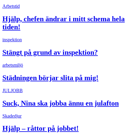
Arbetstid
Hjälp, chefen ändrar i mitt schema hela
tiden!
inspektion
Stängt på grund av inspektion?
arbetsmiljö
Städningen börjar slita på mig!
JULJOBB
Suck, Nina ska jobba ännu en julafton
Skadedjur
Hjälp – råttor på jobbet!