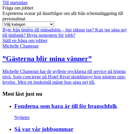
Till startsidan
Fråga om jobbet
Experterna svarar på läsarfrågor om allt från schemaläggning till
personalmat
Byte från timlön till månadslön – hur räknar jag?
Kan jag säga nej
till timbank?
Bryta semestern för jobb?
Ställ en fråga om jobbet
Michelle Chamoun
”Gästerna blir mina vänner”
Michelle Chamoun har de gyllene nycklarna till service på högsta
nivå. Som concierge på Hotel Rival skräddarsyr hon gästens upp­
levelse. Men ett önskemål måste hon säga nej till.
Mest läst just nu
Fonderna som bara är till för branschfolk
Nyheter
Så var vår jobbsommar